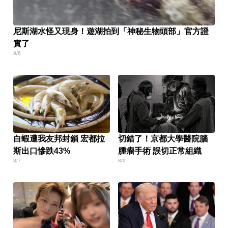
尼斯湖水怪又現身！遊湖拍到「神秘生物頭部」官方證
實了
8/6
白蝦遭我友邦封鎖 宏都拉
切錯了！京都大學醫院腦
斯出口慘跌43%
腫瘤手術 誤切正常組織
8/7
8/9