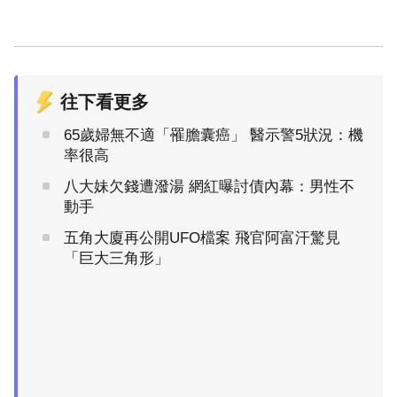
往下看更多
65歲婦無不適「罹膽囊癌」 醫示警5狀況：機
率很高
八大妹欠錢遭潑湯 網紅曝討債內幕：男性不
動手
五角大廈再公開UFO檔案 飛官阿富汗驚見
「巨大三角形」