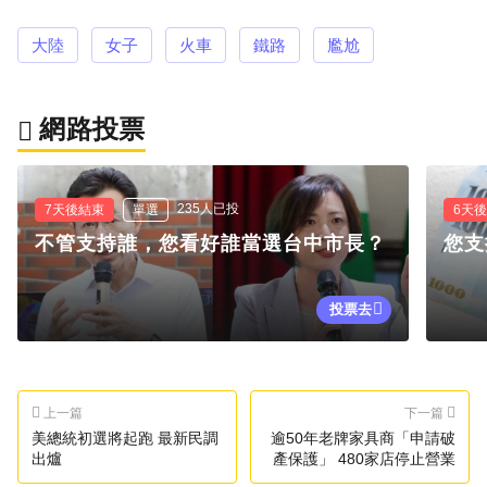
大陸
女子
火車
鐵路
尷尬
網路投票
235人已投
7天後結束
單選
6天
不管支持誰，您看好誰當選台中市長？
您支
投票去
上一篇
下一篇
美總統初選將起跑 最新民調
逾50年老牌家具商「申請破
出爐
產保護」 480家店停止營業