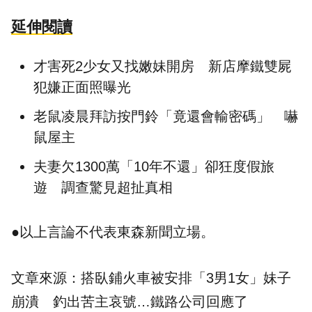
延伸閱讀
才害死2少女又找嫩妹開房 新店摩鐵雙屍
犯嫌正面照曝光
老鼠凌晨拜訪按門鈴「竟還會輸密碼」 嚇
鼠屋主
夫妻欠1300萬「10年不還」卻狂度假旅
遊 調查驚見超扯真相
●以上言論不代表東森新聞立場。
文章來源：
搭臥鋪火車被安排「3男1女」妹子
崩潰 釣出苦主哀號…鐵路公司回應了