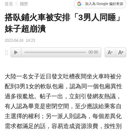
首頁
國際
加入為 Google 偏好來源
搭臥鋪火車被安排「3男人同睡」
妹子超崩潰
2023-04-24
14:23
00:00
大陸
一名
女子
近日發文吐槽夜間坐
火車
時被分
配到3男1女的軟臥包廂，認為同一個包廂異性
過多很
尷尬
。帖子一出，立刻引發網友熱議，
有人認為畢竟是密閉空間，至少應該給乘客自
主選擇的權利；另一派人則認為，每個差異化
需求都滿足的話，容易造成資源浪費，按性別