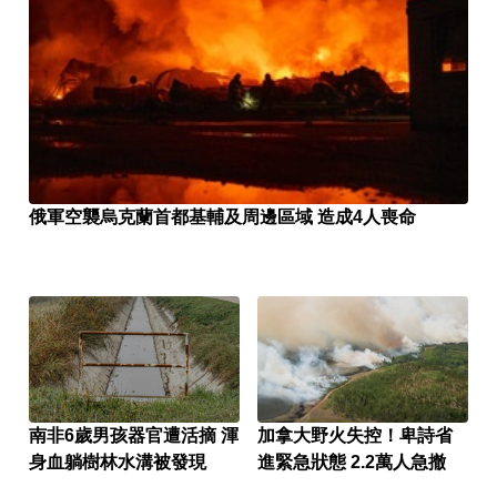
俄軍空襲烏克蘭首都基輔及周邊區域 造成4人喪命
南非6歲男孩器官遭活摘 渾
加拿大野火失控！卑詩省
身血躺樹林水溝被發現
進緊急狀態 2.2萬人急撤