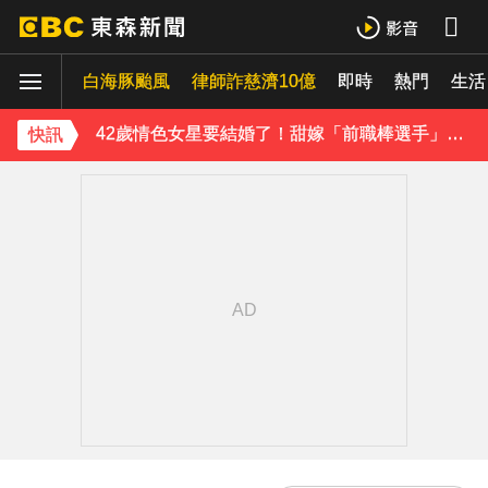
吳東諺結婚10年超寵妻！「主動帶娃」羨煞人妻女星 她認了：心很酸
白海豚颱風
下載東森App，隨時掌握天下大小事！
律師詐慈濟10億
即時
熱門
生活
42歲情色女星要結婚了！甜嫁「前職棒選手」浪漫告白：迅速奪走我的心
快訊