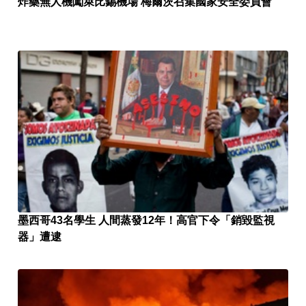
炸藥無人機闖萊比錫機場 梅爾茨召集國家安全委員會
墨西哥43名學生 人間蒸發12年！高官下令「銷毀監視
器」遭逮