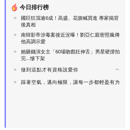
今日排行榜
國巨狂瀉逾6成！高盛、花旗喊買進 專家揭背
後真相
南韓影帝涉毒案後近況曝！劉亞仁親密照瘋傳
他高調示愛
她砸錢演女主「60場吻戲狂伸舌」男星硬撐拍
完...慘下架
做到這點才有資格說愛你
PR
踩著空氣，邁向極限，讓每一步都輕盈有力
PR