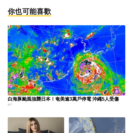
你也可能喜歡
白海豚颱風強襲日本！奄美逾3萬戶停電 沖繩5人受傷
8/7