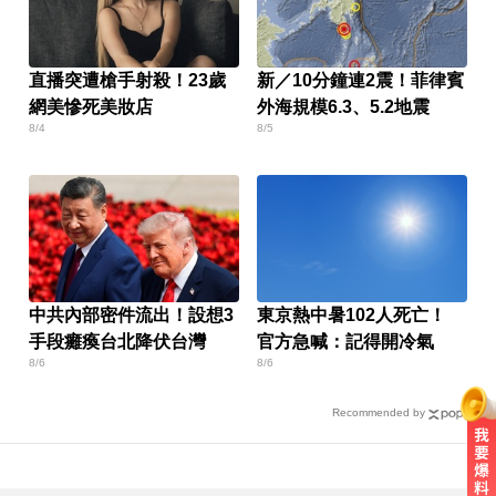
直播突遭槍手射殺！23歲
新／10分鐘連2震！菲律賓
網美慘死美妝店
外海規模6.3、5.2地震
8/4
8/5
中共內部密件流出！設想3
東京熱中暑102人死亡！
手段癱瘓台北降伏台灣
官方急喊：記得開冷氣
8/6
8/6
Recommended by