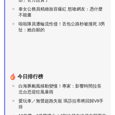
部」官方證實了
泰女公務員精緻妝容爆紅 怒嗆網友：憑什麼
不能畫
啦啦隊員遭輪流性侵！丟包公路秒被撞死 3男
扯：她自願的
今日排行榜
白海豚颱風移動變慢！專家：影響時間拉長
北台恐迎狂風暴雨
愛玩車／無聲超跑失寵 瑪莎拉蒂將回歸V8手
排