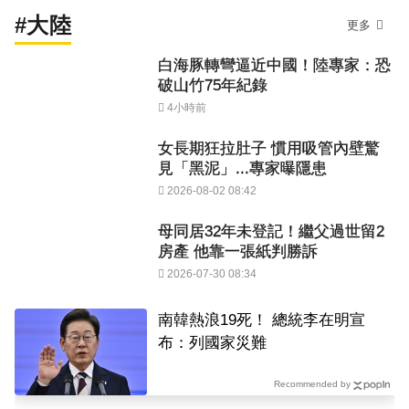
#大陸
更多
白海豚轉彎逼近中國！陸專家：恐
破山竹75年紀錄
4小時前
女長期狂拉肚子 慣用吸管內壁驚
見「黑泥」...專家曝隱患
2026-08-02 08:42
母同居32年未登記！繼父過世留2
房產 他靠一張紙判勝訴
2026-07-30 08:34
南韓熱浪19死！ 總統李在明宣
布：列國家災難
Recommended by