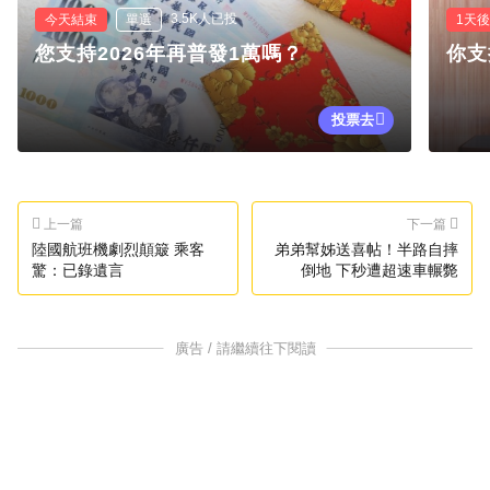
3.5K人已投
今天結束
單選
1天
您支持2026年再普發1萬嗎？
你支
投票去
上一篇
下一篇
陸國航班機劇烈顛簸 乘客
弟弟幫姊送喜帖！半路自摔
驚：已錄遺言
倒地 下秒遭超速車輾斃
廣告 / 請繼續往下閱讀