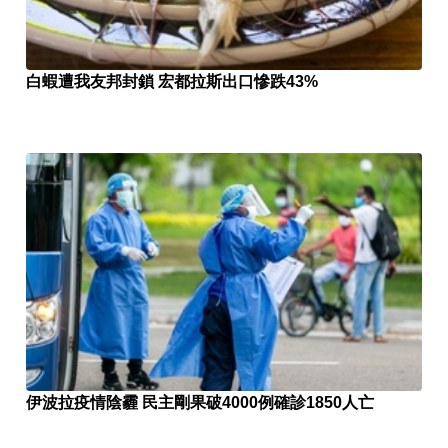
白蝦遭我友邦封鎖 宏都拉斯出口慘跌43%
伊波拉疫情陰霾 民主剛果破4000例確診1850人亡