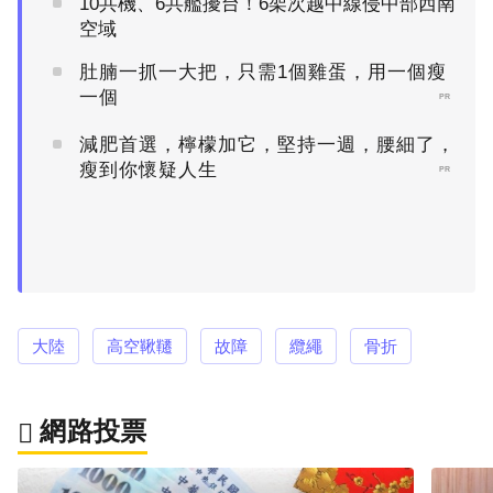
10共機、6共艦擾台！6架次越中線侵中部西南
空域
肚腩一抓一大把，只需1個雞蛋，用一個瘦
一個
PR
減肥首選，檸檬加它，堅持一週，腰細了，
瘦到你懷疑人生
PR
大陸
高空鞦韆
故障
纜繩
骨折
網路投票