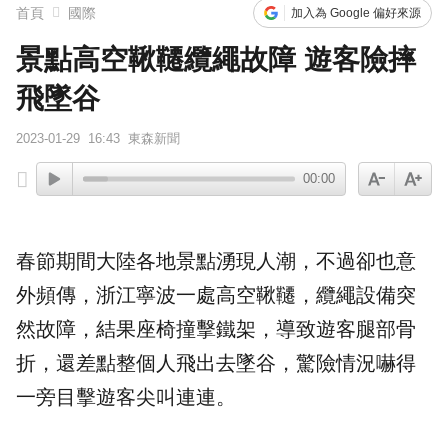
首頁
國際
加入為 Google 偏好來源
景點高空鞦韆纜繩故障 遊客險摔
飛墜谷
2023-01-29
16:43
東森新聞
00:00
春節期間
大陸
各地景點湧現人潮，不過卻也意
外頻傳，浙江寧波一處
高空鞦韆
，
纜繩
設備突
然
故障
，結果座椅撞擊鐵架，導致
遊客
腿部
骨
折
，還差點整個人飛出去墜谷，驚險情況嚇得
一旁目擊遊客尖叫連連。