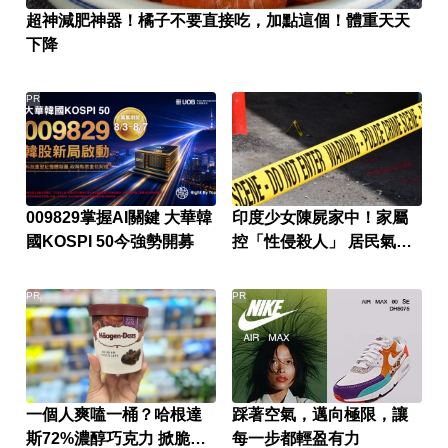
超神減肥神器！橘子不要直接吃，加點這個！體重天天
下降
PR
009829掌握AI關鍵 大華韓
印度少女陳屍家中！家屬
國KOSPI 50今強勢開募
控「性侵殺人」 居民氣炸
怒封國道
PR
PR
一個人爽嗑一桶？哈根達
踩著空氣，邁向極限，讓
斯72%濃醇巧克力 掀脆友
每一步都輕盈有力