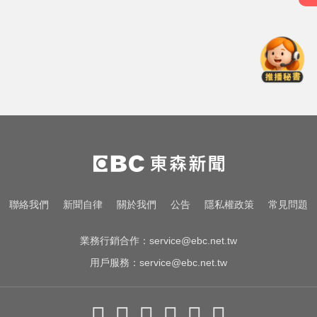
MLB／李灝宇替補2打數未敲安！拚
台將單季最多安卡關
南部今演習不降速！今早10點手機
狂響 違者最高罰15萬
愛玩車／這輛迷你電動車超勇 拖曳
能力勝過特斯拉
MLB／李灝宇替補2打數未敲安！拚
台將單季最多安卡關
南部今演習不降速！今早10點手機
聯絡我們
新聞自律
關於我們
公告
隱私權政策
常見問題
狂響 違者最高罰15萬
業務行銷合作：
service@ebc.net.tw
用戶服務：
service@ebc.net.tw