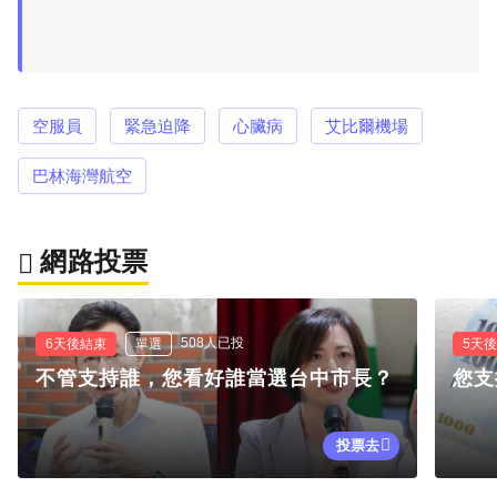
空服員
緊急迫降
心臟病
艾比爾機場
巴林海灣航空
網路投票
508人已投
6天後結束
單選
5天
不管支持誰，您看好誰當選台中市長？
您支
投票去