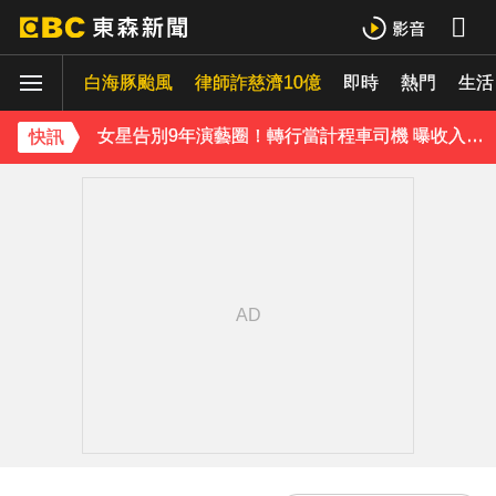
泰男團Dragon 5男星爆死訊！騎單車離家失聯 陳屍河中驚見「20公斤重物」
白海豚颱風
律師詐慈濟10億
即時
熱門
生活
女星告別9年演藝圈！轉行當計程車司機 曝收入：比演員賺更多
蔡阿嘎陷爭議！蘿拉神隱19個月首發文 遭酸「詐騙集團回歸」回應了
快訊
下載東森App，隨時掌握天下大小事！
全台連鎖咖啡聲量前10名榜單出爐 「這家」壓倒性奪冠