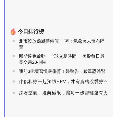
今日排行榜
北市沒放颱風整備假！ 蔣：氣象署未發布陸
警
那斯達克啟動「全球交易時間」 美股每日最
長交易23小時
睡前3個壞習慣最傷腎！醫警告：嚴重恐洗腎
伴侶和妳一起預防HPV，才有資格說愛妳！
PR
踩著空氣，邁向極限，讓每一步都輕盈有力
PR