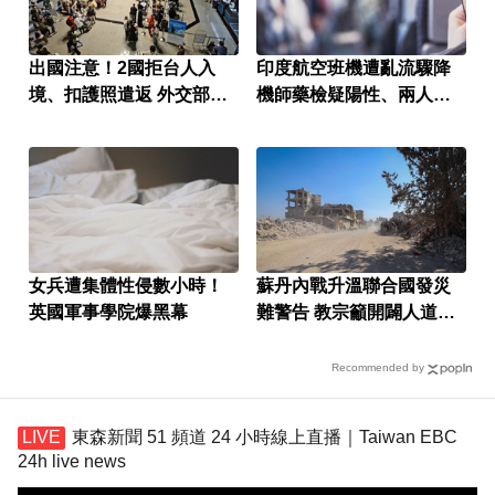
出國注意！2國拒台人入
印度航空班機遭亂流驟降
境、扣護照遣返 外交部證
機師藥檢疑陽性、兩人遭
實了
停飛調查
女兵遭集體性侵數小時！
蘇丹內戰升溫聯合國發災
英國軍事學院爆黑幕
難警告 教宗籲開闢人道走
廊
Recommended by
東森新聞 51 頻道 24 小時線上直播｜Taiwan EBC
24h live news