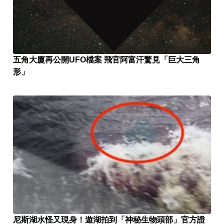
五角大廈再公開UFO檔案 飛官阿富汗驚見「巨大三角
形」
尼斯湖水怪又現身！遊湖拍到「神秘生物頭部」官方證