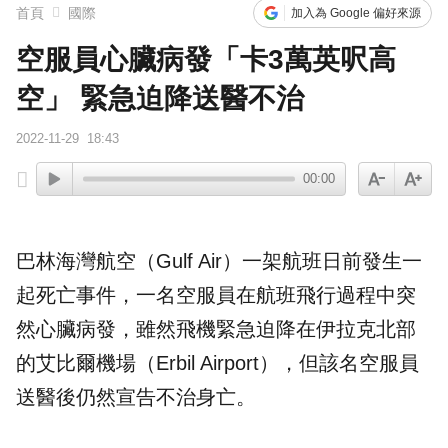
首頁
國際
加入為 Google 偏好來源
空服員心臟病發「卡3萬英呎高
空」 緊急迫降送醫不治
2022-11-29
18:43
00:00
巴林海灣航空
（Gulf Air）一架航班日前發生一
起死亡事件，一名
空服員
在航班飛行過程中突
然
心臟病
發，雖然飛機
緊急迫降
在伊拉克北部
的
艾比爾機場
（Erbil Airport），但該名空服員
送醫後仍然宣告不治身亡。