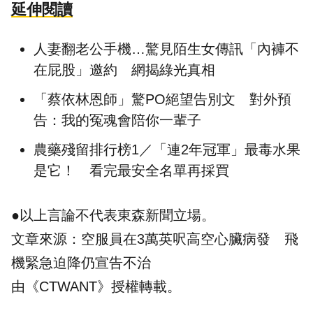
延伸閱讀
人妻翻老公手機…驚見陌生女傳訊「內褲不
在屁股」邀約 網揭綠光真相
「蔡依林恩師」驚PO絕望告別文 對外預
告：我的冤魂會陪你一輩子
農藥殘留排行榜1／「連2年冠軍」最毒水果
是它！ 看完最安全名單再採買
●以上言論不代表東森新聞立場。
文章來源：
空服員在3萬英呎高空心臟病發 飛
機緊急迫降仍宣告不治
由《CTWANT》授權轉載。