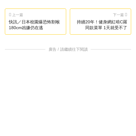
上一篇
下一篇
快訊／日本校園爆恐怖割喉
持續20年！健身網紅啃C羅
180cm凶嫌仍在逃
同款菜單 1天就受不了
廣告 / 請繼續往下閱讀