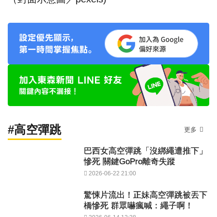
#高空彈跳
更多
巴西女高空彈跳「沒綁繩遭推下」
慘死 關鍵GoPro離奇失蹤
2026-06-22 21:00
驚悚片流出！正妹高空彈跳被丟下
橋慘死 群眾嚇瘋喊：繩子啊！