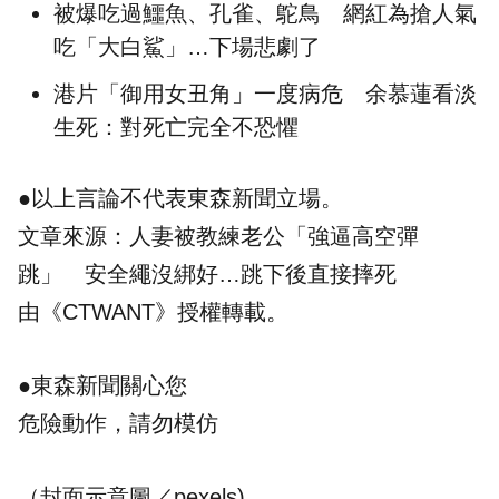
被爆吃過鱷魚、孔雀、鴕鳥 網紅為搶人氣
吃「大白鯊」…下場悲劇了
港片「御用女丑角」一度病危 余慕蓮看淡
生死：對死亡完全不恐懼
●以上言論不代表東森新聞立場。
文章來源：
人妻被教練老公「強逼高空彈
跳」 安全繩沒綁好…跳下後直接摔死
由《CTWANT》授權轉載。
●東森新聞關心您
危險動作，請勿模仿
（封面示意圖／pexels)