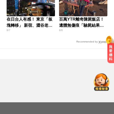
在日台人有感！ 東京「板
百萬YTR離奇陳屍飯店！
塊轉移」 新宿、澀谷老
遺體無傷痕「驗屍結果
8/7
8/6
化？
曝」
Recommended by
一變天膝蓋就發癢？李祖寧自曝半
月板變形，醫揭保骨與增肌兩大救
星！
明年起0~18歲「每月領5千」 賴清
德喊：此時不生待何時
愛玩車／這輛迷你電動車超勇 拖曳
能力勝過特斯拉