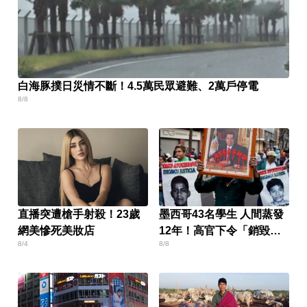
白海豚撲日災情不斷！4.5萬民眾避難、2萬戶停電
8/8
直播突遭槍手射殺！23歲
墨西哥43名學生 人間蒸發
網美慘死美妝店
12年！高官下令「銷毀監
8/4
8/8
視器」遭逮