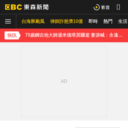
《理財達人秀》X 安聯投信免費講座報名中！搶先卡位 2027
白海豚颱風
律師詐慈濟10億
即時
熱門
生活
70歲鋼吉他大師湯米德塔莫驟逝 妻淚喊：永遠是我一生摯愛
姜厚任小24歲女友「3碩1博」造假？ 台大回應了
快訊
下載東森App，隨時掌握天下大小事！
五角大廈再公開UFO檔案 飛官阿富汗驚見「巨大三角形」