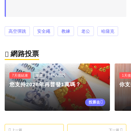
高空彈跳
安全繩
教練
老公
哈薩克
網路投票
3.6K人已投
7天後結束
單選
1天
您支持2026年再普發1萬嗎？
你支
投票去
上一篇
下一篇