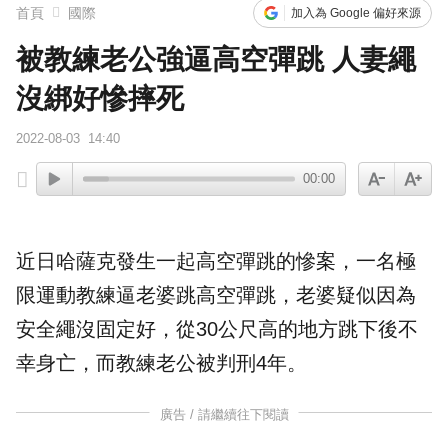
首頁
國際
加入為 Google 偏好來源
被教練老公強逼高空彈跳 人妻繩
沒綁好慘摔死
2022-08-03
14:40
00:00
近日
哈薩克
發生一起
高空彈跳
的慘案，一名極
限運動
教練
逼老婆跳高空彈跳，老婆疑似因為
安全繩
沒固定好，從30公尺高的地方跳下後不
幸身亡，而教練
老公
被判刑4年。
廣告 / 請繼續往下閱讀