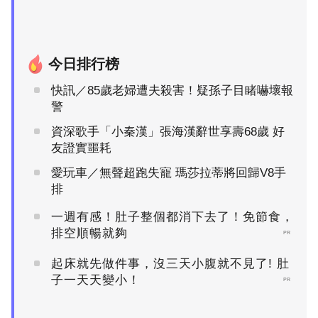
今日排行榜
快訊／85歲老婦遭夫殺害！疑孫子目睹嚇壞報
警
資深歌手「小秦漢」張海漢辭世享壽68歲 好
友證實噩耗
愛玩車／無聲超跑失寵 瑪莎拉蒂將回歸V8手
排
一週有感！肚子整個都消下去了！免節食，
排空順暢就夠
PR
起床就先做件事，沒三天小腹就不見了! 肚
子一天天變小！
PR