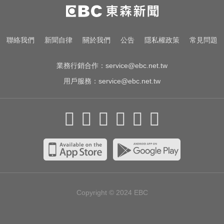
一變天膝蓋就發癢？李祖寧自曝半
月板變形，醫揭保骨與增肌兩大救
星！
明年起0~18歲「每月領5千」 賴清
聯絡我們
新聞自律
關於我們
公告
隱私權政策
常見問題
德喊：此時不生待何時
業務行銷合作：
service@ebc.net.tw
用戶服務：
service@ebc.net.tw
Copyright © 2024
EBC