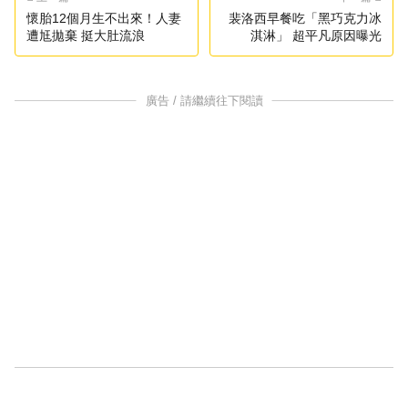
懷胎12個月生不出來！人妻
裴洛西早餐吃「黑巧克力冰
遭尪拋棄 挺大肚流浪
淇淋」 超平凡原因曝光
廣告 / 請繼續往下閱讀