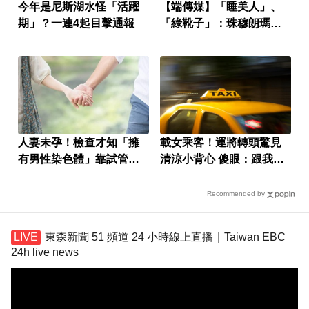
今年是尼斯湖水怪「活躍
【端傳媒】「睡美人」、
期」？一連4起目擊通報
「綠靴子」：珠穆朗瑪的
屍體地標
人妻未孕！檢查才知「擁
載女乘客！運將轉頭驚見
有男性染色體」靠試管有
清涼小背心 傻眼：跟我有
喜了
仇？
Recommended by
東森新聞 51 頻道 24 小時線上直播｜Taiwan EBC
24h live news