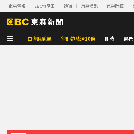
東森電視
EBC地產王
造咖
東森娛樂
東森財經
白海豚颱風
律師詐慈濟10億
即時
熱門
下載東森App，隨時掌握天下大小事！
《理財達人秀》X 安聯投信免費講座報名中！搶