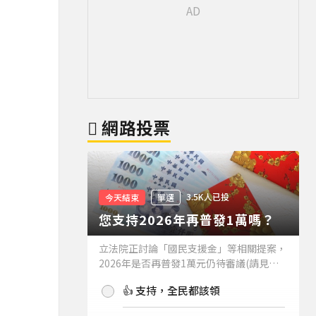
網路投票
3.5K人已投
今天結束
單選
您支持2026年再普發1萬嗎？
立法院正討論「國民支援金」等相關提案，
2026年是否再普發1萬元仍待審議(請見下
方新聞)。如果2026年再普發1萬元，你支
👍 支持，全民都該領
持嗎？