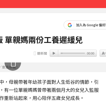
先卡位 2027
加入為 Google 偏
 單親媽兩份工養遲緩兒
聽新聞
00:00
／東森新聞）
中，母親帶著年幼孩子面對人生低谷的情節，引
，有一位
單親媽媽
曾帶著兩個月大的女兒入監服
作重新站起來，用心陪伴五歲女兒成長。