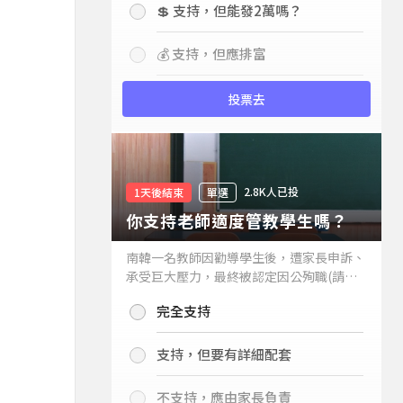
💲 支持，但能發2萬嗎？
💰 支持，但應排富
投票去
2.8K人已投
1天後結束
單選
你支持老師適度管教學生嗎？
南韓一名教師因勸導學生後，遭家長申訴、
承受巨大壓力，最終被認定因公殉職(請見
下列新聞)，引發外界關注教師教權。請問
完全支持
你支持老師適度管教學生嗎？
支持，但要有詳細配套
不支持，應由家長負責