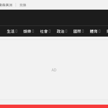
東森美洲
简体
生活
娛樂
社會
政治
國際
體育
先卡位 2027