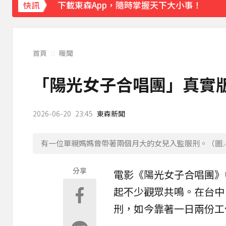
下載東森App，隨時掌握天下大小事！
快訊
《理財達人秀》X 安聯投信免費講座報名中！搶
首頁
暖聞
「陽光女子合唱團」真實版
2026-06-20
23:45
東森新聞
有一位單親媽媽曾帶著兩個月大的女兒入監服刑。（圖
分享
電影《
陽光女子合唱團
》
起不少觀眾共鳴。在
台中
刑，如今靠著一日兩份工