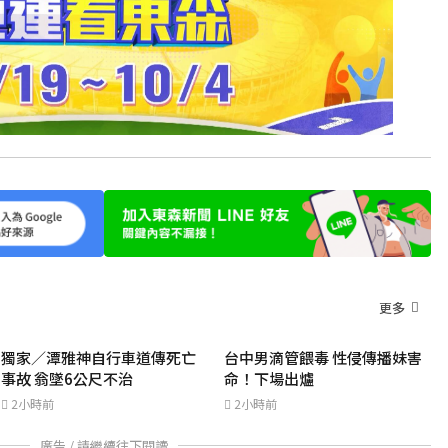
更多
獨家／潭雅神自行車道傳死亡
台中男滴管餵毒 性侵傳播妹害
事故 翁墜6公尺不治
命！下場出爐
2小時前
2小時前
廣告 / 請繼續往下閱讀