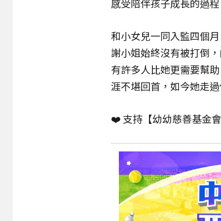
感受陪伴孩子成長的過程
和小女兒一同入監四個月
謝小姐始終沒有被打倒，
有許多人比她更需要幫助
涯不堪回首，如今她走過
❤️ 支持【
幼幼慈善基金