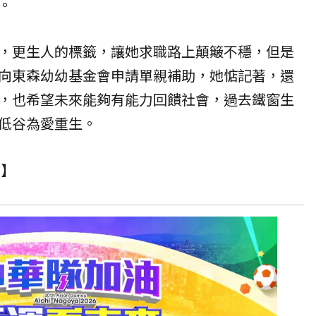
。
，更生人的標籤，讓她求職路上顛簸不穩，但是
向東森幼幼基金會申請單親
補助
，她惦記著，還
，也希望未來能夠有能力回饋社會，過去鐵窗生
低谷為愛重生。
會
】