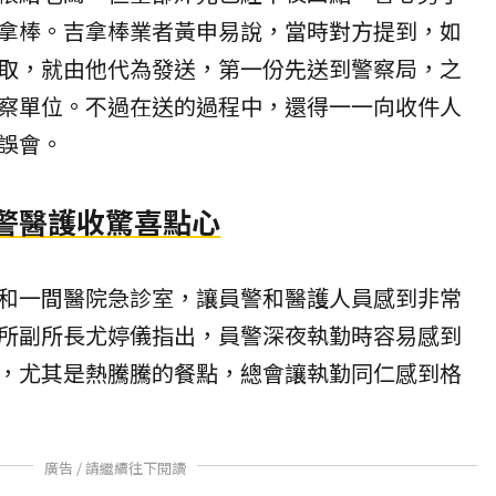
拿棒。吉拿棒業者黃申易說，當時對方提到，如
取，就由他代為發送，第一份先送到
警察局
，之
察單位。不過在送的過程中，還得一一向收件人
誤會。
員警醫護收驚喜點心
和一間醫院急診室，讓員警和醫護人員感到非常
所副所長尤婷儀指出，員警深夜執勤時容易感到
，尤其是熱騰騰的餐點，總會讓執勤同仁感到格
廣告 / 請繼續往下閱讀