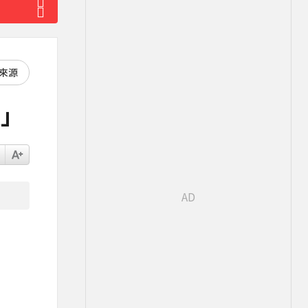
好來源
暖」