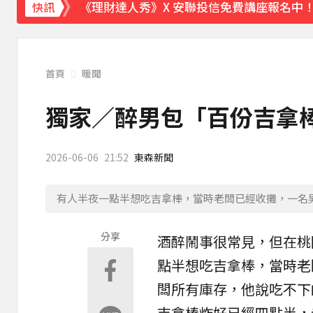
《理財達人秀》X 安聯投信免費講座報名中！搶
快訊
下載東森App，隨時掌握天下大小事！
解放軍擬「失能戰」癱瘓北市？ 專家：須提
首頁
暖聞
獨家／醉男包「百份吉拿
2026-06-06
21:52
東森新聞
有人半夜一點半想吃吉拿棒，當時老闆已經收攤，一名
分享
酒醉鬧事很常見，但在桃
點半想吃
吉拿棒
，當時老
闆所有庫存，他說吃不下
吉拿棒炸好已經四點半，