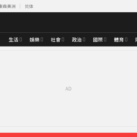
東森美洲
简体
生活
娛樂
社會
政治
國際
體育
升城鎮韌性
1分鐘前