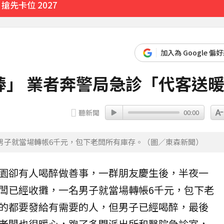
先卡位 2027
升城鎮韌性
加入為 Google 偏
1分鐘前
棒」 業者奔警局急診「代客送
聽新聞
00:00
男子就當場轉帳6千元，包下老闆所有庫存。（圖／東森新聞）
園卻有人喝醉做
善事
，一群朋友
慶生
後，半夜一
闆已經收攤，一名男子就當場轉帳6千元，包下老
的都要發給有需要的人，但男子已經喝醉，最後
老闆也很暖心，跑了多間派出所和醫院
急診室
，