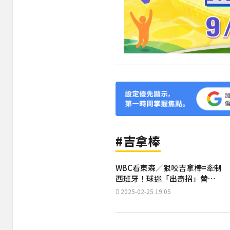
#吉拿棒
WBC看東森／狠咬吉拿棒=牽制
西班牙！球迷「出奇招」替中
華隊集氣
2025-02-25 19:05