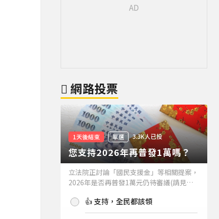
網路投票
3.3K人已投
1天後結束
單選
您支持2026年再普發1萬嗎？
立法院正討論「國民支援金」等相關提案，
2026年是否再普發1萬元仍待審議(請見下
方新聞)。如果2026年再普發1萬元，你支
👍 支持，全民都該領
持嗎？