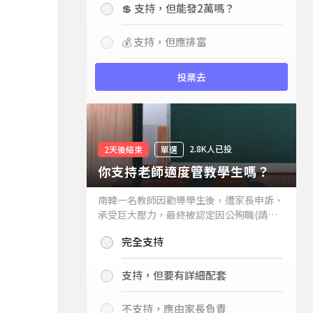
💲 支持，但能發2萬嗎？
💰 支持，但應排富
投票去
2.8K人已投
2天後結束
單選
你支持老師適度管教學生嗎？
南韓一名教師因勸導學生後，遭家長申訴、
承受巨大壓力，最終被認定因公殉職(請見
下列新聞)，引發外界關注教師教權。請問
完全支持
你支持老師適度管教學生嗎？
支持，但要有詳細配套
不支持，應由家長負責