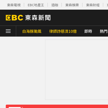
東森電視
EBC地產王
造咖
東森娛樂
東森財經
白海豚颱風
律師詐慈濟10億
即時
熱門
下載東森App，隨時掌握天下大小事！
解放軍擬「失能戰」癱瘓北市？ 專家：須提