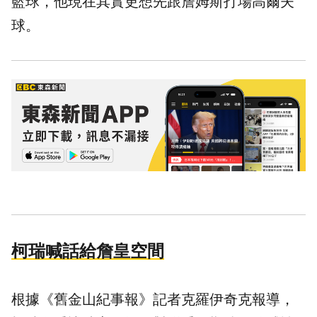
籃球
，他現在其實更想先跟詹姆斯打場高爾夫
球。
柯瑞喊話給詹皇空間
根據《舊金山紀事報》記者克羅伊奇克報導，