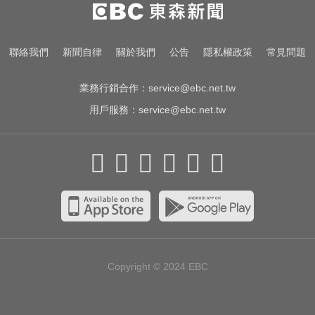
里約直升機墜毀 哥倫比亞一家3名
女性罹難
台南死亡車禍！轎車遭大貨車壓
聯絡我們
新聞自律
關於我們
公告
隱私權政策
常見問題
「扭曲變形」男駕駛受困亡
業務行銷合作：
service@ebc.net.tw
用戶服務：
service@ebc.net.tw
Copyright © 2024
EBC