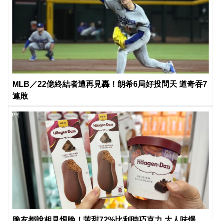
MLB／22億終結者遭再見轟！朗希6局好投問天 道奇吞7
連敗
PR
脆友都說相見恨晚！苦甜72%比利時巧克力 大人味爆