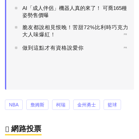
AI「成人伴侶」機器人真的來了！ 可喬165種
姿勢售價曝
脆友都說相見恨晚！苦甜72%比利時巧克力
大人味爆紅！
PR
做到這點才有資格說愛你
PR
NBA
詹姆斯
柯瑞
金州勇士
籃球
網路投票