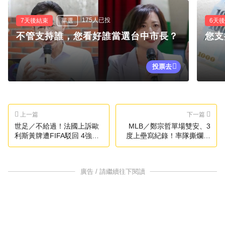
175人已投
7天後結束
單選
6天
不管支持誰，您看好誰當選台中市長？
您支
投票去
上一篇
下一篇
世足／不給過！法國上訴歐
MLB／鄭宗哲單場雙安、3
利斯黃牌遭FIFA駁回 4強禁
度上壘寫紀錄！率隊撕爛白
賽危機未解
襪
廣告 / 請繼續往下閱讀