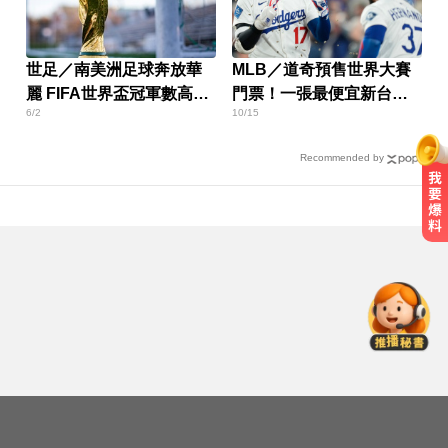
世足／南美洲足球奔放華
MLB／道奇預售世界大賽
麗 FIFA世界盃冠軍數高居
門票！一張最便宜新台幣
6/2
10/15
第2
2.7萬
Recommended by
里約直升機墜毀 哥倫比亞一家3名
女性罹難
台南死亡車禍！轎車遭大貨車壓
「扭曲變形」男駕駛受困亡
南韓影帝涉毒案後近況曝！劉亞仁
親密照瘋傳 他高調示愛