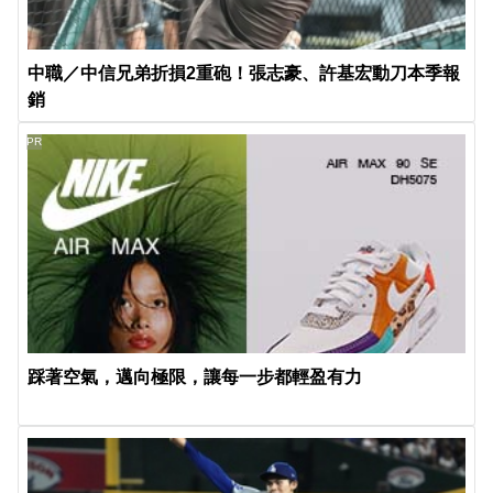
中職／中信兄弟折損2重砲！張志豪、許基宏動刀本季報
銷
PR
踩著空氣，邁向極限，讓每一步都輕盈有力