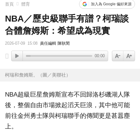
首頁
體育
加入為 Google 偏好來源
NBA／歷史級聯手有譜？柯瑞談
合體詹姆斯：希望成為現實
2026-07-09
15:08
責任編輯 陳耿閔
00:00
柯瑞和詹姆斯。（圖／美聯社）
NBA
超級巨星
詹姆斯
宣布不回歸洛杉磯湖人隊
後，整個自由市場掀起滔天巨浪，其中他可能
前往
金州勇士
隊與
柯瑞
聯手的傳聞更是甚囂塵
上。