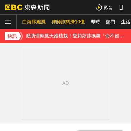
庹宗康資產全給老婆！「名下只剩1台車」結婚15年保鮮秘訣曝
白海豚颱風
律師詐慈濟10億
即時
熱門
生活
百萬網紅失蹤3年遇害！遭閨密設局赴菲「綁架撕票」千萬贖金救不回
派助理颱風天護植栽！愛莉莎莎挨轟「命不如植物」反擊：不會被吹出去
快訊
下載東森App，隨時掌握天下大小事！
獨家／「白海豚」襲泰安！苗62線落石不斷 遊客急下山