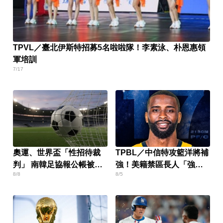
TPVL／臺北伊斯特招募5名啦啦隊！李素泳、朴恩惠領
軍培訓
7/17
奧運、世界盃「性招待裁
TPBL／中信特攻籃洋將補
判」 南韓足協報公帳被抓
強！美籍禁區長人「強
8/8
8/5
包
斯」加盟