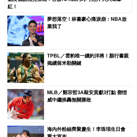
紅！
夢想落空！林書豪心痛淚崩：NBA放
棄我了
TPBL／雲豹唯一續約洋將！顏行書親
揭續留米勒關鍵
MLB／鄭宗哲3A敲安貢獻3打點 鄧愷
威中繼挨轟無關勝敗
海內外粉絲齊聚慶生！李珠珢生日會
重大宣布