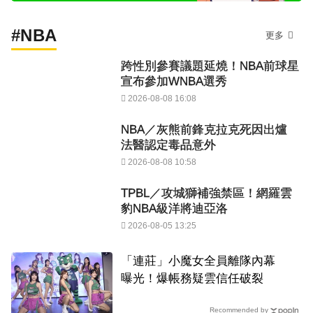
#NBA
更多
跨性別參賽議題延燒！NBA前球星
宣布參加WNBA選秀
2026-08-08 16:08
NBA／灰熊前鋒克拉克死因出爐
法醫認定毒品意外
2026-08-08 10:58
TPBL／攻城獅補強禁區！網羅雲
豹NBA級洋將迪亞洛
2026-08-05 13:25
「連莊」小魔女全員離隊內幕
曝光！爆帳務疑雲信任破裂
Recommended by