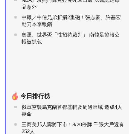
NBA／灰熊前鋒克拉克死因出爐 法醫認定毒
品意外
中職／中信兄弟折損2重砲！張志豪、許基宏
動刀本季報銷
奧運、世界盃「性招待裁判」 南韓足協報公
帳被抓包
今日排行榜
俄軍空襲烏克蘭首都基輔及周邊區域 造成4人
喪命
三商美邦人壽將下市！8/20停牌 千張大戶還有
252人