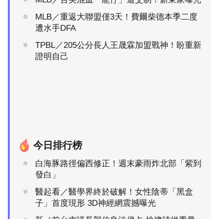
MLB／重返大聯盟僅3天！費爾柴德本季二度
遭水手DFA
TPBL／205公分長人王晟霖加盟戰神！盼重新
證明自己
今日排行榜
白海豚路徑偏西修正！週末豪雨炸北部「紫到
發白」
醫起看／醫學界終於破解！女性陰蒂「黑盒
子」首度現形 3D神經網震撼曝光