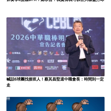
喊話6球團找接班人！蔡其昌堅退中職會長：時間到一定
走
PR