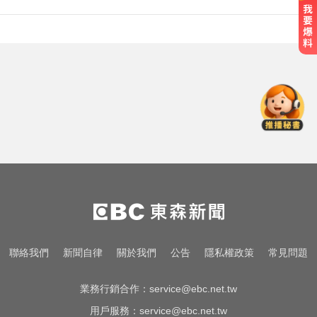
HAHABABY童裝檢驗爆「非純棉」
蔡阿嘎頻道突更新
資本支出疑慮放緩！ 外媒點名「3
大AI神股」：沒它不行
別以為退燒就沒事！醫曝腸病毒4大
警訊 恐一天奪命
HAHABABY童裝檢驗爆「非純棉」
蔡阿嘎頻道突更新
資本支出疑慮放緩！ 外媒點名「3
聯絡我們
新聞自律
關於我們
公告
隱私權政策
常見問題
大AI神股」：沒它不行
業務行銷合作：
service@ebc.net.tw
用戶服務：
service@ebc.net.tw