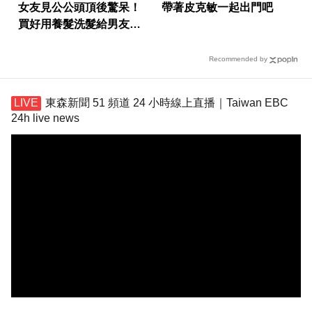
女友見公公頭頂後驚呆！
帶著皮克敏一起出門吧
買好用養髮洗髮給男友引
網議論
Recommended by
東森新聞 51 頻道 24 小時線上直播｜Taiwan EBC
24h live news