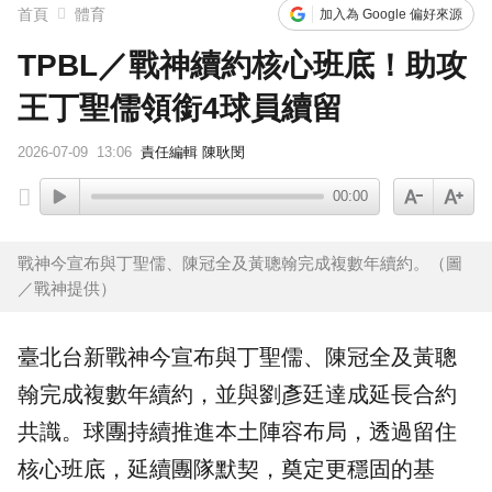
首頁
體育
加入為 Google 偏好來源
TPBL／戰神續約核心班底！助攻
王丁聖儒領銜4球員續留
2026-07-09
13:06
責任編輯 陳耿閔
00:00
戰神今宣布與丁聖儒、陳冠全及黃聰翰完成複數年續約。（圖
／戰神提供）
臺北台新戰神
今宣布與
丁聖儒
、
陳冠全
及
黃聰
翰
完成複數年續約，並與劉彥廷達成延長合約
共識。球團持續推進本土陣容布局，透過留住
核心班底，延續團隊默契，奠定更穩固的基