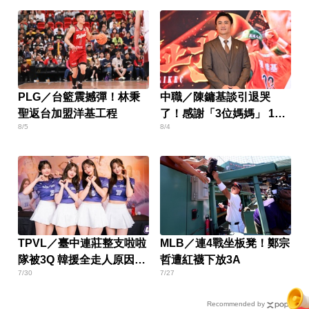
PLG／台籃震撼彈！林秉
中職／陳鏞基談引退哭
聖返台加盟洋基工程
了！感謝「3位媽媽」 1字
8/5
8/4
總結棒球人生
TPVL／臺中連莊整支啦啦
MLB／連4戰坐板凳！鄭宗
隊被3Q 韓援全走人原因曝
哲遭紅襪下放3A
7/30
7/27
光
Recommended by