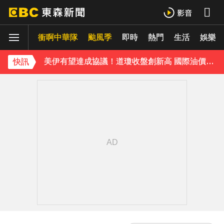
路透：伊朗警告波灣國家 美再動武恐危及區域能源設施
衝啊中華隊
環法女子自行車賽爆「胸罩作弊」！官方急出手
颱風季
即時
熱門
生活
娛樂
美伊有望達成協議！道瓊收盤創新高 國際油價連3跌
快訊
《理財達人秀》X 安聯投信免費講座報名中！搶先卡位 2027
下載東森App，隨時掌握天下大小事！
快訊／日本又地震！九州規模5.1極淺層地震 最大震度4級