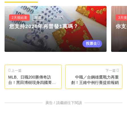
2.4K人已投
2天後結束
單選
3天
您支持2026年再普發1萬嗎？
你支
投票去
上一篇
下一篇
MLB、日職200勝傳奇訪
中職／台鋼雄鷹戰力再重
台！黑田博樹現身四國菁英
創！王維中例行賽提前報銷
棒球賽
廣告 / 請繼續往下閱讀