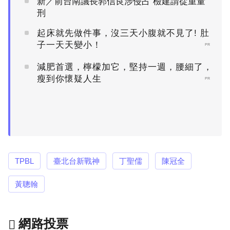
新／前台南議長郭信良涉侵占 檢建請從重量
刑
起床就先做件事，沒三天小腹就不見了! 肚
子一天天變小！
PR
減肥首選，檸檬加它，堅持一週，腰細了，
瘦到你懷疑人生
PR
TPBL
臺北台新戰神
丁聖儒
陳冠全
黃聰翰
網路投票