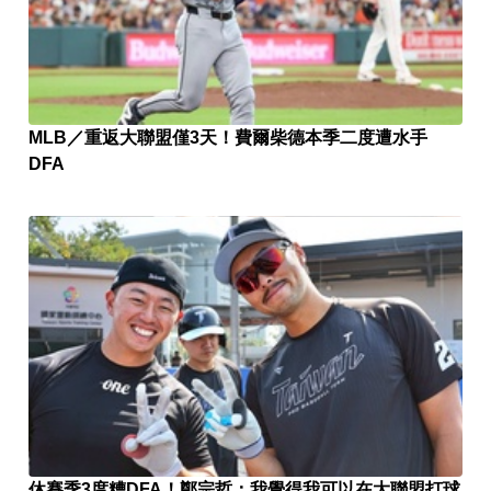
MLB／重返大聯盟僅3天！費爾柴德本季二度遭水手
DFA
休賽季3度糟DFA！鄭宗哲：我覺得我可以在大聯盟打球