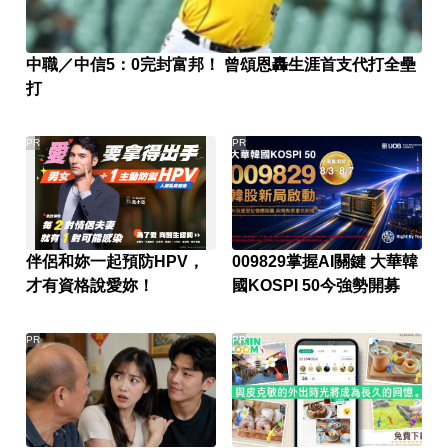
中職／中信5：0完封富邦！ 曾頌恩轟生涯首支代打全壘
打
PR
PR
伴侶和妳一起預防HPV，
009829掌握AI關鍵 大華韓
才有資格說愛妳！
國KOSPI 50今強勢開募
PR
PR