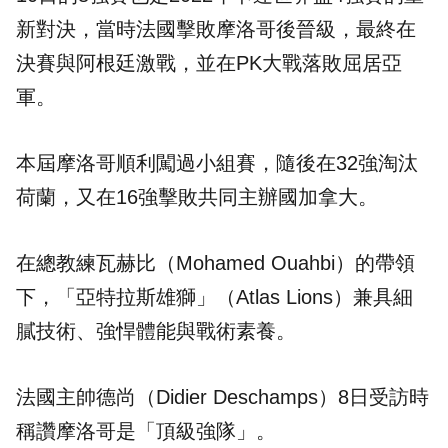
新對決，當時法國擊敗摩洛哥後晉級，最終在
決賽與阿根廷激戰，並在PK大戰落敗屈居亞
軍。
本屆摩洛哥順利闖過小組賽，隨後在32強淘汰
荷蘭，又在16強擊敗共同主辦國加拿大。
在總教練瓦赫比（Mohamed Ouahbi）的帶領
下，「亞特拉斯雄獅」（Atlas Lions）兼具細
膩技術、強悍體能與戰術素養。
法國主帥德尚（Didier Deschamps）8日受訪時
稱讚摩洛哥是「頂級強隊」。