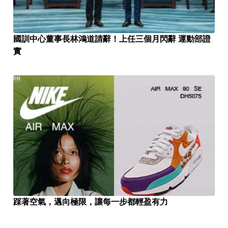
國訓中心董事長林鴻道請辭！上任三個月閃辭 運動部證
實
PR
踩著空氣，邁向極限，讓每一步都輕盈有力