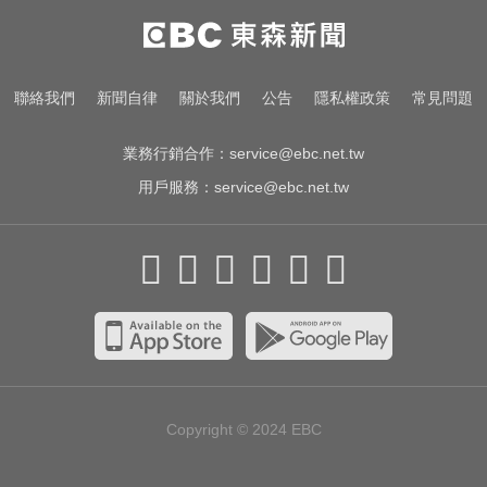
女藝人遭經紀人「車內侵犯」 錄音
檔成鐵證
民進黨資深前輩辭世！前彰化市代
聯絡我們
新聞自律
關於我們
公告
隱私權政策
常見問題
蔡裕昌罹癌 享壽71歲
業務行銷合作：
service@ebc.net.tw
用戶服務：
service@ebc.net.tw
Copyright © 2024
EBC