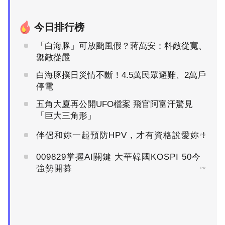
今日排行榜
「白海豚」可放颱風假？蔣萬安：料敵從寬、
禦敵從嚴
白海豚撲日災情不斷！4.5萬民眾避難、2萬戶
停電
五角大廈再公開UFO檔案 飛官阿富汗驚見
「巨大三角形」
伴侶和妳一起預防HPV，才有資格說愛妳！
PR
009829掌握AI關鍵 大華韓國KOSPI 50今
強勢開募
PR