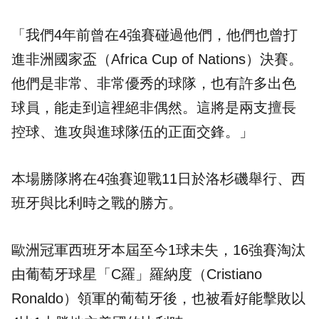
「我們4年前曾在4強賽碰過他們，他們也曾打
進非洲國家盃（Africa Cup of Nations）決賽。
他們是非常、非常優秀的球隊，也有許多出色
球員，能走到這裡絕非偶然。這將是兩支擅長
控球、進攻與進球隊伍的正面交鋒。」
本場勝隊將在4強賽迎戰11日於洛杉磯舉行、
西
班牙
與
比利時
之戰的勝方。
歐洲冠軍西班牙本屆至今1球未失，16強賽淘汰
由葡萄牙球星「C羅」羅納度（Cristiano
Ronaldo）領軍的葡萄牙後，也被看好能擊敗以