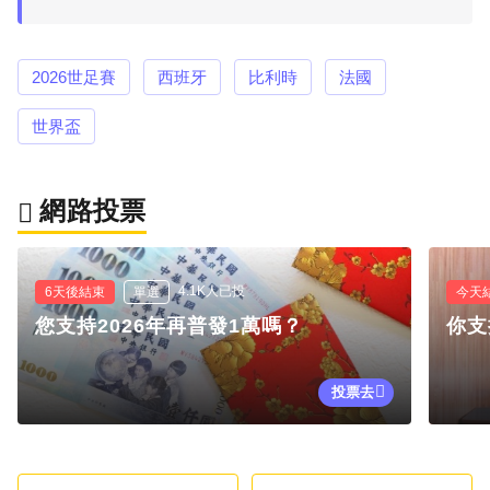
2026世足賽
西班牙
比利時
法國
世界盃
網路投票
4.1K人已投
6天後結束
單選
今天
您支持2026年再普發1萬嗎？
你支
投票去