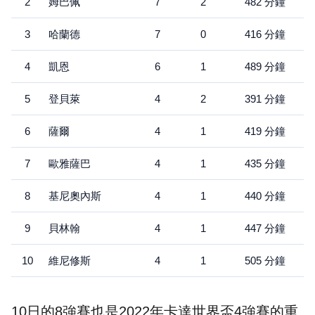
2
姆巴佩
7
2
482 分鐘
3
哈蘭德
7
0
416 分鐘
4
凱恩
6
1
489 分鐘
5
登貝萊
4
2
391 分鐘
6
薩爾
4
1
419 分鐘
7
歐雅薩巴
4
1
435 分鐘
8
基尼奧內斯
4
1
440 分鐘
9
貝林翰
4
1
447 分鐘
10
維尼修斯
4
1
505 分鐘
10日的8強賽也是2022年卡達世界盃4強賽的重