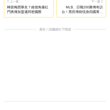
上一篇
下一篇
轉當梅西隊友？維德角爆紅
MLB、日職200勝傳奇訪
門將傳加盟邁阿密國際
台！黑田博樹現身四國菁英
棒球賽
廣告 / 請繼續往下閱讀