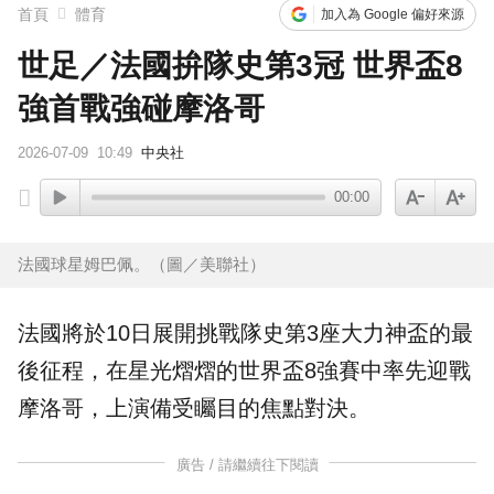
首頁
體育
加入為 Google 偏好來源
世足／法國拚隊史第3冠 世界盃8
強首戰強碰摩洛哥
2026-07-09
10:49
中央社
00:00
法國球星姆巴佩。（圖／美聯社）
法國
將於10日展開挑戰隊史第3座大力神盃的最
後征程，在星光熠熠的
世界盃
8強賽中率先迎戰
摩洛哥，上演備受矚目的焦點對決。
廣告 / 請繼續往下閱讀