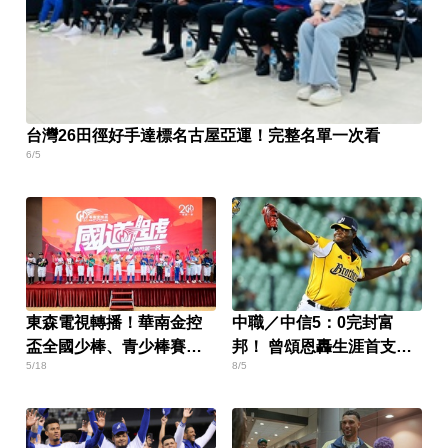
台灣26田徑好手達標名古屋亞運！完整名單一次看
6/5
東森電視轉播！華南金控
中職／中信5：0完封富
盃全國少棒、青少棒賽熱
邦！ 曾頌恩轟生涯首支代
5/18
8/5
血開打
打全壘打