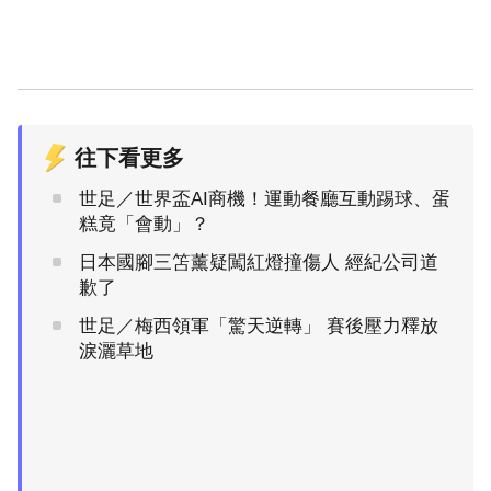
往下看更多
世足／世界盃AI商機！運動餐廳互動踢球、蛋
糕竟「會動」？
日本國腳三笘薰疑闖紅燈撞傷人 經紀公司道
歉了
世足／梅西領軍「驚天逆轉」 賽後壓力釋放
淚灑草地