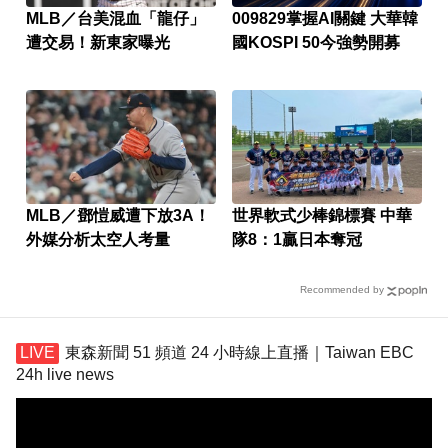
MLB／台美混血「龍仔」
009829掌握AI關鍵 大華韓
遭交易！新東家曝光
國KOSPI 50今強勢開募
MLB／鄧愷威遭下放3A！
世界軟式少棒錦標賽 中華
外媒分析太空人考量
隊8：1贏日本奪冠
Recommended by
東森新聞 51 頻道 24 小時線上直播｜Taiwan EBC
24h live news