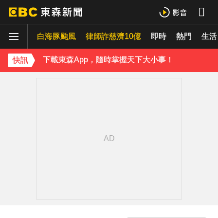
《理財達人秀》X 安聯投信免費講座報名中！搶先卡位 2027
白海豚颱風
下載東森App，隨時掌握天下大小事！
律師詐慈濟10億
即時
熱門
生活
《理財達人秀》X 安聯投信免費講座報名中！搶先卡位 2027
快訊