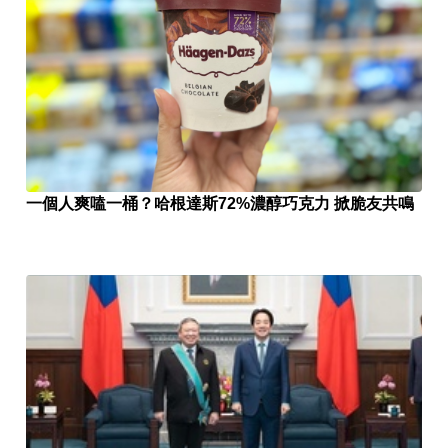
一個人爽嗑一桶？哈根達斯72%濃醇巧克力 掀脆友共鳴