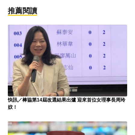
推薦閱讀
快訊／棒協第14屆改選結果出爐 迎來首位女理事長周玲
妏！
PR