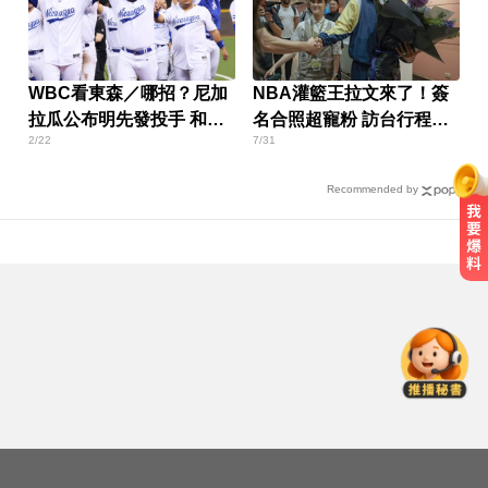
WBC看東森／哪招？尼加
NBA灌籃王拉文來了！簽
拉瓜公布明先發投手 和下
名合照超寵粉 訪台行程一
2/22
7/31
午說的不同人
次看
Recommended by
女藝人遭經紀人「車內侵犯」 錄音
檔成鐵證
民進黨資深前輩辭世！前彰化市代
蔡裕昌罹癌 享壽71歲
熊本強震！台灣送帳篷成搶手物資
日網讚：比政府還快