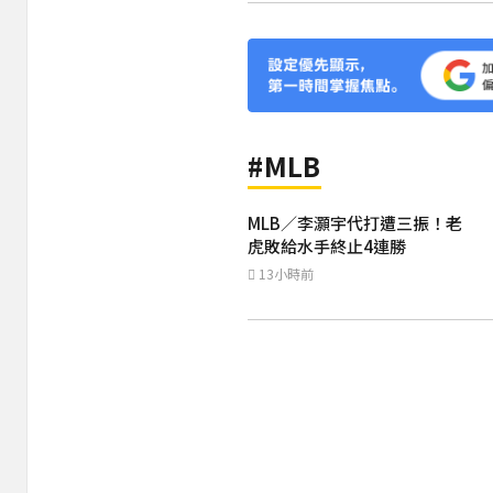
#MLB
MLB／李灝宇代打遭三振！老
虎敗給水手終止4連勝
13小時前