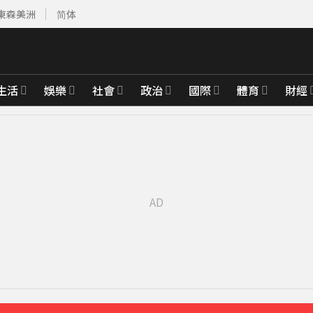
東森美洲
简体
生活
娛樂
社會
政治
國際
體育
財經
先卡位 2027