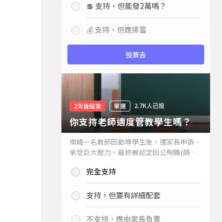
💲 支持，但能發2萬嗎？
💰 支持，但應排富
投票去
2.7K人已投
2天後結束
單選
你支持老師適度管教學生嗎？
南韓一名教師因勸導學生後，遭家長申訴、
承受巨大壓力，最終被認定因公殉職(請見
下列新聞)，引發外界關注教師教權。請問
完全支持
你支持老師適度管教學生嗎？
支持，但要有詳細配套
不支持，應由家長負責