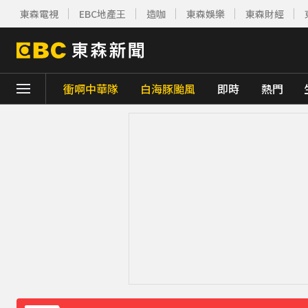
東森電視
EBC地產王
造咖
東森娛樂
東森財經
衝啊中華隊
白海豚颱風
即時
熱門
下載東森App，隨時掌握天下大小事！
《理財達人秀》X 安聯投信免費講座報名中！搶
下載東森App，隨時掌握天下大小事！