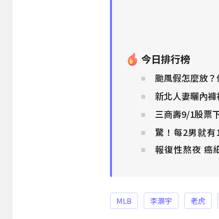
今日排行榜
颱風假怎麼放？
新北人妻曬內褲被
三商壽9/1股票
驚！每2男就有
報復性熬夜 癌
MLB
李灝宇
老虎