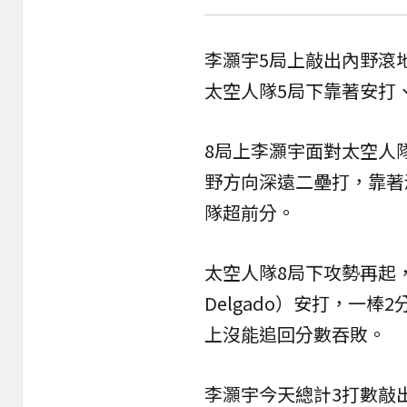
李灝宇5局上敲出內野滾
太空人隊5局下靠著安打
8局上李灝宇面對太空人隊後
野方向深遠二壘打，靠著
隊超前分。
太空人隊8局下攻勢再起，
Delgado）安打，一
上沒能追回分數吞敗。
李灝宇今天總計3打數敲