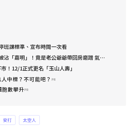
停班課標準、宣布時間一次看
沾「嘉明」！竟是老公爺爺帶回房磨蹭 氣炸提告
下市！12/1正式更名「玉山人壽」
1人中標？不可能吧？
PR
細胞數攀升
PR
安打
太空人