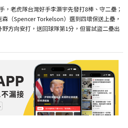
手，老虎隊台灣好手李灝宇先發打8棒、守二壘；
Spencer Torkelson）選到四壞保送上壘，
外野方向
安打
，送回球隊第1分，但嘗試盜二壘出