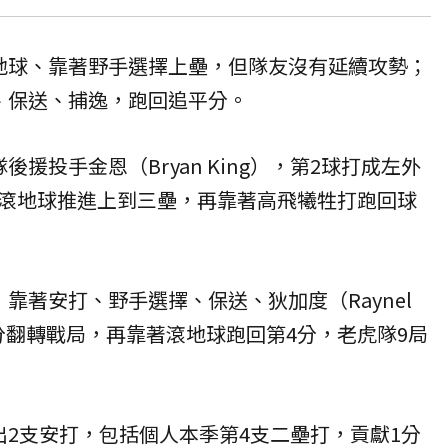
地球、靠著野手選擇上壘，但隊友沒有延續攻勢；
、保送、捕逸，跑回追平分。
援投手金恩（Bryan King），第2球打成左外
滾地球推進上到三壘，再靠著高飛犧牲打跑回球
靠著安打、野手選擇、保送、狄加度（Raynel
棒2分翻轉戰局，再靠著滾地球跑回第4分，老虎隊9局
出2支安打，包括個人本季第4支二壘打，貢獻1分