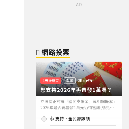
網路投票
3K人已投
1天後結束
單選
您支持2026年再普發1萬嗎？
立法院正討論「國民支援金」等相關提案，
2026年是否再普發1萬元仍待審議(請見下
方新聞)。如果2026年再普發1萬元，你支
👍 支持，全民都該領
持嗎？