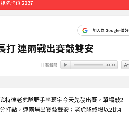
先卡位 2027
加入為 Google 偏
有長打 連兩戰出賽敲雙安
聽新聞
00:00
底特律
老虎
隊野手
李灝宇
今天先發出賽，單場敲2
1分打點，連兩場出賽敲雙安；老虎隊終場以2比4