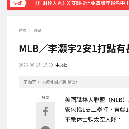
《理財達人秀》X 安聯投信免費講座報名中！搶
快訊
首頁
體育
MLB／李灝宇2安1打點
2026-06-17
15:39
中央社
李灝宇。（資料圖／美聯社）
分享
美國職棒大聯盟（
MLB
）
安包括1支二壘打，貢獻
不敵休士頓
太空人
隊。