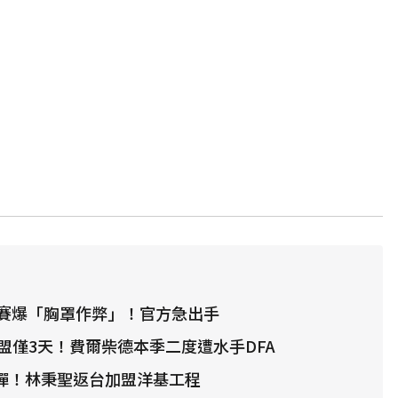
賽爆「胸罩作弊」！官方急出手
聯盟僅3天！費爾柴德本季二度遭水手DFA
撼彈！林秉聖返台加盟洋基工程