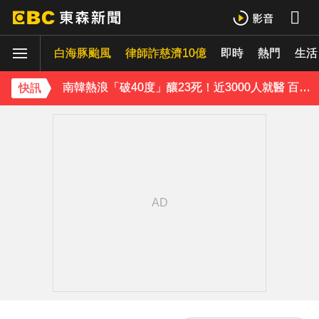
三商美邦人壽將下市！8/20停牌 千張大戶還有252人
白海豚颱風
律師詐慈濟10億
即時
熱門
生活
南韓熱浪「破40度」釀23死！近3000人就醫 百萬家畜暴斃
快訊
《理財達人秀》X 安聯投信免費講座報名中！搶先卡位 2027
《半澤直樹》男星宣布再婚！迎新生命雙喜臨門
下載東森App，隨時掌握天下大小事！
油價繼續凍漲！下週汽油、柴油維持不調整