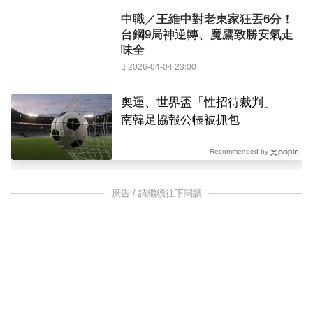
中職／王維中對老東家狂丟6分！
台鋼9局神逆轉、魔鷹致勝安氣走
味全
2026-04-04 23:00
奧運、世界盃「性招待裁判」
南韓足協報公帳被抓包
Recommended by
廣告 / 請繼續往下閱讀