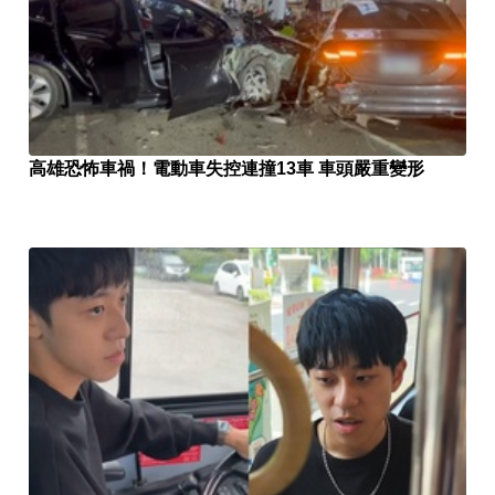
高雄恐怖車禍！電動車失控連撞13車 車頭嚴重變形