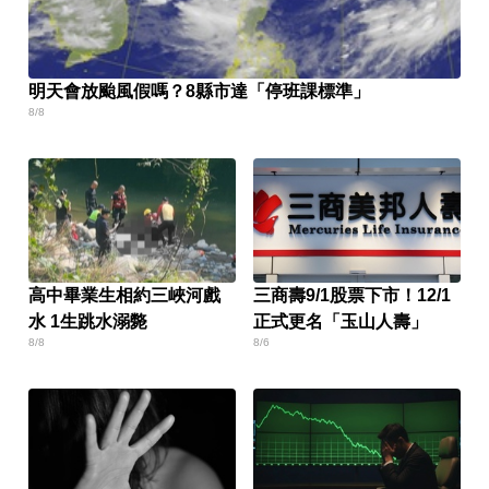
明天會放颱風假嗎？8縣市達「停班課標準」
8/8
高中畢業生相約三峽河戲
三商壽9/1股票下市！12/1
水 1生跳水溺斃
正式更名「玉山人壽」
8/8
8/6