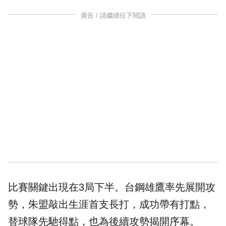
廣告 / 請繼續往下閱讀
比賽關鍵出現在3局下半。台鋼雄鷹率先展開攻
勢，朱盟敲出生涯首支長打，成功帶有打點，
替球隊先馳得點，也為後續攻勢揭開序幕。