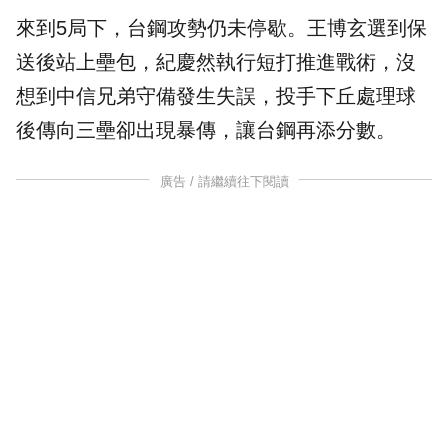
來到5局下，台鋼攻勢仍未停歇。王博玄選到保
送後站上壘包，紀慶然執行短打推進戰術，沒
想到中信兄弟守備發生失誤，投手下丘處理球
後傳向三壘卻出現暴傳，讓台鋼再添分數。
廣告 / 請繼續往下閱讀