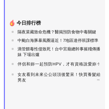
今日排行榜
隔夜菜藏致命危機？醫揭預防食物中毒關鍵
中颱白海豚暴風圈逼近！7地區達停班課標準
滴管餵毒性侵致死！台中宮廟總幹事摧殘傳播
妹 下場出爐
伴侶和妳一起預防HPV，才有資格說愛妳！
PR
女友看到未來公公頭頂後驚呆！快買養髮給
男友
PR