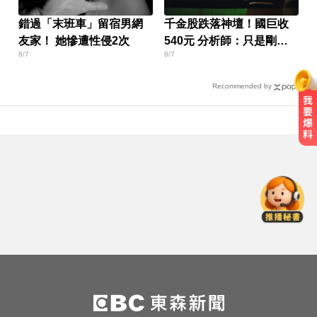
錯過「末班車」留宿男網
千金股跌落神壇！國巨收
友家！ 她慘遭性侵2次
540元 分析師：只是剛開
8/7
8/7
始
Recommended by
破解無數養生迷思！林慶順教授「4
月意外離世」女兒悲痛證實
肥大叔驟逝！昔日勁敵丟丟妹發聲
9字送別逼哭網
比竹科還大！馬斯克喊打造「地球
最大建築」 亮點一次看
破解無數養生迷思！林慶順教授「4
月意外離世」女兒悲痛證實