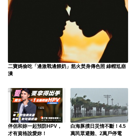
二寶媽偷吃「邊激戰邊餵奶」慾火焚身傳色照 綠帽尪崩
潰
PR
伴侶和妳一起預防HPV，
白海豚撲日災情不斷！4.5
才有資格說愛妳！
萬民眾避難、2萬戶停電