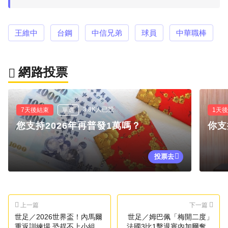
王維中
台鋼
中信兄弟
球員
中華職棒
網路投票
3.8K人已投
7天後結束
單選
1天
您支持2026年再普發1萬嗎？
你支
投票去
上一篇
下一篇
世足／2026世界盃！內馬爾
世足／姆巴佩「梅開二度」
重返訓練場 恐趕不上小組賽
法國3比1擊退塞內加爾奪首