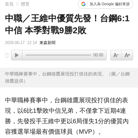
首頁
體育
加入為 Google 偏好來源
中職／王維中優質先發！台鋼6:1
中信 本季對戰9勝2敗
2026-06-17
12:14
東森新聞
00:00
中華職棒賽事中，台鋼雄鷹展現投打俱佳的表現。（圖／台鋼
雄鷹提供）
中華職棒
賽事中，
台鋼
雄鷹展現投打俱佳的表
現，以6比1擊敗
中信兄弟
，不僅拿下近期4連
勝，先發投手
王維中
更以6局僅失1分的優質內
容獲選單場最有價值
球員
（MVP）。