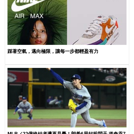
踩著空氣，邁向極限，讓每一步都輕盈有力
MLB／22億終結者遭再見轟！朗希6局好投問天 道奇吞7