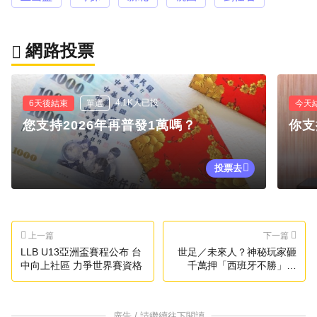
網路投票
4.1K人已投
6天後結束
單選
今天
您支持2026年再普發1萬嗎？
你支
投票去
上一篇
下一篇
LLB U13亞洲盃賽程公布 台
世足／未來人？神秘玩家砸
中向上社區 力爭世界賽資格
千萬押「西班牙不勝」賺
1.38億
廣告 / 請繼續往下閱讀