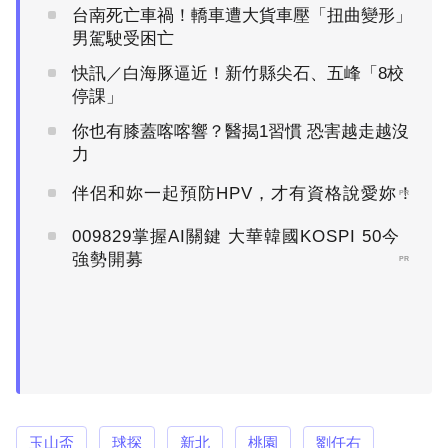
台南死亡車禍！轎車遭大貨車壓「扭曲變形」
男駕駛受困亡
快訊／白海豚逼近！新竹縣尖石、五峰「8校
停課」
你也有膝蓋喀喀響？醫揭1習慣 恐害越走越沒
力
伴侶和妳一起預防HPV，才有資格說愛妳！
PR
009829掌握AI關鍵 大華韓國KOSPI 50今
強勢開募
PR
玉山盃
球探
新北
桃園
劉任右