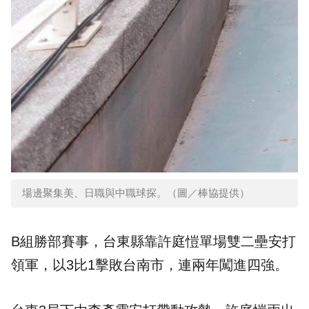
場邊聚集美、日職與中職球探。（圖／棒協提供）
B組勝部賽事，台東縣靠許庭愷單場雙二壘安打
領軍，以3比1擊敗台南市，連兩年闖進四強。