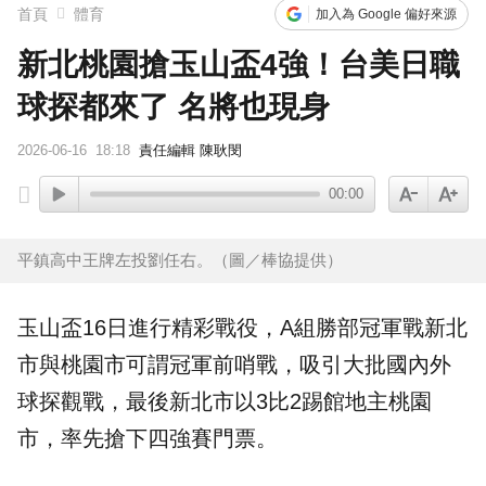
首頁
體育
加入為 Google 偏好來源
新北桃園搶玉山盃4強！台美日職
球探都來了 名將也現身
2026-06-16
18:18
責任編輯 陳耿閔
00:00
平鎮高中王牌左投劉任右。（圖／棒協提供）
玉山盃
16日進行精彩戰役，A組勝部冠軍戰
新北
市與
桃園
市可謂冠軍前哨戰，吸引大批國內外
球探
觀戰，最後新北市以3比2踢館地主桃園
市，率先搶下四強賽門票。