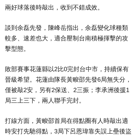
兩好球落後時敲出，收到不錯成效。
談到余磊先發，陳峰岳指出，余磊變化球種類
較多、速差也大，適合壓制台南積極揮擊的攻
擊型態。
敗部賽事花蓮縣以2比0完封台中市，持續保有
晉級希望。花蓮由隊長黃畯邵先發6局無失分，
僅被敲2安，另有2保送、2三振；李承洲後援1
局三上三下，兩人聯手完封。
打線方面，黃畯邵首局在得點圈有人時敲出適
時安打先馳得點，3局下呂恩瑋靠失誤上壘後盜