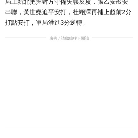
局上新北把握對方守備失誤反攻，張乙安敲安
串聯，黃世堯追平安打，杜翊澤再補上超前2分
打點安打，單局灌進3分逆轉。
廣告 / 請繼續往下閱讀