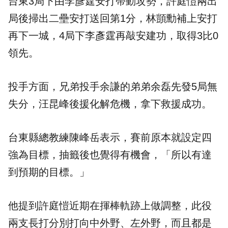
台東3局下由李彥霆安打帶動攻勢，許庭愷兩出
局後掃出二壘安打送回第1分，林顗勳補上安打
再下一城，4局下李彥霆再敲安建功，取得3比0
領先。
投手方面，兄弟投手余謙的弟弟余磊先發5局無
失分，汪昆峰後援化解危機，拿下救援成功。
台東縣總教練陳峰岳表示，賽前原本就設定四
強為目標，抽籤後也覺得有機會，「所以有達
到預期的目標。」
他提到許庭愷近期在揮棒軌跡上做調整，此役
兩支長打分別打向中外野、左外野，而且都是