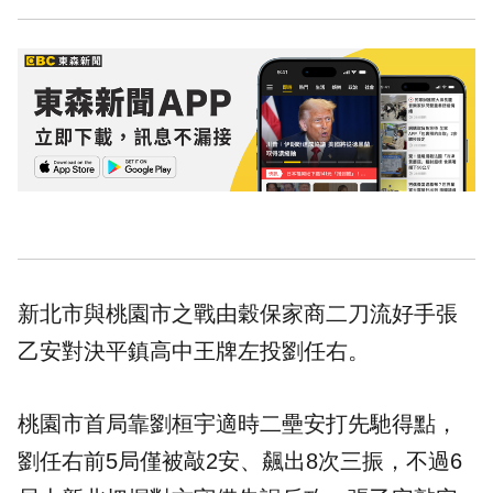
新北市與桃園市之戰由穀保家商二刀流好手張
乙安對決平鎮高中王牌左投
劉任右
。
桃園市首局靠劉桓宇適時二壘安打先馳得點，
劉任右前5局僅被敲2安、飆出8次三振，不過6