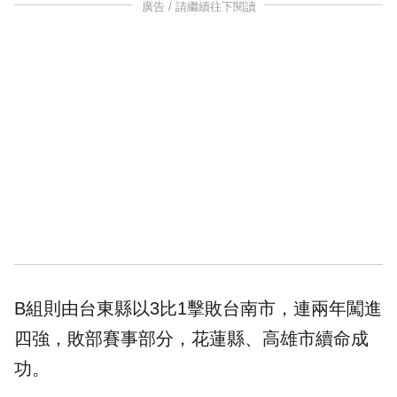
廣告 / 請繼續往下閱讀
B組則由台東縣以3比1擊敗台南市，連兩年闖進
四強，敗部賽事部分，花蓮縣、高雄市續命成
功。