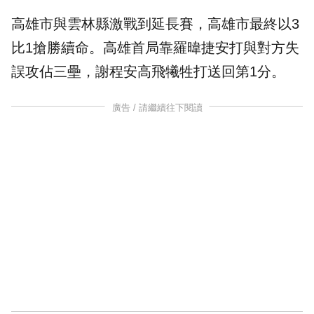
高雄市與雲林縣激戰到延長賽，高雄市最終以3
比1搶勝續命。高雄首局靠羅暐捷安打與對方失
誤攻佔三壘，謝程安高飛犧牲打送回第1分。
廣告 / 請繼續往下閱讀