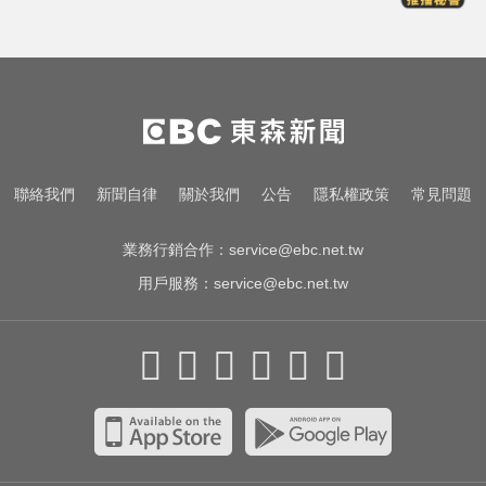
總統：勞工是經濟進步幕後英雄 盼
支持政府政策
涉製毒、跨國販毒！埃及女星被判
死刑
攏係為了晶片！「斷交19年」 哥斯
聯絡我們
新聞自律
關於我們
公告
隱私權政策
常見問題
大黎加連2年來台
業務行銷合作：
service@ebc.net.tw
用戶服務：
service@ebc.net.tw