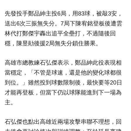
先發投手鄭品紳主投6局，用83球，被敲3安，
送出6次三振無失分。7局下陳宥銘登板後遭雲
林代打鄭傑宇轟出追平全壘打，不過隨後回
穩，陳昱勛後援2局無失分鎖住勝果。
高雄市總教練石弘傑表示，鄭品紳此役表現相
當穩定，「不管是球速，還是他的變化球都很
到位。」雖然投到球數限制後，最快要等20日
才能再登板，但當下仍以球隊能進到下一場為
主。
石弘傑也點出高雄近兩場攻擊串聯不理想，回