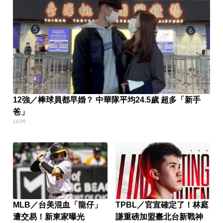
12強／棒球員都早婚？ 中華隊平均24.5歲 超多「新手
爸」
11/26
MLB／台美混血「龍仔」
TPBL／官宣確定了！林庭
遭交易！新東家曝光
謙重磅加盟臺北台新戰神