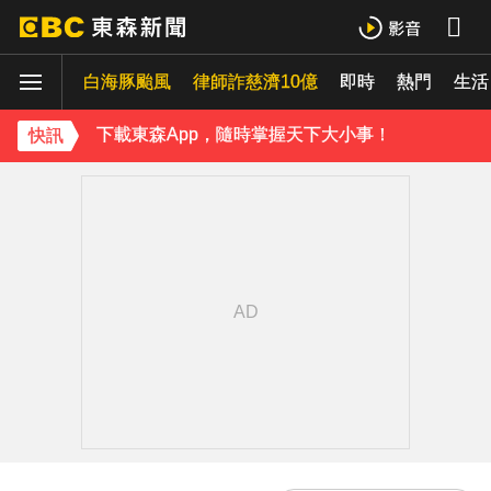
《理財達人秀》X 安聯投信免費講座報名中！搶先卡位 2027
白海豚颱風
下載東森App，隨時掌握天下大小事！
律師詐慈濟10億
即時
熱門
生活
《理財達人秀》X 安聯投信免費講座報名中！搶先卡位 2027
快訊