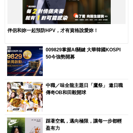
伴侶和妳一起預防HPV，才有資格說愛妳！
PR
009829掌握AI關鍵 大華韓國KOSPI
50今強勢開募
中職／味全龍主題日「鷹祭」 邀日職
傳奇OB和田毅開球
PR
踩著空氣，邁向極限，讓每一步都輕
盈有力