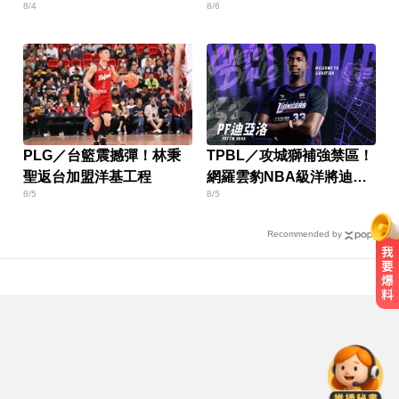
8/4
8/6
PLG／台籃震撼彈！林秉
TPBL／攻城獅補強禁區！
聖返台加盟洋基工程
網羅雲豹NBA級洋將迪亞
8/5
8/5
洛
Recommended by
涉製毒、跨國販毒！埃及女星被判
死刑
攏係為了晶片！「斷交19年」 哥斯
大黎加連2年來台