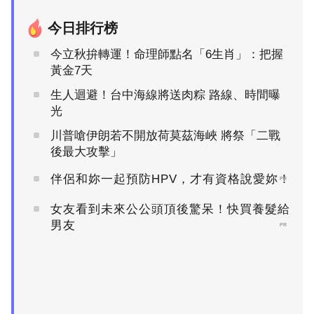
今日排行榜
今立秋拚轉運！命理師點名「6生肖」：把握
黃金7天
生人迴避！台中海線將送肉粽 路線、時間曝
光
川普嗆伊朗若不開放荷莫茲海峽 將祭「二戰
後最大攻擊」
伴侶和妳一起預防HPV，才有資格說愛妳！
PR
女友看到未來公公頭頂後驚呆！快買養髮給
男友
PR