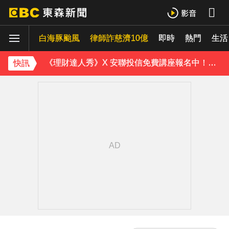
白海豚進逼沖繩鹿兒島 強風豪雨26萬人撤離
資深歌手「小秦漢」張海漢辭世享壽68歲 好友證實噩耗
白海豚颱風
律師詐慈濟10億
即時
熱門
生活
《理財達人秀》X 安聯投信免費講座報名中！搶先卡位 2027
快訊
下載東森App，隨時掌握天下大小事！
明年起0~18歲「每月領5千」 賴清德喊：此時不生待何時