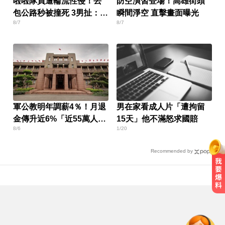
啦啦隊員遭輪流性侵！丟
防空演習登場！高雄街頭
包公路秒被撞死 3男扯：她
瞬間淨空 直擊畫面曝光
8/7
8/7
自願的
軍公教明年調薪4％！月退
男在家看成人片「遭拘留
金傳升近6%「近55萬人受
15天」他不滿怒求國賠
8/6
1/20
惠」
Recommended by
10共機、6共艦擾台！6架次越中線
侵中部西南空域