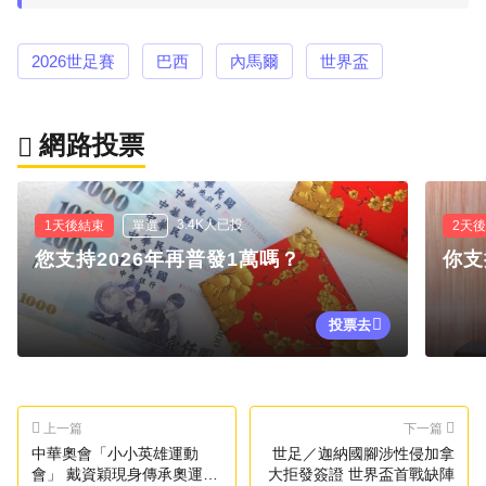
2026世足賽
巴西
內馬爾
世界盃
網路投票
3.4K人已投
1天後結束
單選
2天
您支持2026年再普發1萬嗎？
你支
投票去
上一篇
下一篇
中華奧會「小小英雄運動
世足／迦納國腳涉性侵加拿
會」 戴資穎現身傳承奧運精
大拒發簽證 世界盃首戰缺陣