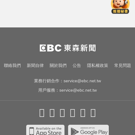
金牌員工轉投李多慧！剪輯師突暴
紅狂接20業配 Joeman 認：我也會
想離職
南部今演習不降速！今早10點手機
狂響 違者最高罰15萬
10共機、6共艦擾台！6架次越中線
侵中部西南空域
金牌員工轉投李多慧！剪輯師突暴
聯絡我們
新聞自律
關於我們
公告
隱私權政策
常見問題
紅狂接20業配 Joeman 認：我也會
想離職
業務行銷合作：
service@ebc.net.tw
用戶服務：
service@ebc.net.tw