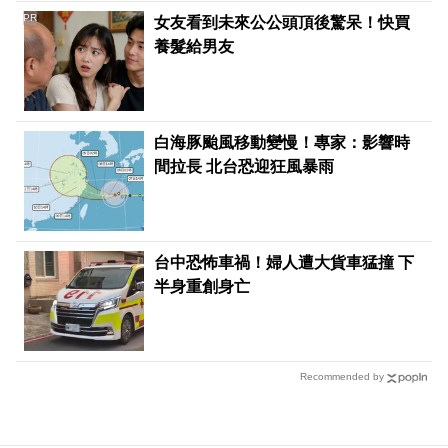
PR
女友看到未來公公頭頂後驚呆！快買
養髮給男友
白海豚颱風移動變慢！專家：影響時
間拉長 北台恐迎狂風暴雨
台中恐怖車禍！婦人遭大貨車猛撞 下
半身重創身亡
Recommended by