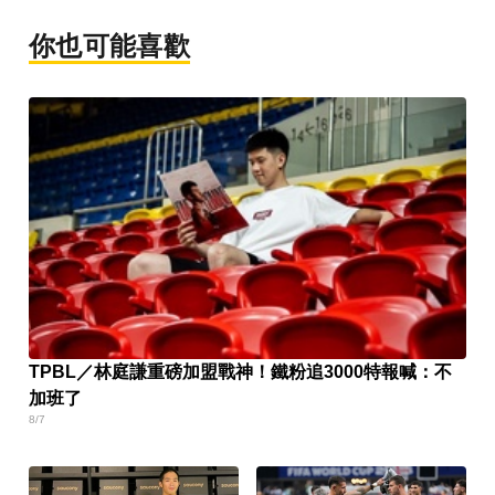
你也可能喜歡
TPBL／林庭謙重磅加盟戰神！鐵粉追3000特報喊：不
加班了
8/7