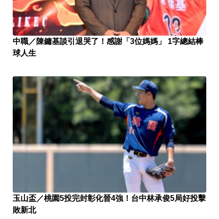
中職／陳鏞基談引退哭了！感謝「3位媽媽」 1字總結棒
球人生
玉山盃／桃園5投完封彰化晉4強！台中林承俊5局好投擊
敗新北