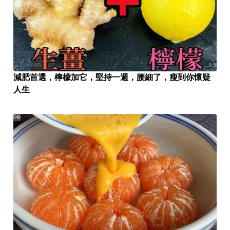
減肥首選，檸檬加它，堅持一週，腰細了，瘦到你懷疑
人生
PR