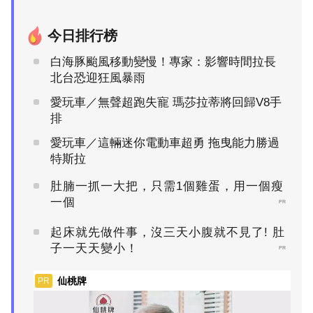
今日排行榜
白海豚颱風移動變慢！專家：影響時間拉長
北台恐迎狂風暴雨
愛玩車／無聲超跑失寵 瑪莎拉蒂將回歸V8手
排
愛玩車／這輛迷你電動車超勇 拖曳能力勝過
特斯拉
肚腩一抓一大把，只需1個雞蛋，用一個瘦
一個
PR
起床就先做件事，沒三天小腹就不見了! 肚
子一天天變小！
PR
仙桃牌
PR