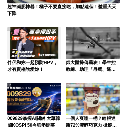
超神減肥神器！橘子不要直接吃，加點這個！體重天天
下降
PR
伴侶和妳一起預防HPV，
師大體操傳霸凌！學生控
才有資格說愛妳！
教練、助理「辱罵、逼
跪」
PR
PR
009829掌握AI關鍵 大華韓
一個人爽嗑一桶？哈根達
國KOSPI 50今強勢開募
斯72%濃醇巧克力 掀脆友