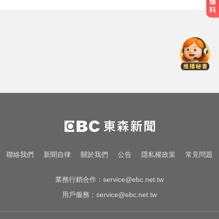
王凱過世還回棚內拍戲？製作人靈
堂喊：你殺青了
緯創股利2度延發史上首例 金管會
說重話：考慮收回股務自辦
明年起0~18歲「每月領5千」 賴清
德喊：此時不生待何時
王凱過世還回棚內拍戲？製作人靈
堂喊：你殺青了
緯創股利2度延發史上首例 金管會
聯絡我們
新聞自律
關於我們
公告
隱私權政策
常見問題
說重話：考慮收回股務自辦
業務行銷合作：
service@ebc.net.tw
用戶服務：
service@ebc.net.tw