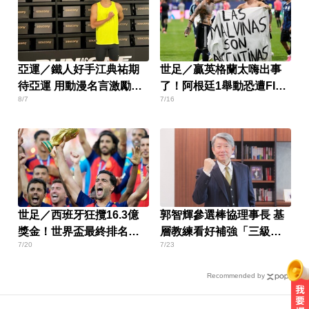
亞運／鐵人好手江典祐期
世足／贏英格蘭太嗨出事
待亞運 用動漫名言激勵自
了！阿根廷1舉動恐遭FIFA
8/7
7/16
己
重罰
世足／西班牙狂攬16.3億
郭智輝參選棒協理事長 基
獎金！世界盃最終排名出
層教練看好補強「三級棒
7/20
7/23
爐
球缺口」
Recommended by