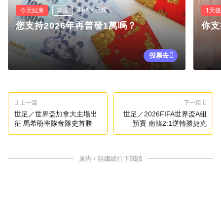
3.6K人已投
今天結束
單選
1天
您支持2026年再普發1萬嗎？
你支
投票去
上一篇
下一篇
世足／世界盃加拿大主場出
世足／2026FIFA世界盃A組
征 馬希盼率隊奪隊史首勝
預賽 南韓2:1逆轉勝捷克
廣告 / 請繼續往下閱讀