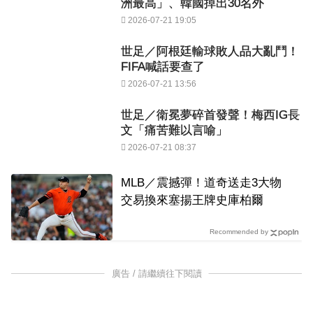
洲最高」、韓國掉出30名外
2026-07-21 19:05
世足／阿根廷輸球敗人品大亂鬥！
FIFA喊話要查了
2026-07-21 13:56
世足／衛冕夢碎首發聲！梅西IG長
文「痛苦難以言喻」
2026-07-21 08:37
MLB／震撼彈！道奇送走3大物
交易換來塞揚王牌史庫柏爾
Recommended by
廣告 / 請繼續往下閱讀