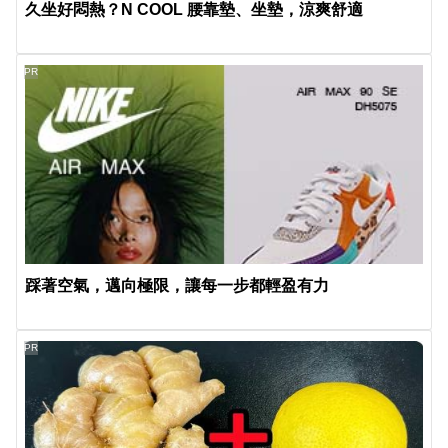
久坐好悶熱？N COOL 腰靠墊、坐墊，涼爽舒適
PR
踩著空氣，邁向極限，讓每一步都輕盈有力
PR