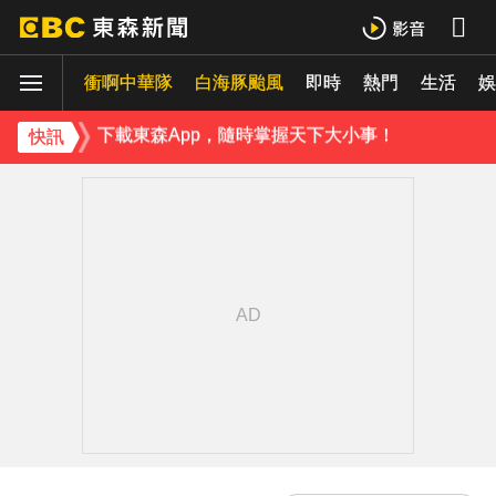
《理財達人秀》X 安聯投信免費講座報名中！搶先卡位 2027
衝啊中華隊
下載東森App，隨時掌握天下大小事！
白海豚颱風
即時
熱門
生活
娛
《理財達人秀》X 安聯投信免費講座報名中！搶先卡位 2027
快訊