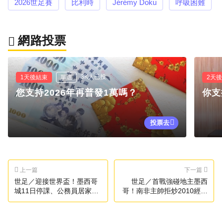
2026世足賽
比利時
Jérémy Doku
呼吸困難
網路投票
3K人已投
1天後結束
單選
2天
您支持2026年再普發1萬嗎？
你支
投票去
上一篇
下一篇
世足／迎接世界盃！墨西哥
世足／首戰強碰地主墨西
城11日停課、公務員居家辦
哥！南非主帥拒炒2010經典
公
冷飯