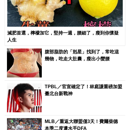
減肥首選，檸檬加它，堅持一週，腰細了，瘦到你懷疑
人生
PR
腹部脂肪的「剋星」找到了，常吃這
幾物，吃走大肚囊，瘦出小蠻腰
TPBL／官宣確定了！林庭謙重磅加盟
臺北台新戰神
MLB／重返大聯盟僅3天！費爾柴德
本季二度遭水手DFA