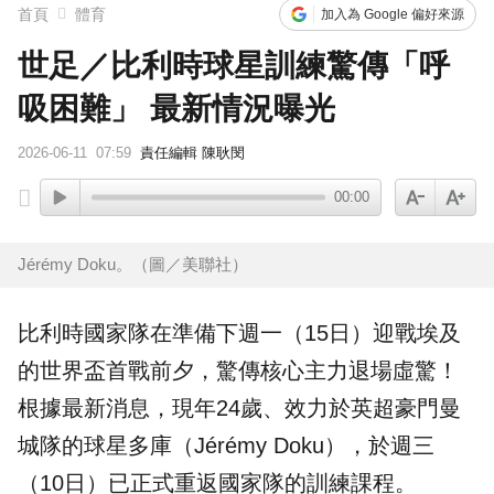
首頁
體育
加入為 Google 偏好來源
世足／比利時球星訓練驚傳「呼
吸困難」 最新情況曝光
2026-06-11
07:59
責任編輯 陳耿閔
00:00
Jérémy Doku。（圖／美聯社）
比利時
國家隊在準備下週一（15日）迎戰埃及
的世界盃首戰前夕，驚傳核心主力退場虛驚！
根據最新消息，現年24歲、效力於英超豪門曼
城隊的球星多庫（
Jérémy Doku
），於週三
（10日）已正式重返國家隊的訓練課程。