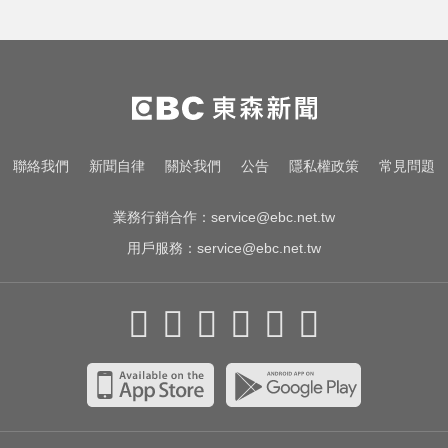
加拿大2飛機空中相撞！ 1人墜池塘
身亡
尼斯湖水怪又現身！遊湖拍到「神
秘生物頭部」官方證實了
醫起看／20歲男私密處驚見「白刺
聯絡我們
新聞自律
關於我們
公告
隱私權政策
常見問題
顆粒」醫揭真相
業務行銷合作：
service@ebc.net.tw
用戶服務：
service@ebc.net.tw