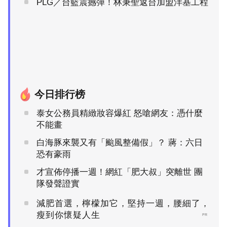
PLG／台籃震撼彈！林秉聖返台加盟洋基工程
今日排行榜
泰女公務員精緻妝容爆紅 怒嗆網友：憑什麼
不能畫
白海豚來襲又有「颱風整備假」？ 蔣：六日
恐有豪雨
才宣佈停播一週！網紅「肥大叔」突離世 團
隊發聲證實
減肥首選，檸檬加它，堅持一週，腰細了，
瘦到你懷疑人生
PR