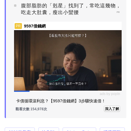
腹部脂肪的「剋星」找到了，常吃這幾物，
吃走大肚囊，瘦出小蠻腰
PR
9597借錢網
PR
ads by popIn
卡債循環滾利息？【9597借錢網】3步驟快速借！
深入了解
觀看次數 154,978次