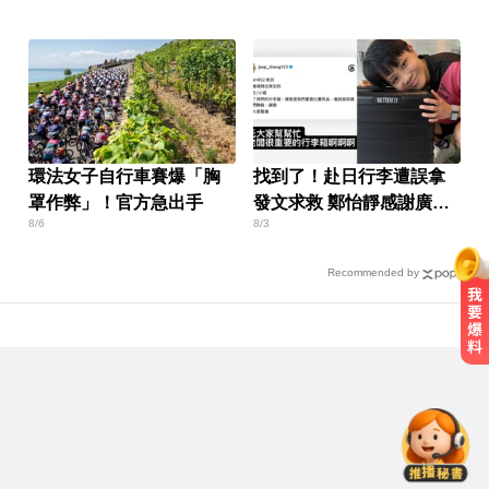
環法女子自行車賽爆「胸
找到了！赴日行李遭誤拿
罩作弊」！官方急出手
發文求救 鄭怡靜感謝廣大
8/6
8/3
脆友：已順利拿回
Recommended by
尼斯湖水怪又現身！遊湖拍到「神
秘生物頭部」官方證實了
醫起看／20歲男私密處驚見「白刺
顆粒」醫揭真相