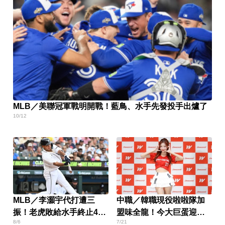
MLB／美聯冠軍戰明開戰！藍鳥、水手先發投手出爐了
10/12
MLB／李灝宇代打遭三
中職／韓職現役啦啦隊加
振！老虎敗給水手終止4連
盟味全龍！今大巨蛋迎初
8/6
7/21
勝
登板