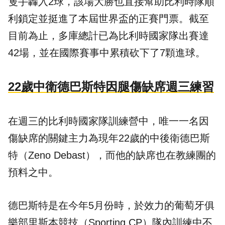
隻手轟入2球，該場大勝也直接幫助比利時隊順
利鎖定並挺進了本屆世界盃的正賽門票。截至
目前為止，多庫總計已為比利時國家隊出賽達
42場，並在國際賽事中累積砍下了7顆進球。
22歲中衛德巴斯特因腿傷缺席週三練習
在週三的比利時國家隊訓練營中，唯一一名因
傷缺席的關鍵主力為現年22歲的中後衛德巴斯
特（Zeno Debast），而他的缺席也在教練團的
預料之中。
德巴斯特是在今年5月份時，於效力的葡萄牙俱
樂部里斯本競技（Sporting CP）隊內訓練中不