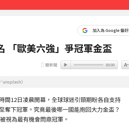
4253美元
37分鐘前
加入為 Google 偏
名 「歐美六強」爭冠軍金盃
聽新聞
00:00
splash）
時間12日凌晨開幕，全球球迷引頸期盼各自支持
至奪下冠軍。究竟最後哪一國能抱回大力金盃？
，被視為最有機會問鼎冠軍。