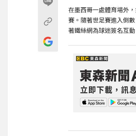
在墨西哥一處體育場外，
賽。隨著世足賽進入倒數
著鐵絲網為球迷簽名互動