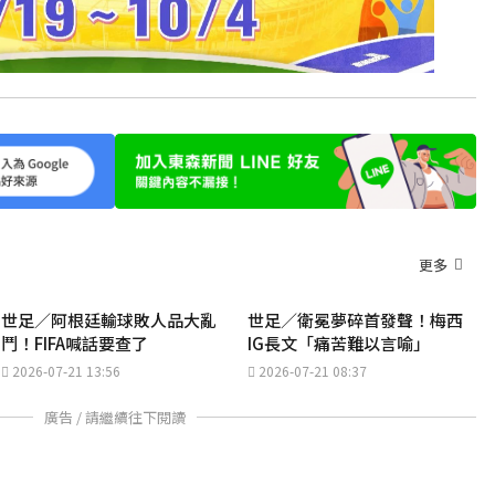
更多
世足／阿根廷輸球敗人品大亂
世足／衛冕夢碎首發聲！梅西
鬥！FIFA喊話要查了
IG長文「痛苦難以言喻」
2026-07-21 13:56
2026-07-21 08:37
廣告 / 請繼續往下閱讀