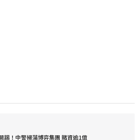
開踢！中警掃蕩博弈集團 賭資逾1億