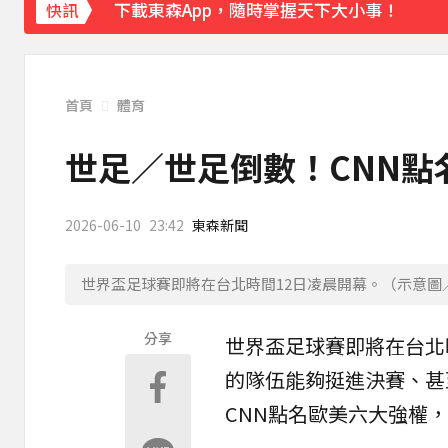
下載東森App，隨時掌握天下大小事！
快訊
創2月以來最大單日漲幅！黃金暴漲4.4%突破
首頁
體育
世足／世足倒數！CNN點
2026-06-10
23:42
東森新聞
世界盃足球賽即將在台北時間12日凌晨開幕。（示意圖／un
分享
世界盃
足球
賽即將在台北
的隊伍能夠挺進
決賽
、甚
CNN點名歐美六大強權