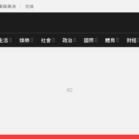
東森美洲
简体
生活
娛樂
社會
政治
國際
體育
財經
4253美元
37分鐘前
先卡位 2027
明