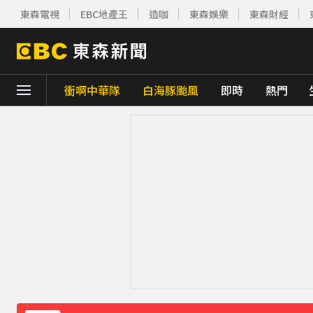
東森電視
EBC地產王
造咖
東森娛樂
東森財經
衝啊中華隊
白海豚颱風
即時
熱門
下載東森App，隨時掌握天下大小事！
創2月以來最大單日漲幅！黃金暴漲4.4%突破
《理財達人秀》X 安聯投信免費講座報名中！搶
周杰倫遭影射有私生子 杰威爾怒發132字聲