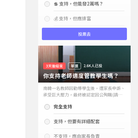
💲 支持，但能發2萬嗎？
💰 支持，但應排富
投票去
2.6K人已投
3天後結束
單選
你支持老師適度管教學生嗎？
南韓一名教師因勸導學生後，遭家長申訴、
承受巨大壓力，最終被認定因公殉職(請見
下列新聞)，引發外界關注教師教權。請問
完全支持
你支持老師適度管教學生嗎？
支持，但要有詳細配套
不支持，應由家長負責