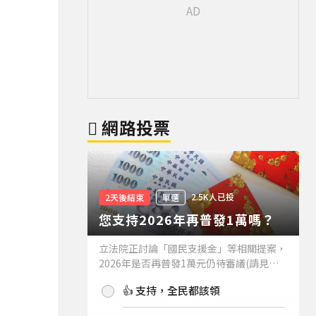
網路投票
2.5K人已投
2天後結束
單選
您支持2026年再普發1萬嗎？
立法院正討論「國民支援金」等相關提案，
2026年是否再普發1萬元仍待審議(請見下
方新聞)。如果2026年再普發1萬元，你支
👍 支持，全民都該領
持嗎？