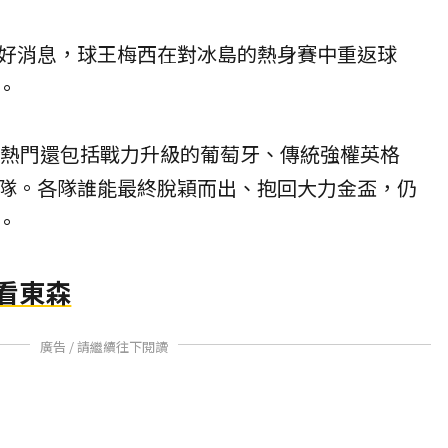
好消息，球王梅西在對冰島的熱身賽中重返球
。
冠熱門還包括戰力升級的葡萄牙、傳統強權英格
隊。各隊誰能最終脫穎而出、抱回大力金盃，仍
。
賽看東森
廣告 / 請繼續往下閱讀