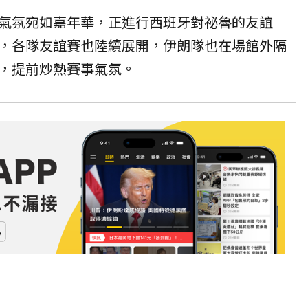
氣氛宛如嘉年華，正進行
西班牙
對祕魯的友誼
，各隊友誼賽也陸續展開，伊朗隊也在場館外隔
，提前炒熱賽事氣氛。