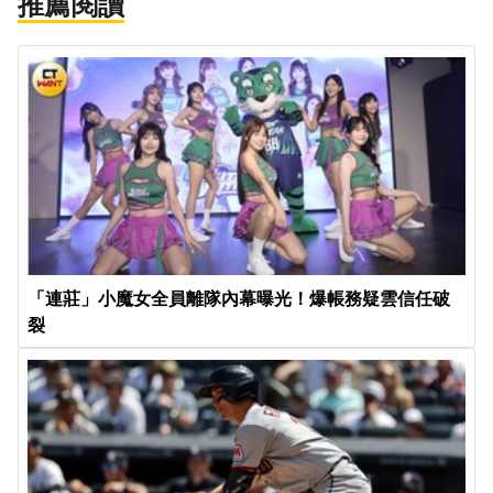
推薦閱讀
「連莊」小魔女全員離隊內幕曝光！爆帳務疑雲信任破
裂