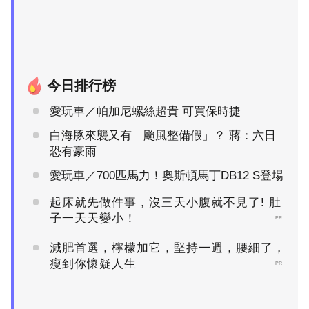
今日排行榜
愛玩車／帕加尼螺絲超貴 可買保時捷
白海豚來襲又有「颱風整備假」？ 蔣：六日
恐有豪雨
愛玩車／700匹馬力！奧斯頓馬丁DB12 S登場
起床就先做件事，沒三天小腹就不見了! 肚
子一天天變小！
PR
減肥首選，檸檬加它，堅持一週，腰細了，
瘦到你懷疑人生
PR