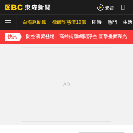
慈濟採購BNT遭詐10億 基金會：將全力配合調查
白海豚颱風
防空演習登場！高雄街頭瞬間淨空 直擊畫面曝光
律師詐慈濟10億
即時
熱門
生活
緯創股利2度延發史上首例 金管會說重話：考慮收回股務自辦
快訊
《理財達人秀》X 安聯投信免費講座報名中！搶先卡位 2027
下載東森App，隨時掌握天下大小事！
7千元外套竟用100%豬皮 內行揭真相：其實很常見