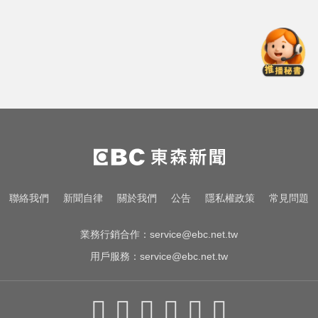
慈濟10億
三商壽9/1股票下市！12/1正式更名
「玉山人壽」
颱風假怎麼放？停班課標準、宣布
時間一次看
律師勾掮客誆「可買BNT疫苗」 詐
慈濟10億
三商壽9/1股票下市！12/1正式更名
聯絡我們
新聞自律
關於我們
公告
隱私權政策
常見問題
「玉山人壽」
業務行銷合作：
service@ebc.net.tw
用戶服務：
service@ebc.net.tw