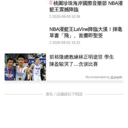
桃園珍珠海岸國際音樂節 NBA灌
籃王震撼降臨
2026-08-03 10:36
NBA灌籃王LaVine降臨大溪！揮毫
草書「飛」、首擲即聖筊
2026-08-02 16:15
前裕隆總教練林正明逝世 學生
陳盈駿哭了…含淚比賽
Recommended by
廣告 / 請繼續往下閱讀