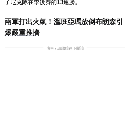
了尼克隊在季後賽的13連勝。
兩軍打出火氣！溫班亞瑪放倒布朗森引
爆嚴重推擠
廣告 / 請繼續往下閱讀