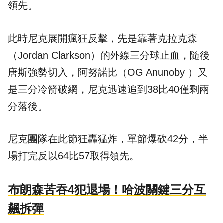
領先。
此時尼克展開瘋狂反擊，先是靠著克拉克森
（Jordan Clarkson）的外線三分球止血，隨後
唐斯強勢切入，阿努諾比（OG Anunoby ）又
是三分冷箭破網，尼克迅速追到38比40僅剩兩
分落後。
尼克團隊在此節狂轟猛炸，單節爆砍42分，半
場打完反以64比57取得領先。
布朗森苦吞4犯退場！哈波關鍵三分互
飆拆彈