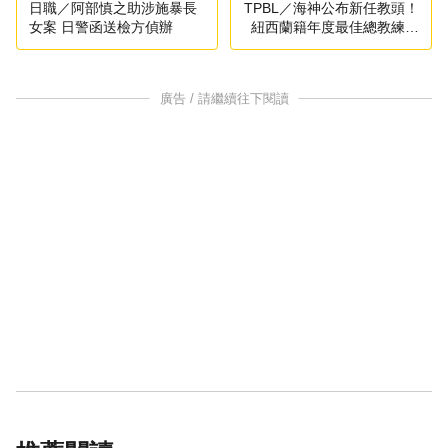
日職／阿部慎之助涉施暴長
TPBL／海神公布新任教頭！
女案 日警函送檢方偵辦
紐西蘭籍年度最佳總教練出
線
廣告 / 請繼續往下閱讀