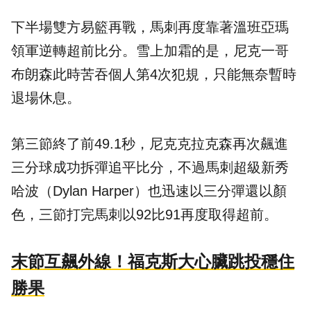
下半場雙方易籃再戰，馬刺再度靠著溫班亞瑪
領軍逆轉超前比分。雪上加霜的是，尼克一哥
布朗森此時苦吞個人第4次犯規，只能無奈暫時
退場休息。
第三節終了前49.1秒，尼克克拉克森再次飆進
三分球成功拆彈追平比分，不過馬刺超級新秀
哈波（Dylan Harper）也迅速以三分彈還以顏
色，三節打完馬刺以92比91再度取得超前。
末節互飆外線！福克斯大心臟跳投穩住
勝果