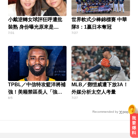
小戴逆轉女球評狂呼遭批
世界軟式少棒錦標賽 中華
裝熟 身份曝光原來是....
隊8：1贏日本奪冠
7/31
7/27
TPBL／中信特攻籃洋將補
MLB／鄧愷威遭下放3A！
強！美籍禁區長人「強
外媒分析太空人考量
8/5
7/27
斯」加盟
Recommended by
律師勾掮客誆「可買BNT疫苗」 詐