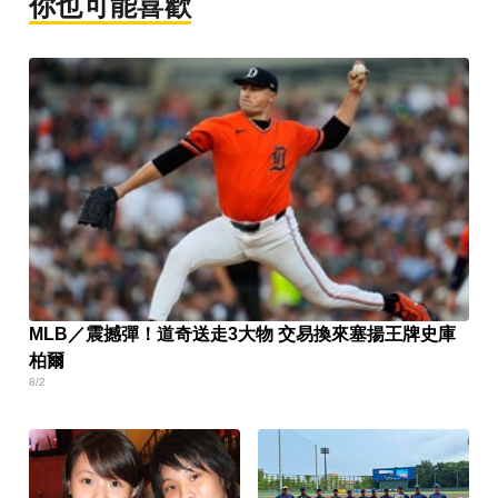
你也可能喜歡
MLB／震撼彈！道奇送走3大物 交易換來塞揚王牌史庫
柏爾
8/2