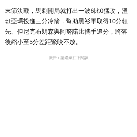
末節決戰，馬刺開局就打出一波6比0猛攻，溫
班亞瑪投進三分冷箭，幫助黑衫軍取得10分領
先。但尼克布朗森與阿努諾比攜手追分，將落
後縮小至5分差距緊咬不放。
廣告 / 請繼續往下閱讀