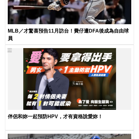
MLB／才驚喜預告11月訪台！費仔遭DFA後成為自由球
員
PR
伴侶和妳一起預防HPV，才有資格說愛妳！