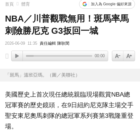
首頁
體育
加入為 Google 偏好來源
NBA／川普觀戰無用！斑馬率馬
刺險勝尼克 G3扳回一城
2026-06-09
11:35
責任編輯 陳耿閔
00:00
「斑馬」溫班亞瑪。（圖／美聯社）
美國歷史上首次現任總統親臨現場觀賞
NBA
總
冠軍賽
的歷史鏡頭，在9日紐約
尼克
隊主場交手
聖安東尼奧
馬刺
隊的總冠軍系列賽第3戰隆重登
場。