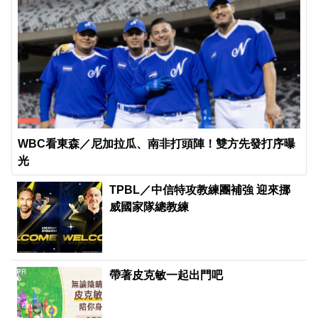
WBC看東森／尼加拉瓜、南非打頭陣！雙方先發打序曝
光
TPBL／中信特攻教練團補強 迎來挪
威國家隊總教練
PR
帶著皮克敏一起出門吧