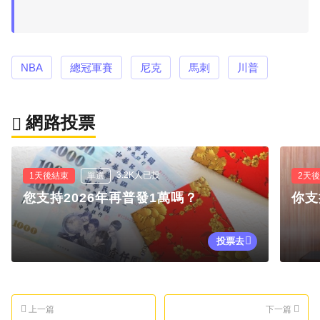
NBA
總冠軍賽
尼克
馬刺
川普
網路投票
3.2K人已投
1天後結束
單選
2天
您支持2026年再普發1萬嗎？
你支
投票去
上一篇
下一篇