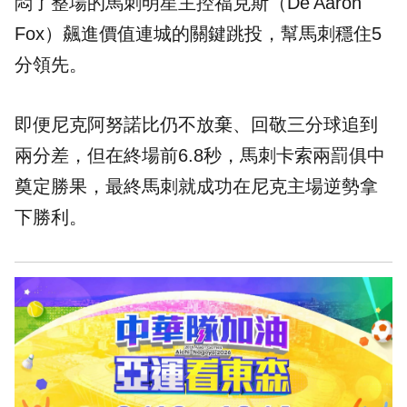
悶了整場的馬刺明星主控福克斯（De'Aaron
Fox）飆進價值連城的關鍵跳投，幫馬刺穩住5
分領先。
即便尼克阿努諾比仍不放棄、回敬三分球追到
兩分差，但在終場前6.8秒，馬刺卡索兩罰俱中
奠定勝果，最終馬刺就成功在尼克主場逆勢拿
下勝利。