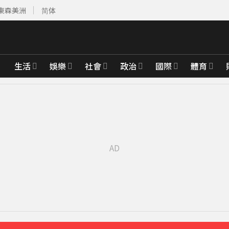
東森美洲
简体
生活
娛樂
社會
政治
國際
體育
先卡位 2027