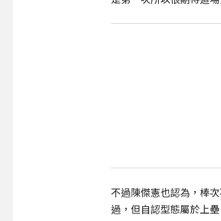
不過陳傑憲也認為，棒次
過，但自認型態屬於上壘