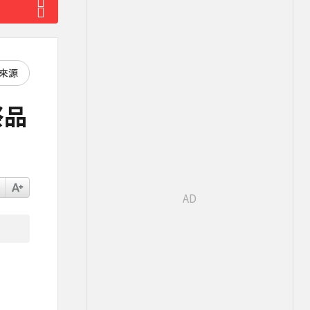
好來源
祭品