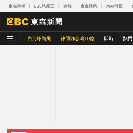
東森電視
EBC地產王
造咖
東森娛樂
東森財經
白海豚颱風
律師詐慈濟10億
即時
熱門
下載東森App，隨時掌握天下大小事！
《理財達人秀》X 安聯投信免費講座報名中！搶