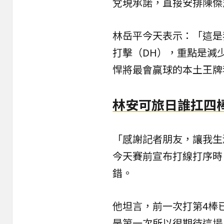
兌現承諾，直接安排陳傑
林岳平今天表示：「這是
打擊（DH），重點是減
悍將最會贏球的本土王牌
林安可旅日誰扛四
「感謝記者朋友，讓我生
今天賽前宣布打線打序時
錯。
他坦言，前一次打第4棒
是第一次所以很期待這場