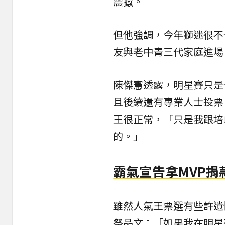
震撼。
但他強調，今年獅迷很不
友與老中青三代家庭進場
陳傑憲透露，明星賽只是
且後續還有專業人士投票
王很正常，「只是我跟培
的。」
霸氣宣告拿MVP捐
雖然人氣王票選有些許遺
祭品文：「如果我在明星