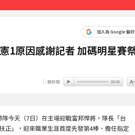
先卡位 2027
加入為 Google 偏
憲1原因感謝記者 加碼明星賽
聽新聞
00:00
En獅隊今天（7日）在主場迎戰富邦悍將，隊長「台
扶正」，迎來職業生涯首度先發第4棒、擔任指定