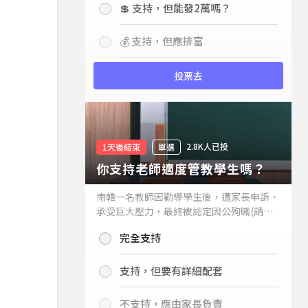
💲 支持，但能發2萬嗎？
💰 支持，但應排富
投票去
2.8K人已投
1天後結束
單選
你支持老師適度管教學生嗎？
南韓一名教師因勸導學生後，遭家長申訴、
承受巨大壓力，最終被認定因公殉職(請見
下列新聞)，引發外界關注教師教權。請問
完全支持
你支持老師適度管教學生嗎？
支持，但要有詳細配套
不支持，應由家長負責