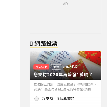
網路投票
3.6K人已投
今天結束
單選
您支持2026年再普發1萬嗎？
立法院正討論「國民支援金」等相關提案，
2026年是否再普發1萬元仍待審議(請見下
方新聞)。如果2026年再普發1萬元，你支
👍 支持，全民都該領
持嗎？