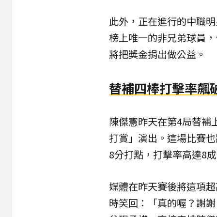
此外，正在進行的中職
明
榜上唯一的非兄弟球員，
將把獎金捐出做公益。
替補四棒打擊率飆
陳傑憲昨天在第4局替補
打賞」演出。這場比賽也
8分打點，打擊率高達8
媒體在昨天賽後將這項超
時笑回：「真的喔？謝謝