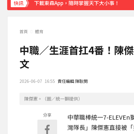
下載東森App，隨時掌握天下大小事！
快訊
《理財達人秀》X 安聯投信免費講座報名中！搶
首頁
體育
中職／生涯首扛4番！陳傑
文
2026-06-07
16:55
責任編輯 陳耿閔
陳傑憲。（圖／統一獅提供）
分享
中華職棒
統一7-ELEV
灣隊長」
陳傑憲
直接被「