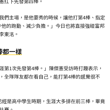
憲扛下先發第四棒。
我們主場，是他要秀的時候，讓他打第4棒、指定
少他的跑動、減少負擔。」今日也將直接強碰富邦
李東洺。
棒都一樣
涯第1次先發第4棒。」陳傑憲受訪時打趣表示，
，全隊隊友都在看自己，能打第4棒的感覺很不
已經是高中學生時期，生涯大多排在前三棒，畢竟
比賽。