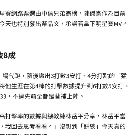
星賽
網路票選由中信兄弟霸榜，陳傑憲作為目前
今天也特別發出祭品文，承諾若拿下明星賽MVP
破8成
上場代跑，隨後繳出3打數3安打、4分打點的「猛
將他生涯在第4棒的打擊數據提升到6打數5安打、
成33，不過先前全都是替補上陣。
高打擊率的數據與總教練林岳平分享，林岳平當
，我回去思考看看。」沒想到「餅總」今天真的