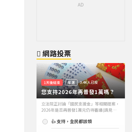
網路投票
3.4K人已投
1天後結束
單選
您支持2026年再普發1萬嗎？
立法院正討論「國民支援金」等相關提案，
2026年是否再普發1萬元仍待審議(請見下
方新聞)。如果2026年再普發1萬元，你支
👍 支持，全民都該領
持嗎？