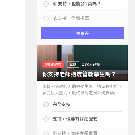
💲 支持，但能發2萬嗎？
💰 支持，但應排富
投票去
2.8K人已投
2天後結束
單選
你支持老師適度管教學生嗎？
南韓一名教師因勸導學生後，遭家長申訴、
承受巨大壓力，最終被認定因公殉職(請見
下列新聞)，引發外界關注教師教權。請問
完全支持
你支持老師適度管教學生嗎？
支持，但要有詳細配套
不支持，應由家長負責