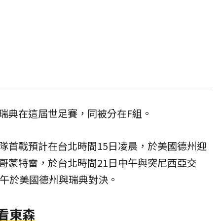
瑞典在這屆世足賽，同被分在F組。
隊首戰預計在台北時間15日凌晨，於美國德州迎
哥蒙特雷，於台北時間21日中午與突尼西亞交
上午於美國德州與瑞典對決。
賽看東森