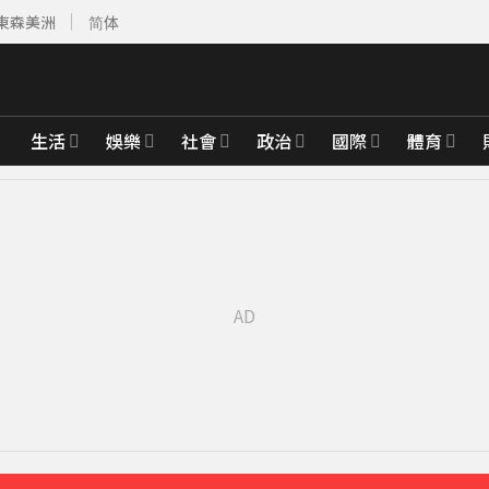
東森美洲
简体
生活
娛樂
社會
政治
國際
體育
達59％
22分鐘前
「打斷成兩截」
35分鐘前
先卡位 2027