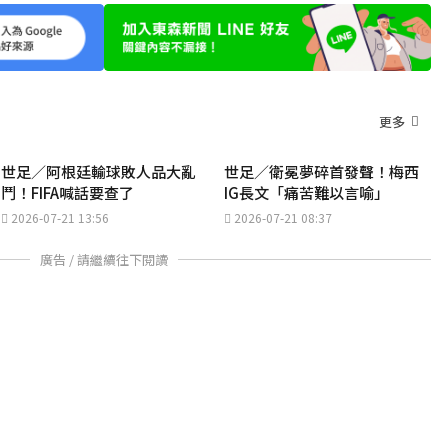
更多
世足／阿根廷輸球敗人品大亂
世足／衛冕夢碎首發聲！梅西
鬥！FIFA喊話要查了
IG長文「痛苦難以言喻」
2026-07-21 13:56
2026-07-21 08:37
廣告 / 請繼續往下閱讀