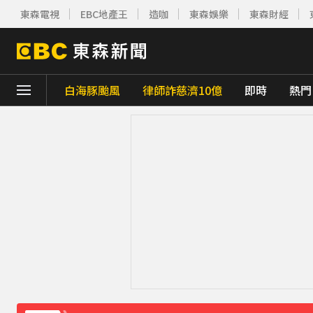
東森電視
EBC地產王
造咖
東森娛樂
東森財經
白海豚颱風
律師詐慈濟10億
即時
熱門
下載東森App，隨時掌握天下大小事！
「白海豚」逼近！最新暴風圈侵襲率曝 一縣市
疑不堪碎念！桃園老翁殺85歲妻 金屬拐杖
《理財達人秀》X 安聯投信免費講座報名中！搶
下載東森App，隨時掌握天下大小事！