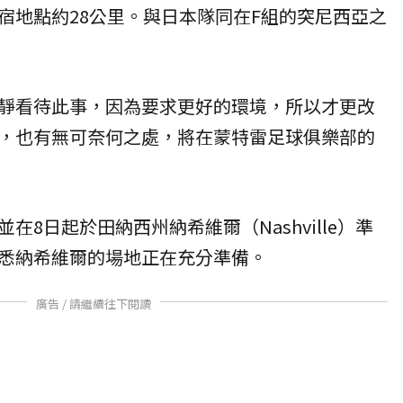
宿地點約28公里。與日本隊同在F組的突尼西亞之
靜看待此事，因為要求更好的環境，所以才更改
，也有無可奈何之處，將在蒙特雷足球俱樂部的
在8日起於田納西州納希維爾（Nashville）準
悉納希維爾的場地正在充分準備。
廣告 / 請繼續往下閱讀