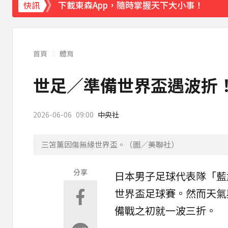
快訊
「白海豚」逼近！最新暴風圈侵襲率曝 一縣市
首頁
體育
世足／準備世界盃遇波折
2026-06-06
09:00
中央社
三笘薰因傷無緣世界盃。（圖／美聯社）
分享
日本
男子足球代表隊「藍
世界盃
足球賽。然而天氣
備戰之初就一波三折。