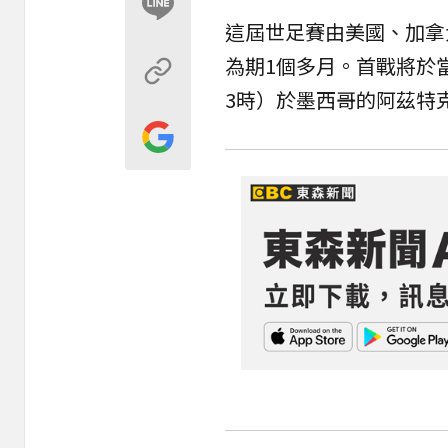
這屆世足賽由美國、加拿大
為期1個多月。首戰將於當
3時）於墨西哥的阿茲特克體育