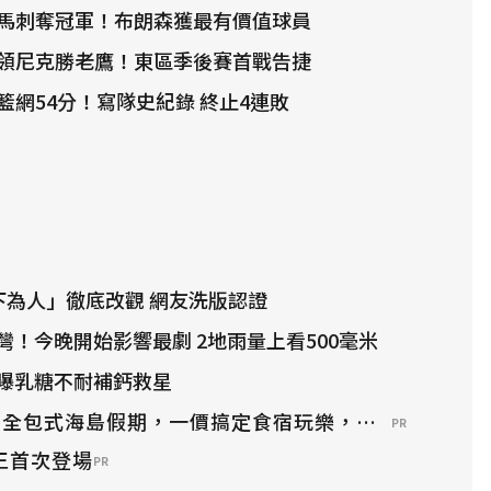
擒馬刺奪冠軍！布朗森獲最有價值球員
帶領尼克勝老鷹！東區季後賽首戰告捷
籃網54分！寫隊史紀錄 終止4連敗
下為人」徹底改觀 網友洗版認證
灣！今晚開始影響最劇 2地雨量上看500毫米
曝乳糖不耐補鈣救星
？全包式海島假期，一價搞定食宿玩樂，省錢更省心！
PR
龍王首次登場
PR