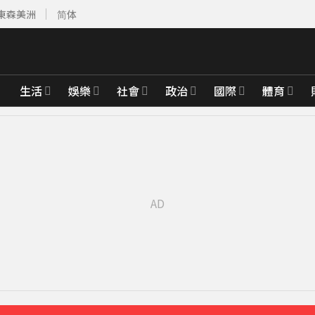
東森美洲
简体
生活
娛樂
社會
政治
國際
體育
先卡位 2027