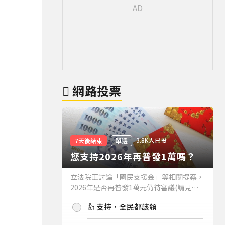
網路投票
3.8K人已投
7天後結束
單選
您支持2026年再普發1萬嗎？
立法院正討論「國民支援金」等相關提案，
2026年是否再普發1萬元仍待審議(請見下
方新聞)。如果2026年再普發1萬元，你支
👍 支持，全民都該領
持嗎？