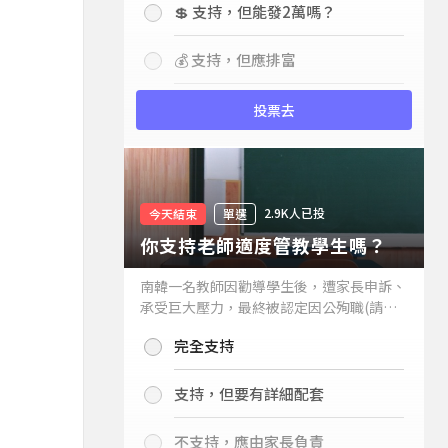
💲 支持，但能發2萬嗎？
💰 支持，但應排富
投票去
2.9K人已投
今天結束
單選
你支持老師適度管教學生嗎？
南韓一名教師因勸導學生後，遭家長申訴、
承受巨大壓力，最終被認定因公殉職(請見
下列新聞)，引發外界關注教師教權。請問
完全支持
你支持老師適度管教學生嗎？
支持，但要有詳細配套
不支持，應由家長負責