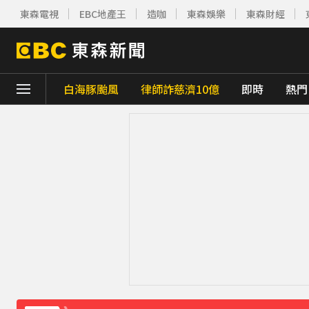
東森電視
EBC地產王
造咖
東森娛樂
東森財經
白海豚颱風
律師詐慈濟10億
即時
熱門
下載東森App，隨時掌握天下大小事！
《理財達人秀》X 安聯投信免費講座報名中！搶