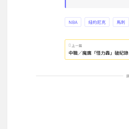
NBA
紐約尼克
馬刺
上一篇
中職／魔鷹「怪力轟」破紀錄
2大勝富邦