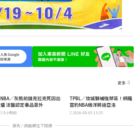
更多
NBA／灰熊前鋒克拉克死因出
TPBL／攻城獅補強禁區！網羅
爐 法醫認定毒品意外
雲豹NBA級洋將迪亞洛
8小時前
2026-08-05 13:25
廣告 / 請繼續往下閱讀