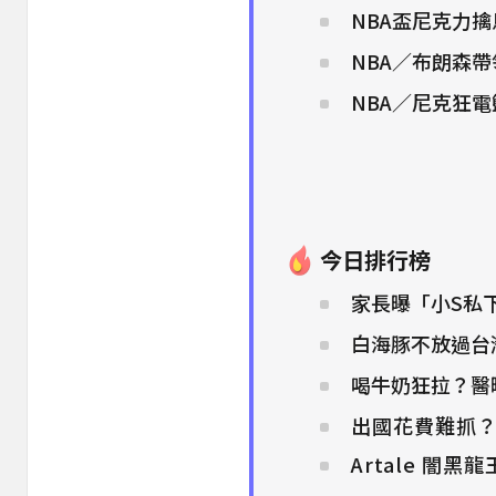
NBA盃尼克力
NBA／布朗森
NBA／尼克狂電
今日排行榜
家長曝「小S私
白海豚不放過台
喝牛奶狂拉？醫
出國花費難抓
Artale 闇黑