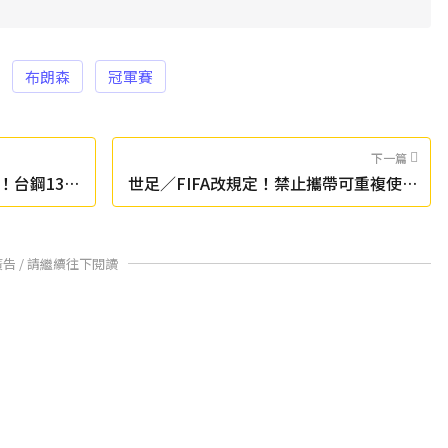
布朗森
冠軍賽
下一篇
！台鋼13：
世足／FIFA改規定！禁止攜帶可重複使用
水瓶進賽場
廣告 / 請繼續往下閱讀