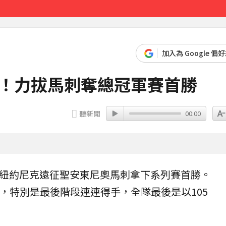
先卡位 2027
加入為 Google 偏
0分！力拔馬刺奪總冠軍賽首勝
聽新聞
00:00
紐約尼克
遠征聖安東尼奧
馬刺
拿下系列賽首勝。
分，特別是最後階段連連得手，全隊最後是以105