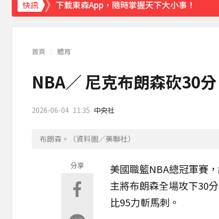
下載東森App，隨時掌握天下大小事！
快訊
《理財達人秀》X 安聯投信免費講座報名中！搶
首頁
體育
NBA／ 尼克布朗森砍3
2026-06-04
11:35
中央社
布朗森。（資料圖／美聯社）
分享
美國職籃
NBA
總
冠軍賽
，
主將
布朗森
全場攻下30
比95力斬馬刺。