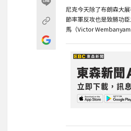
尼克今天除了布朗森大展神威，
節率軍反攻也是致勝功臣
馬（Victor Wembany