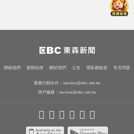
10共機、6共艦擾台！6架次越中線
侵中部西南空域
才宣佈停播一週！網紅「肥大叔」
突離世 團隊發聲證實
喉嚨痛別輕忽！醫揭口咽癌4警訊
不菸不酒也可能中招
10共機、6共艦擾台！6架次越中線
聯絡我們
新聞自律
關於我們
公告
隱私權政策
常見問題
侵中部西南空域
業務行銷合作：
service@ebc.net.tw
用戶服務：
service@ebc.net.tw