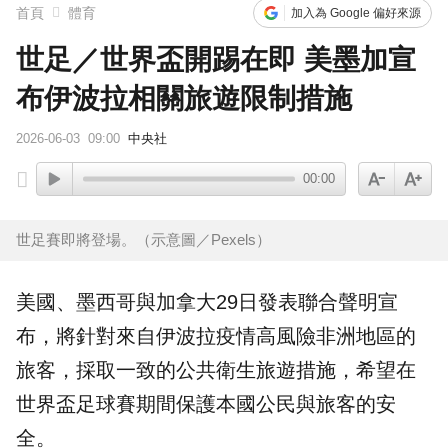
首頁
體育
加入為 Google 偏好來源
世足／世界盃開踢在即 美墨加宣
布伊波拉相關旅遊限制措施
2026-06-03
09:00
中央社
00:00
世足賽即將登場。（示意圖／Pexels）
美國、
墨西哥
與加拿大29日發表聯合聲明宣
布，將針對來自
伊波拉
疫情
高風險
非洲
地區的
旅客，採取一致的公共衛生旅遊措施，希望在
世界盃足球賽期間保護本國公民與旅客的安
全。