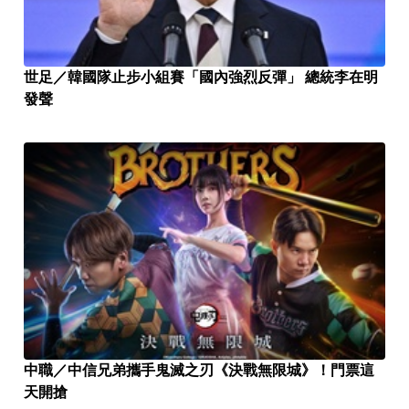
世足／韓國隊止步小組賽「國內強烈反彈」 總統李在明
發聲
中職／中信兄弟攜手鬼滅之刃《決戰無限城》！門票這
天開搶