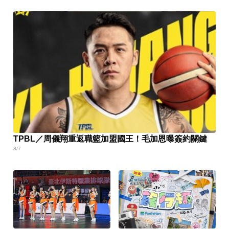
TPBL／周儀翔重返職籃加盟國王！毛加恩曝簽約關鍵
8/7