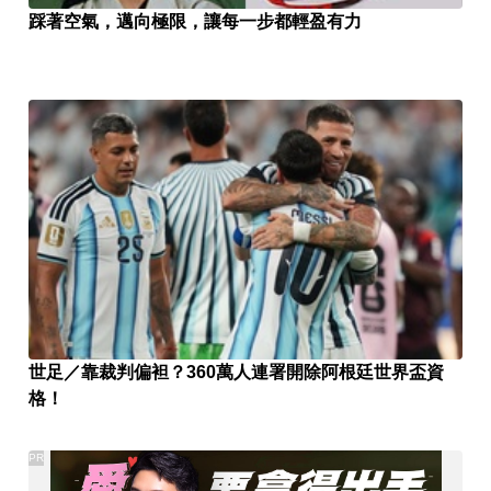
踩著空氣，邁向極限，讓每一步都輕盈有力
世足／靠裁判偏袒？360萬人連署開除阿根廷世界盃資
格！
PR