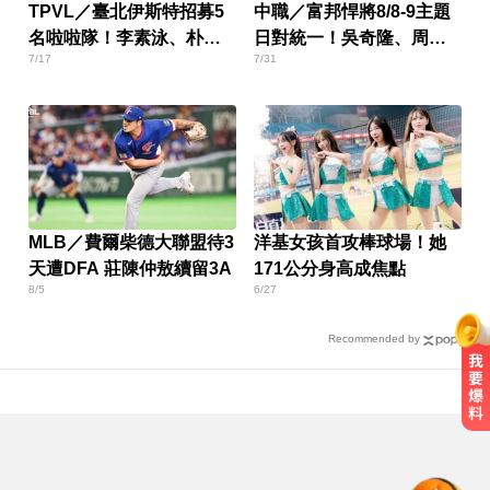
TPVL／臺北伊斯特招募5
中職／富邦悍將8/8-9主題
名啦啦隊！李素泳、朴恩
日對統一！吳奇隆、周天
7/17
7/31
惠領軍培訓
成接力開球
MLB／費爾柴德大聯盟待3
洋基女孩首攻棒球場！她
天遭DFA 莊陳仲敖續留3A
171公分身高成焦點
8/5
6/27
Recommended by
喉嚨痛別輕忽！醫揭口咽癌4警訊
不菸不酒也可能中招