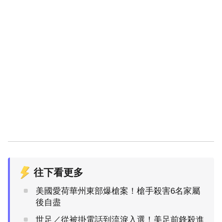
往下看更多
美國愛荷華州東部爆槍案！槍手殺害6名家屬
後自盡
世足／從被掛電話到流淚入選！美足前鋒殺進