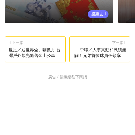
投票去
上一篇
下一篇
世足／迎世界盃、驕傲月 台
中職／人事異動和戰績無
灣戶外觀光隨舊金山公車趴
關！兄弟首位球員任領隊 彭
趴走
政閔曝心聲
廣告 / 請繼續往下閱讀