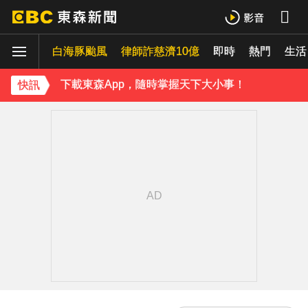
資深歌手「小秦漢」張海漢辭世享壽68歲 好友證實噩耗
《理財達人秀》X 安聯投信免費講座報名中！搶先卡位 2027
白海豚颱風
律師詐慈濟10億
即時
熱門
生活
下載東森App，隨時掌握天下大小事！
快訊
內政部向憲法法庭遞狀 聲請解散統促黨