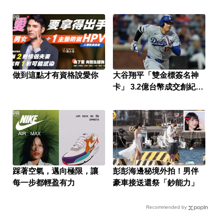
PR
做到這點才有資格說愛你
大谷翔平「雙金標簽名神
卡」 3.2億台幣成交創紀
錄！
PR
踩著空氣，邁向極限，讓
彭彭海邊秘境外拍！男伴
每一步都輕盈有力
豪車接送還祭「鈔能力」
Recommended by