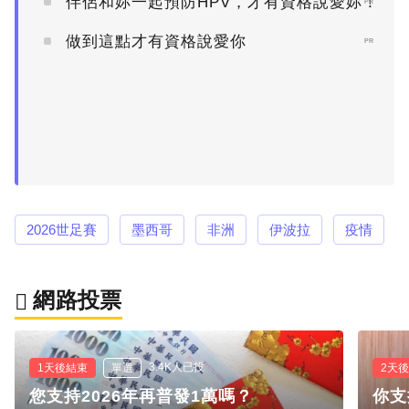
伴侶和妳一起預防HPV，才有資格說愛妳！
PR
做到這點才有資格說愛你
PR
2026世足賽
墨西哥
非洲
伊波拉
疫情
網路投票
3.4K人已投
1天後結束
單選
2天
您支持2026年再普發1萬嗎？
你支