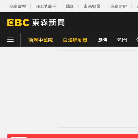
東森電視
EBC地產王
造咖
東森娛樂
東森財經
衝啊中華隊
白海豚颱風
即時
熱門
下載東森App，隨時掌握天下大小事！
川普簽署行政命令！限縮出生公民權並禁生
別驚慌！今14:30分發「演習預告」訊息 下
白海豚外圍雲系發威！7縣市大雨特報 警戒