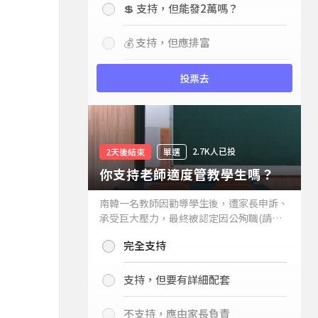
💲 支持，但能發2萬嗎？
💰 支持，但應排富
投票去
2.7K人已投
2天後結束
單選
你支持老師適度管教學生嗎？
南韓一名教師因勸導學生後，遭家長申訴、
承受巨大壓力，最終被認定因公殉職(請見
下列新聞)，引發外界關注教師教權。請問
完全支持
你支持老師適度管教學生嗎？
支持，但要有詳細配套
不支持，應由家長負責