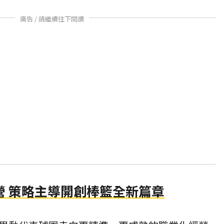
廣告 / 請繼續往下閱讀
營 策略主導開創棒籃全新篇章