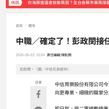
白海豚進逼會放颱風假？全台各縣市暴風侵
快訊
《理財達人秀》X 安聯投信免費講座報名中！搶
下載東森App，隨時掌握天下大小事！
首頁
體育
川普簽署行政命令！限縮出生公民權並禁生
中職／確定了！彭政閔接
2026-06-02
15:04
責任編輯 陳耿閔
彭政閔。（圖／中信兄弟提供）
分享
中信育樂股份有限公司今
向更專業、細緻的職掌分
即日起，原二軍總教練兼