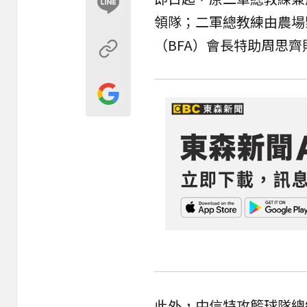
領隊
；二軍總教練由農場
（BFA）會長特助
周思齊
此外，中信特攻籃球隊總