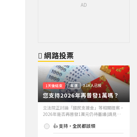
網路投票
3.1K人已投
1天後結束
單選
您支持2026年再普發1萬嗎？
立法院正討論「國民支援金」等相關提案，
2026年是否再普發1萬元仍待審議(請見下
方新聞)。如果2026年再普發1萬元，你支
👍 支持，全民都該領
持嗎？