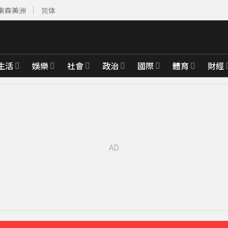
東森美洲
简体
生活
娛樂
社會
政治
國際
體育
財經
育旅遊
2分鐘前
週正式登場
14分鐘前
範圍一次看
21分鐘前