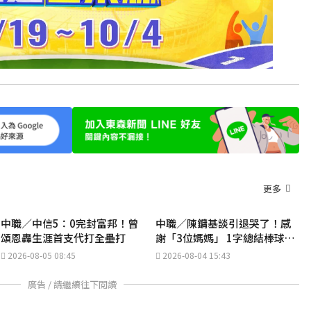
更多
中職／中信5：0完封富邦！曾
中職／陳鏞基談引退哭了！感
頌恩轟生涯首支代打全壘打
謝「3位媽媽」 1字總結棒球人
生
2026-08-05 08:45
2026-08-04 15:43
廣告 / 請繼續往下閱讀