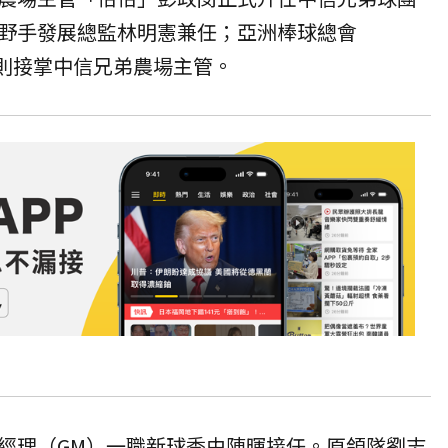
野手發展總監林明憲兼任；亞洲棒球總會
則接掌中信兄弟農場主管。
經理（GM）一職新球季由陳暉接任。原領隊劉志