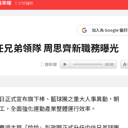
襲率曝
27分鐘前
先卡位 2027
加入為 Google 偏
育旅遊
任兄弟領隊 周思齊新職務曝光
2分鐘前
聽新聞
00:00
日正式宣布旗下棒、籃球團之重大人事異動，朝
工，全面強化運動產業整體運行效率。
農場主管「恰恰」
彭政閔
正式升任
中信兄弟
球團