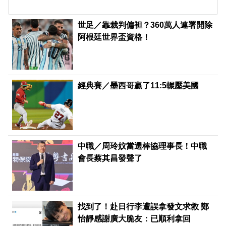
世足／靠裁判偏袒？360萬人連署開除
阿根廷世界盃資格！
經典賽／墨西哥贏了11:5輾壓美國
中職／周玲妏當選棒協理事長！中職
會長蔡其昌發聲了
找到了！赴日行李遭誤拿發文求救 鄭
怡靜感謝廣大脆友：已順利拿回