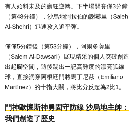
有人始料未及的瘋狂逆轉。下半場開賽僅3分鐘
（第48分鐘），沙烏地阿拉伯的謝赫里（Saleh
Al-Shehri）迅速攻入追平彈。
僅僅5分鐘後（第53分鐘），阿爾多薩里
（Salem Al-Dawsari）展現精采的個人突破創造
出起腳空間，隨後踢出一記高難度的漂亮弧線
球，直接洞穿阿根廷門將馬丁尼茲（Emiliano
Martínez）的十指大關，將比分反超為2比1。
門神歐懷斯神勇固守防線 沙烏地主帥：
我們創造了歷史