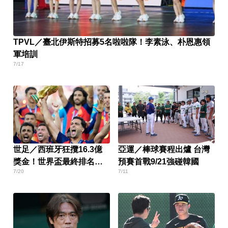
TPVL／臺北伊斯特招募5名啦啦隊！李素泳、朴恩惠領
軍培訓
7/17
世足／西班牙狂攬16.3億
亞運／棒球賽程出爐 台灣
獎金！世界盃最終排名出
預賽首戰9/21強碰韓國
7/20
7/11
爐