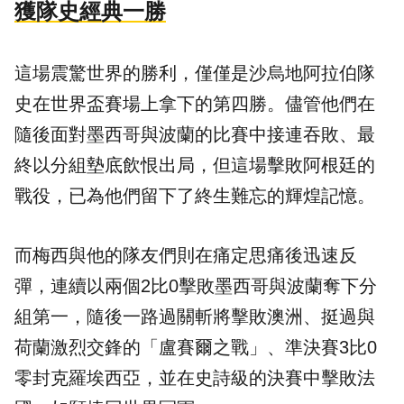
獲隊史經典一勝
這場震驚世界的勝利，僅僅是沙烏地阿拉伯隊
史在世界盃賽場上拿下的第四勝。儘管他們在
隨後面對墨西哥與波蘭的比賽中接連吞敗、最
終以分組墊底飲恨出局，但這場擊敗阿根廷的
戰役，已為他們留下了終生難忘的輝煌記憶。
而梅西與他的隊友們則在痛定思痛後迅速反
彈，連續以兩個2比0擊敗墨西哥與波蘭奪下分
組第一，隨後一路過關斬將擊敗澳洲、挺過與
荷蘭激烈交鋒的「盧賽爾之戰」、準決賽3比0
零封克羅埃西亞，並在史詩級的決賽中擊敗法