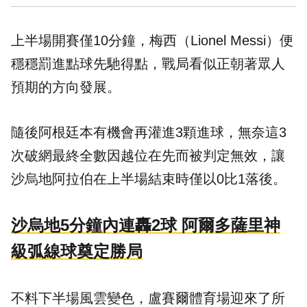
上半場開賽僅10分鐘，梅西（Lionel Messi）便
穩穩罰進點球先馳得點，戰局看似正朝著眾人
預期的方向發展。
隨後阿根廷本有機會再灌進3顆進球，無奈這3
次破網最終全數因越位在先而被判定無效，讓
沙烏地阿拉伯在上半場結束時僅以0比1落後。
沙烏地5分鐘內連轟2球 阿爾多薩里神
級弧線球奠定勝局
不料下半場風雲變色，盧賽爾體育場迎來了所