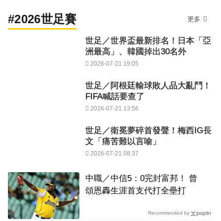
#2026世足賽
更多
世足／世界盃最新排名！日本「亞
洲最高」、韓國掉出30名外
2026-07-21 19:05
世足／阿根廷輸球敗人品大亂鬥！
FIFA喊話要查了
2026-07-21 13:56
世足／衛冕夢碎首發聲！梅西IG長
文「痛苦難以言喻」
2026-07-21 08:37
中職／中信5：0完封富邦！ 曾
頌恩轟生涯首支代打全壘打
Recommended by