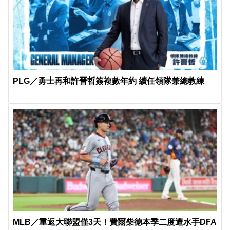
PLG／勇士再和許晉哲簽複數年約 續任領隊兼總教練
MLB／重返大聯盟僅3天！費爾柴德本季二度遭水手DFA