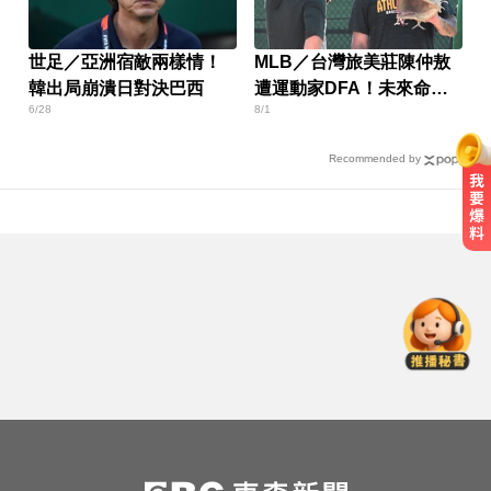
世足／亞洲宿敵兩樣情！
MLB／台灣旅美莊陳仲敖
韓出局崩潰日對決巴西
遭運動家DFA！未來命運
6/28
8/1
曝光
Recommended by
愛玩車／帕加尼螺絲超貴 可買保時
捷
每天2000CC是錯的？醫師曝「喝水
黃金公式」猛灌恐水中毒
高雄夜班保全滑撞護欄 車停路邊
「折腰倒副駕」亡！
愛玩車／帕加尼螺絲超貴 可買保時