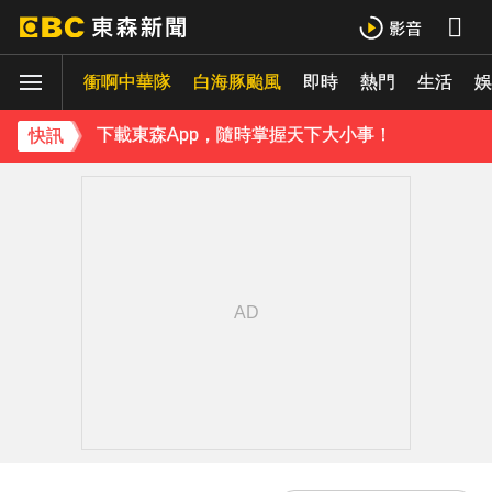
王彩樺現身味全龍開球！鬆口「最後一次調整」哽咽憶亡母吐心聲
衝啊中華隊
白海豚颱風
即時
熱門
生活
娛
下載東森App，隨時掌握天下大小事！
快訊
今彩539開出3注800萬！威力彩頭獎、貳獎雙雙槓龜