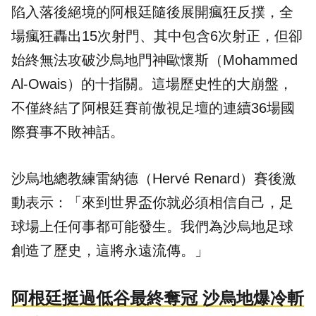
陷入落後絕境的阿根廷隨後展開瘋狂反撲，全
場瘋狂轟出15次射門、其中包含6次射正，但卻
始終無法攻破沙烏地門神歐懷斯（Mohammed
Al-Owais）的十指關。這場歷史性的大崩盤，
不僅終結了阿根廷賽前傲視足壇的連續36場國
際賽事不敗神話。
沙烏地總教練雷納德（Hervé Renard）賽後激
動表示：「來到世界盃你就必須相信自己，足
球場上任何事都可能發生。我們為沙烏地足球
創造了歷史，這將永遠流傳。」
阿根廷挺過低谷最終奪冠 沙烏地爆冷斬