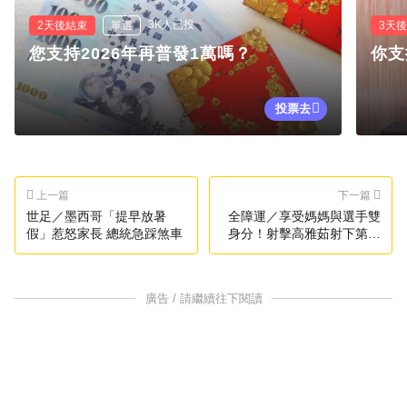
3K人已投
2天後結束
單選
3天
您支持2026年再普發1萬嗎？
你支
投票去
上一篇
下一篇
世足／墨西哥「提早放暑
全障運／享受媽媽與選手雙
假」惹怒家長 總統急踩煞車
身分！射擊高雅茹射下第一
金
廣告 / 請繼續往下閱讀