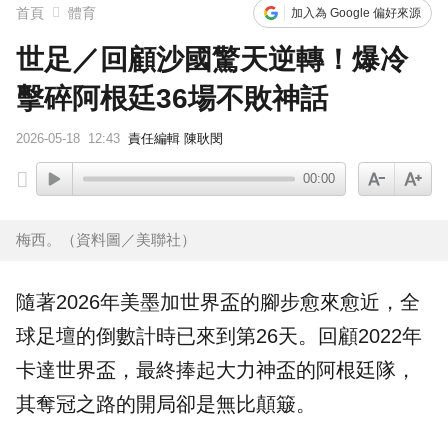
首頁
體育
加入為 Google 偏好來源
世足／回顧沙國驚天逆轉！爆冷
擊碎阿根廷36場不敗神話
2026-05-18
12:43
責任編輯 陳耿閔
00:00
梅西。（資料圖／美聯社）
隨著2026年美墨加
世界盃
的腳步愈來愈近，全
球足壇的倒數計時已來到第26天。回顧2022年
卡達世界盃，最終捧起大力神盃的
阿根廷
隊，
其奪冠之路的開局卻是無比顛簸。