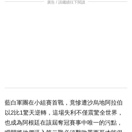
廣告 / 請繼續往下閱讀
藍白軍團在小組賽首戰，竟慘遭
沙烏地阿拉伯
以2比1驚天逆轉，這場失利不僅震驚全世界，
也成為阿根廷在該屆奪冠賽事中唯一的污點，