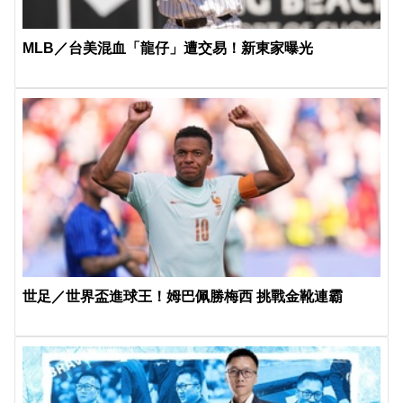
MLB／台美混血「龍仔」遭交易！新東家曝光
世足／世界盃進球王！姆巴佩勝梅西 挑戰金靴連霸