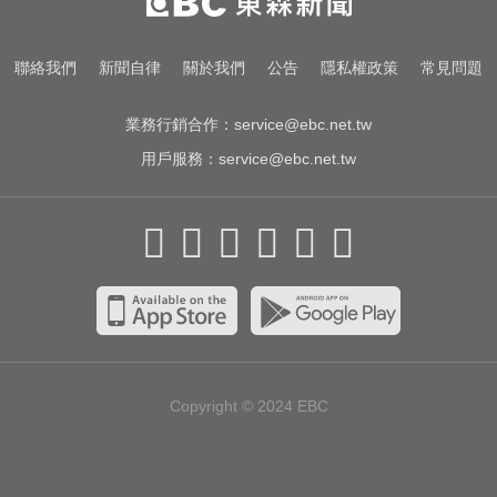
捷
每天2000CC是錯的？醫師曝「喝水
聯絡我們
新聞自律
關於我們
公告
隱私權政策
常見問題
黃金公式」猛灌恐水中毒
業務行銷合作：
service@ebc.net.tw
用戶服務：
service@ebc.net.tw
Copyright © 2024
EBC