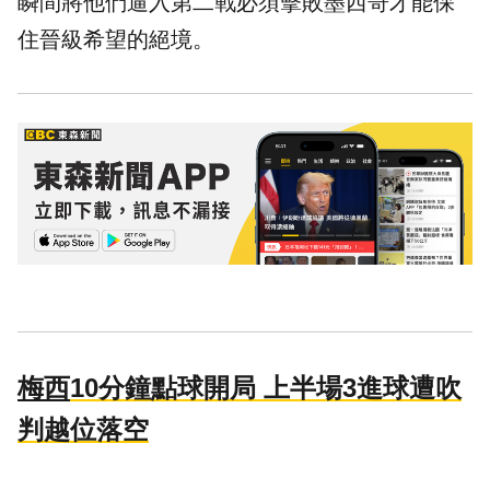
瞬間將他們逼入第二戰必須擊敗墨西哥才能保
住晉級希望的絕境。
梅西
10分鐘點球開局 上半場3進球遭吹
判越位落空