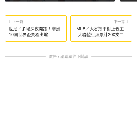
上一篇
下一篇
世足／多場深夜開踢！非洲
MLB／大谷翔平對上舊主！
10國世界盃賽程出爐
大聯盟生涯累計200支二壘
安打
廣告 / 請繼續往下閱讀