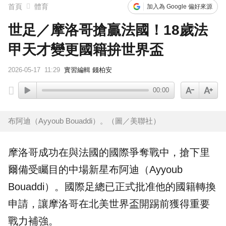
首頁
體育
加入為 Google 偏好來源
世足／摩洛哥搶贏法國！18歲法
甲天才變更國籍拚世界盃
2026-05-17
11:29
實習編輯 錢柏安
00:00
布阿迪（Ayyoub Bouaddi）。（圖／美聯社）
摩洛哥
成功在與
法國
的國際爭奪戰中，搶下里
爾備受矚目的中場新星布阿迪（Ayyoub
Bouaddi）。國際
足總
已正式批准他的
國籍
轉換
申請，讓摩洛哥在北美世界盃開踢前獲得重要
戰力補強。