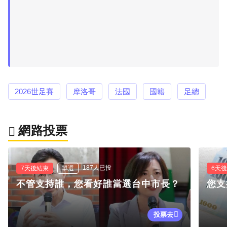
2026世足賽
摩洛哥
法國
國籍
足總
網路投票
187人已投
7天後結束
單選
6天
不管支持誰，您看好誰當選台中市長？
您支
投票去