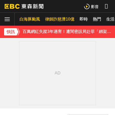
八點檔女神美照遭放大腳趾！被酸「暗沉皺褶」本人無奈回應
白海豚颱風
律師詐慈濟10億
即時
熱門
生活
庹宗康資產全給老婆！「名下只剩1台車」結婚15年保鮮秘訣曝
百萬網紅失蹤3年遇害！遭閨密設局赴菲「綁架撕票」千萬贖金救不回
快訊
下載東森App，隨時掌握天下大小事！
獨家／「白海豚」襲泰安！苗62線落石不斷 遊客急下山