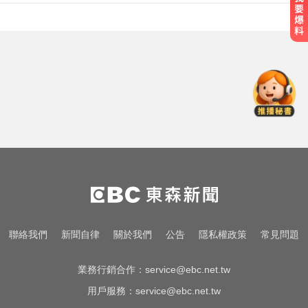
國巨狂瀉逾6成！高盛、花旗喊買進
專家揭背後真相
快訊／颱風假最新！全台9地達標
「停班停課」 風雨預測一次看
台指期夜盤狂飆736點 專家揭反彈
契機上看48000點
國巨狂瀉逾6成！高盛、花旗喊買進
專家揭背後真相
快訊／颱風假最新！全台9地達標
聯絡我們
新聞自律
關於我們
公告
隱私權政策
常見問題
「停班停課」 風雨預測一次看
業務行銷合作：
service@ebc.net.tw
用戶服務：
service@ebc.net.tw