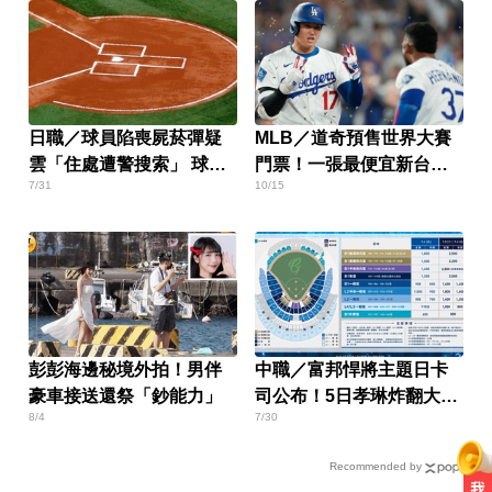
日職／球員陷喪屍菸彈疑
MLB／道奇預售世界大賽
雲「住處遭警搜索」 球團
門票！一張最便宜新台幣
7/31
10/15
老闆公開道歉
2.7萬
彭彭海邊秘境外拍！男伴
中職／富邦悍將主題日卡
豪車接送還祭「鈔能力」
司公布！5日孝琳炸翻大巨
8/4
7/30
蛋
Recommended by