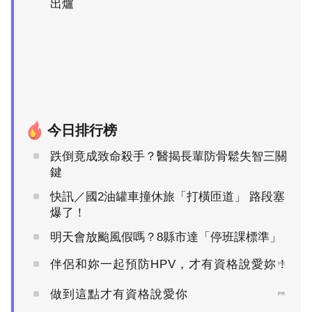
出爐
今日排行榜
跌倒竟成致命殺手？醫揭長輩防骨鬆失智三關
鍵
快訊／國2油罐車撞休旅「打橫匝道」 路段塞
爆了！
明天會放颱風假嗎？8縣市達「停班課標準」
伴侶和妳一起預防HPV，才有資格說愛妳！
PR
做到這點才有資格說愛你
PR