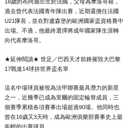
18歲的布阿迪出生於法國，父母為摩洛哥籍，
過去曾代表法國青年隊出賽，近期還擔任法國
U21隊長，並在對盧森堡的歐洲國家盃資格賽中
出場。不過，他最終選擇將成年國家隊生涯轉
向代表摩洛哥。
★延伸閱讀★
世足／巴西天才前鋒摧毀大巴黎
17戰進14球拚世界盃名單
這名中場球員被視為法甲聯賽最具潛力的新星
之一，近幾季已成為里爾的固定輪替成員，三
個賽季累積各項賽事出場超過90場。他同時也
曾在16歲又3天時，成為歐洲俱樂部賽事史上最
年輕的出賽球員。