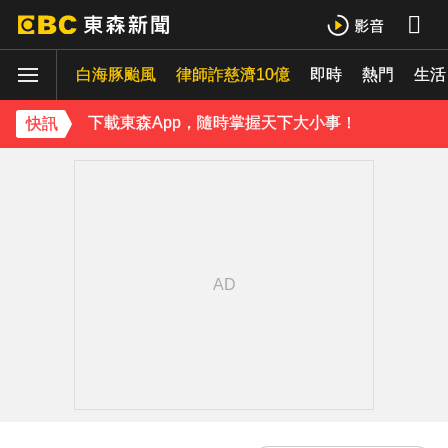
吳東諺結婚10年超寵妻！「主動帶娃」羨煞人妻女星 她認了：心很酸
白海豚颱風
律師詐慈濟10億
即時
熱門
八點檔女神美照遭放大腳趾！被酸「暗沉皺褶」本人無奈回應
生活
下載東森App，隨時掌握天下大小事！
快訊
42歲情色女星要結婚了！甜嫁「前職棒選手」浪漫告白：迅速奪走我的心