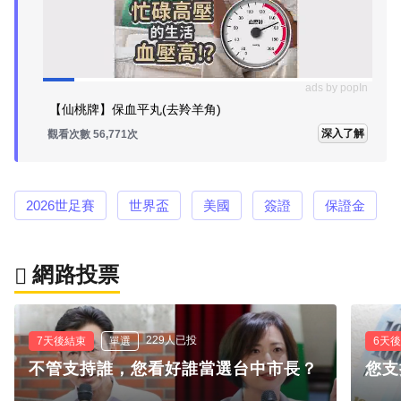
ads by popIn
【仙桃牌】保血平丸(去羚羊角)
深入了解
觀看次數 56,785次
2026世足賽
世界盃
美國
簽證
保證金
網路投票
229人已投
7天後結束
單選
6天
不管支持誰，您看好誰當選台中市長？
您支