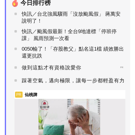
今日排行榜
快訊／台北強風驟雨「沒放颱風假」 蔣萬安
說明了！
快訊／颱風假最新！全台9地達標「停班停
課」 風雨預測一次看
0050輸了！「存股教父」點名這1檔 績效勝出
還更抗跌
做到這點才有資格說愛你
PR
踩著空氣，邁向極限，讓每一步都輕盈有力
PR
仙桃牌
PR