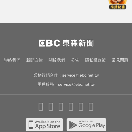
女性罹難
快訊／白海豚逼近！新竹縣尖石、
五峰「8校停課」
台指期夜盤狂飆736點 專家揭反彈
契機上看48000點
里約直升機墜毀 哥倫比亞一家3名
聯絡我們
新聞自律
關於我們
公告
隱私權政策
常見問題
女性罹難
業務行銷合作：
service@ebc.net.tw
用戶服務：
service@ebc.net.tw