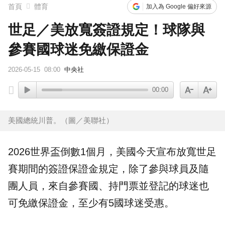
首頁
體育
加入為 Google 偏好來源
世足／美放寬簽證規定！球隊與
參賽國球迷免繳保證金
2026-05-15
08:00
中央社
00:00
美國總統川普。（圖／美聯社）
2026
世界盃
倒數1個月，
美國
今天宣布放寬世足
賽期間的
簽證
保證金
規定，除了參與球員及隨
團人員，來自參賽國、持門票並登記的球迷也
可免繳保證金，至少有5國球迷受惠。