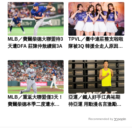
MLB／費爾柴德大聯盟待3
TPVL／臺中連莊整支啦啦
天遭DFA 莊陳仲敖續留3A
隊被3Q 韓援全走人原因曝
光
MLB／重返大聯盟僅3天！
亞運／鐵人好手江典祐期
費爾柴德本季二度遭水手
待亞運 用動漫名言激勵自
DFA
己
Recommended by