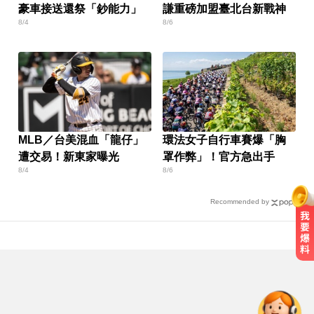
豪車接送還祭「鈔能力」
謙重磅加盟臺北台新戰神
8/4
8/6
MLB／台美混血「龍仔」
環法女子自行車賽爆「胸
遭交易！新東家曝光
罩作弊」！官方急出手
8/4
8/6
Recommended by
台指期夜盤狂飆736點 專家揭反彈
契機上看48000點
里約直升機墜毀 哥倫比亞一家3名