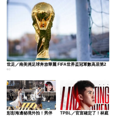
世足／南美洲足球奔放華麗 FIFA世界盃冠軍數高居第2
6/2
彭彭海邊秘境外拍！男伴
TPBL／官宣確定了！林庭