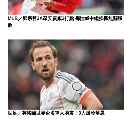
MLB／鄭宗哲3A敲安貢獻3打點 鄧愷威中繼挨轟無關勝
敗
世足／英格蘭世界盃名單大地震！3人爆冷落選