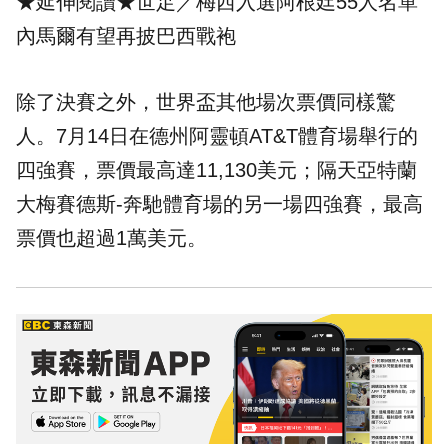
★延伸閱讀★
世足／梅西入選阿根廷55人名單
內馬爾有望再披巴西戰袍
除了決賽之外，世界盃其他場次票價同樣驚
人。7月14日在德州阿靈頓AT&T體育場舉行的
四強賽，票價最高達11,130美元；隔天亞特蘭
大梅賽德斯-奔馳體育場的另一場四強賽，最高
票價也超過1萬美元。