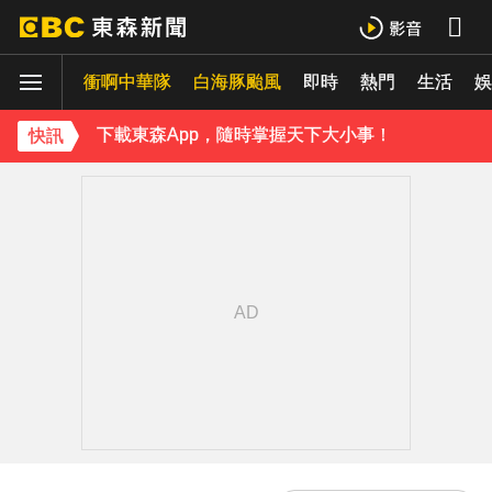
《理財達人秀》X 安聯投信免費講座報名中！搶先卡位 2027
衝啊中華隊
白海豚颱風
即時
熱門
生活
羅美玲連生三胎！自爆與尪「2年沒接吻」白家綺急拱放閃
娛
下載東森App，隨時掌握天下大小事！
快訊
遠見天下創辦人高希均辭世 享耆壽90歲