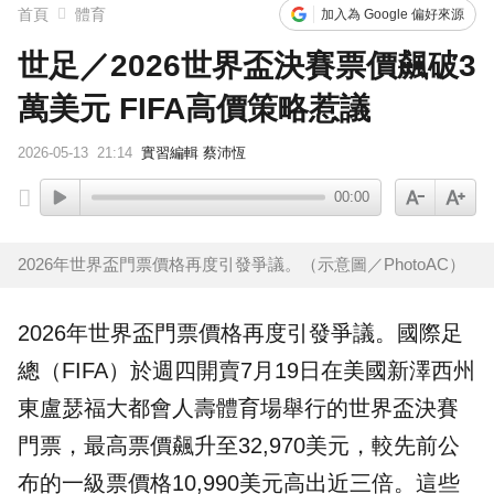
首頁
體育
加入為 Google 偏好來源
世足／2026世界盃決賽票價飆破3
萬美元 FIFA高價策略惹議
2026-05-13
21:14
實習編輯 蔡沛恆
00:00
2026年世界盃門票價格再度引發爭議。（示意圖／PhotoAC）
2026年世界盃
門票
價格再度引發爭議。國際足
總（
FIFA
）於週四開賣7月19日在
美國
新澤西州
東盧瑟福大都會人壽體育場舉行的世界盃決賽
門票，最高票價飆升至32,970美元，較先前公
布的一級票價格10,990美元高出近三倍。這些