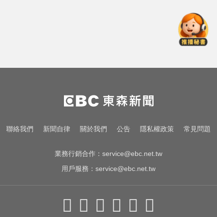
共機、9艘共艦
三商壽9/1股票下市！12/1正式更名
「玉山人壽」
白海豚逼近放颱風假？蔣萬安說話
了
漢光首日共機大舉逼近！偵獲14架
共機、9艘共艦
三商壽9/1股票下市！12/1正式更名
聯絡我們
新聞自律
關於我們
公告
隱私權政策
常見問題
「玉山人壽」
業務行銷合作：
service@ebc.net.tw
用戶服務：
service@ebc.net.tw