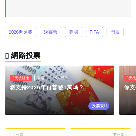
2026世足賽
決賽票
美國
FIFA
門票
網路投票
2.9K人已投
2天後結束
單選
3天
您支持2026年再普發1萬嗎？
你支
投票去
上一篇
下一篇