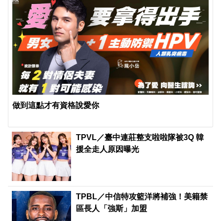
PR
做到這點才有資格說愛你
TPVL／臺中連莊整支啦啦隊被3Q 韓
援全走人原因曝光
TPBL／中信特攻籃洋將補強！美籍禁
區長人「強斯」加盟