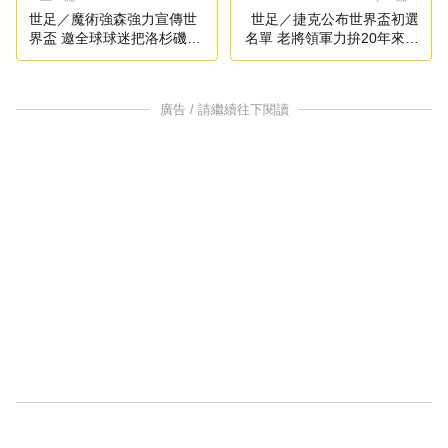
世足／魔術強森強力宣傳世
世足／捷克公布世界盃初選
界盃 邀全球球迷把洛杉磯列
名單 老將領軍力拚20年來首
為觀賽首選
度參賽
廣告 / 請繼續往下閱讀