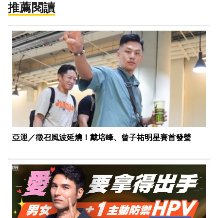
推薦閱讀
亞運／徵召風波延燒！戴培峰、曾子祐明星賽首發聲
PR