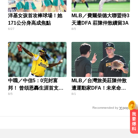
洋基女孩首攻棒球場！她
MLB／費爾柴德大聯盟待3
171公分身高成焦點
天遭DFA 莊陳仲敖續留3A
6/27
8/5
中職／中信5：0完封富
MLB／台灣旅美莊陳仲敖
邦！ 曾頌恩轟生涯首支代
遭運動家DFA！未來命運
8/5
8/1
打全壘打
曝光
Recommended by
漢光首日共機大舉逼近！偵獲14架