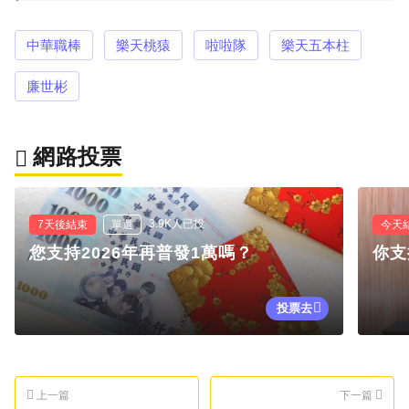
中華職棒
樂天桃猿
啦啦隊
樂天五本柱
廉世彬
網路投票
3.9K人已投
7天後結束
單選
今天
您支持2026年再普發1萬嗎？
你支
投票去
上一篇
下一篇