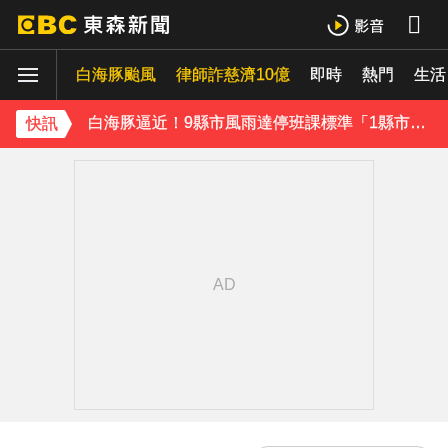
才準備出家！昔泰國男團成員溺斃 背包藏20公斤重物
白海豚颱風
律師詐慈濟10億
即時
熱門
生活
澎湖13孩沒人顧！擠10坪屋「小孩顧小孩」 母離家帶走補助金
白海豚逼近！9縣市風雨達停班課標準「1縣市宣布了」
快訊
快訊／白海豚逼近！連江縣宣布明天停班停課
《理財達人秀》X 安聯投信免費講座報名中！搶先卡位 2027
下載東森App，隨時掌握天下大小事！
獨家／女拒付4百洗頭費！ 髮廊老闆怒：洗「霸王頭」