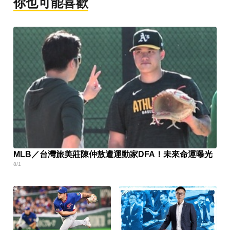
你也可能喜歡
MLB／台灣旅美莊陳仲敖遭運動家DFA！未來命運曝光
8/1