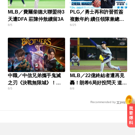
MLB／費爾柴德大聯盟待3
PLG／勇士再和許晉哲簽
天遭DFA 莊陳仲敖續留3A
複數年約 續任領隊兼總教
8/5
6/25
練
中職／中信兄弟攜手鬼滅
MLB／22億終結者遭再見
之刃《決戰無限城》！門
轟！朗希6局好投問天 道奇
8/5
8/8
票這天開搶
吞7連敗
Recommended by
女藝人遭經紀人「車內侵犯」 錄音
檔成鐵證