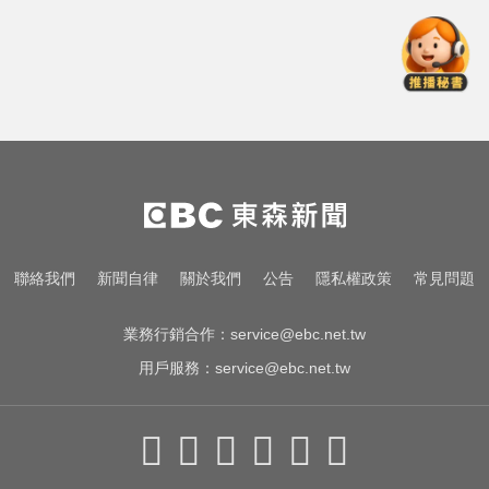
千金股跌落神壇！國巨收540元 分
析師：只是剛開始
民進黨資深前輩辭世！前彰化市代
蔡裕昌罹癌 享壽71歲
女藝人遭經紀人「車內侵犯」 錄音
檔成鐵證
千金股跌落神壇！國巨收540元 分
聯絡我們
新聞自律
關於我們
公告
隱私權政策
常見問題
析師：只是剛開始
業務行銷合作：
service@ebc.net.tw
用戶服務：
service@ebc.net.tw