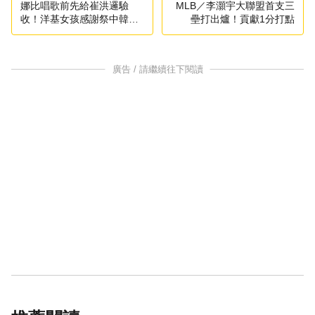
娜比唱歌前先給崔洪邏驗
MLB／李灝宇大聯盟首支三
收！洋基女孩感謝祭中韓台
壘打出爐！貢獻1分打點
歌曲連唱
廣告 / 請繼續往下閱讀