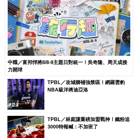
中職／富邦悍將8/8-9主題日對統一！吳奇隆、周天成接
力開球
TPBL／攻城獅補強禁區！網羅雲豹
NBA級洋將迪亞洛
TPBL／林庭謙重磅加盟戰神！鐵粉追
3000特報喊：不加班了