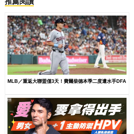
推薦閱讀
MLB／重返大聯盟僅3天！費爾柴德本季二度遭水手DFA
PR