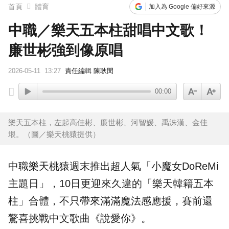
首頁
體育
加入為 Google 偏好來源
中職／樂天五本柱甜唱中文歌！
廉世彬強到像原唱
2026-05-11
13:27
責任編輯 陳耿閔
00:00
樂天五本柱，左起高佳彬、廉世彬、河智媛、禹洙漢、金佳
垠。（圖／樂天桃猿提供）
中職
樂天桃猿
週末推出超人氣「小魔女DoReMi
主題日」，10日更迎來久違的「樂天韓籍五本
柱」合體，不只帶來滿滿魔法感應援，賽前還
驚喜挑戰中文歌曲《說愛你》。