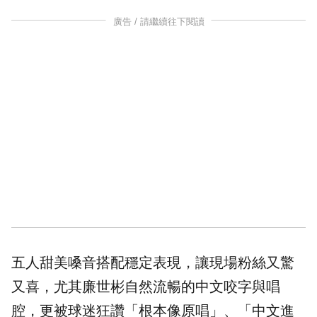
廣告 / 請繼續往下閱讀
五人甜美嗓音搭配穩定表現，讓現場粉絲又驚
又喜，尤其
廉世彬
自然流暢的中文咬字與唱
腔，更被球迷狂讚「根本像原唱」、「中文進