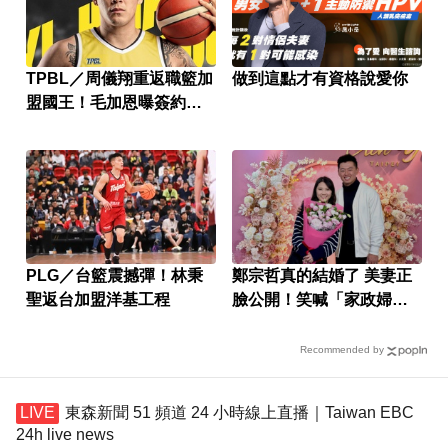
TPBL／周儀翔重返職籃加
做到這點才有資格說愛你
盟國王！毛加恩曝簽約關
鍵
PLG／台籃震撼彈！林秉
鄭宗哲真的結婚了 美妻正
聖返台加盟洋基工程
臉公開！笑喊「家政婦還
是空的」
Recommended by
東森新聞 51 頻道 24 小時線上直播｜Taiwan EBC
24h live news