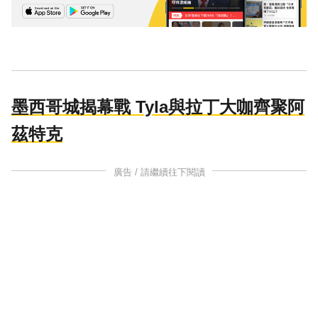
墨西哥城揭幕戰 Tyla與拉丁大咖齊聚阿
茲特克
廣告 / 請繼續往下閱讀