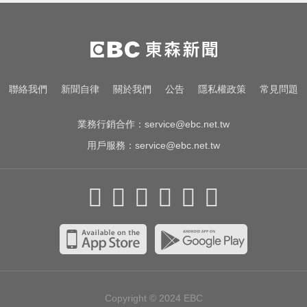
域 造成4人喪命
你也有膝蓋喀喀響？醫揭1習慣 恐
害越走越沒力
民進黨資深前輩辭世！前彰化市代
聯絡我們
新聞自律
關於我們
公告
隱私權政策
常見問題
蔡裕昌罹癌 享壽71歲
業務行銷合作：
service@ebc.net.tw
用戶服務：
service@ebc.net.tw
Copyright © 2024
EBC