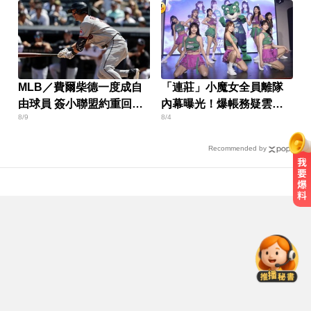
MLB／費爾柴德一度成自
「連莊」小魔女全員離隊
由球員 簽小聯盟約重回水
內幕曝光！爆帳務疑雲信
8/9
8/4
手3A
任破裂
Recommended by
你也有膝蓋喀喀響？醫揭1習慣 恐
害越走越沒力
民進黨資深前輩辭世！前彰化市代
蔡裕昌罹癌 享壽71歲
俄軍空襲烏克蘭首都基輔及周邊區