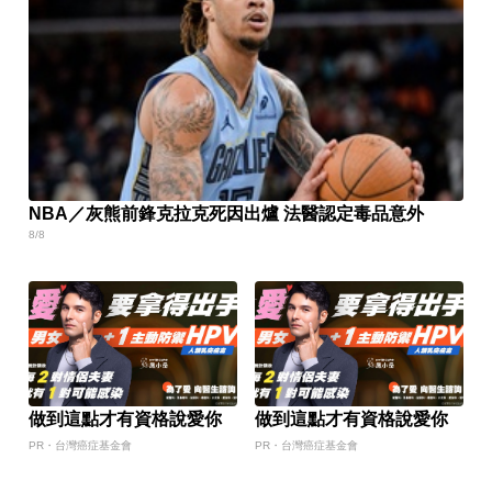
NBA／灰熊前鋒克拉克死因出爐 法醫認定毒品意外
8/8
做到這點才有資格說愛你
做到這點才有資格說愛你
PR・台灣癌症基金會
PR・台灣癌症基金會