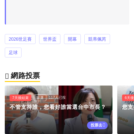
2026世足賽
世界盃
開幕
凱蒂佩芮
足球
網路投票
117人已投
7天後結束
單選
6天
不管支持誰，您看好誰當選台中市長？
您支
投票去