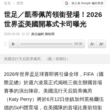
首頁
體育
加入為 Google 偏好來源
世足／凱蒂佩芮領銜登場！2026
世界盃美國開幕式卡司曝光
2026-05-09
11:10
責任編輯 陳耿閔
00:00
美國流行天后凱蒂佩芮。（圖／美聯社）
2026年
世界盃
足球
賽即將引爆全球，FIFA（國
際足總）於週六凌晨正式揭曉三個主辦國首場
賽事的演出陣容。美國流行天后
凱蒂佩芮
（Katy Perry）將於6月12日坐鎮加州英格爾伍
德的SoFi體育場，在美國隊的首場比賽前領銜