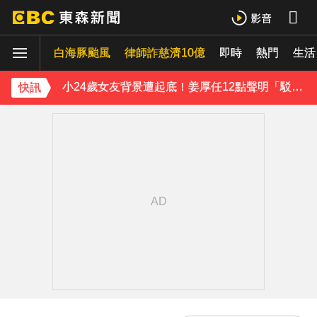
王子不倫粿粿判賠百萬！神隱9月「二度發聲」：行過死陰的幽谷
白海豚颱風
下載東森App，隨時掌握天下大小事！
律師詐慈濟10億
即時
熱門
生活
小24歲女友背景遭起底！姜厚任12點聲明「駁小三傳聞」：你在講三小？
快訊