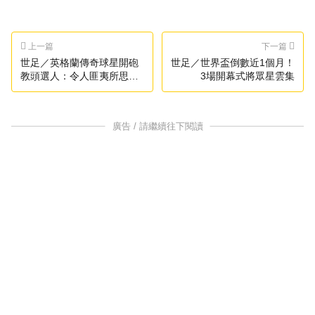
上一篇
下一篇
世足／英格蘭傳奇球星開砲
世足／世界盃倒數近1個月！
教頭選人：令人匪夷所思…
3場開幕式將眾星雲集
廣告 / 請繼續往下閱讀