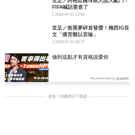
世足／阿根廷輸球敗人品大亂鬥！
FIFA喊話要查了
2026-07-21 13:56
世足／衛冕夢碎首發聲！梅西IG長
文「痛苦難以言喻」
2026-07-21 08:37
PR
做到這點才有資格說愛你
Recommended by
廣告 / 請繼續往下閱讀