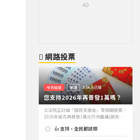
網路投票
3.5K人已投
今天結束
單選
您支持2026年再普發1萬嗎？
立法院正討論「國民支援金」等相關提案，
2026年是否再普發1萬元仍待審議(請見下
方新聞)。如果2026年再普發1萬元，你支
👍 支持，全民都該領
持嗎？