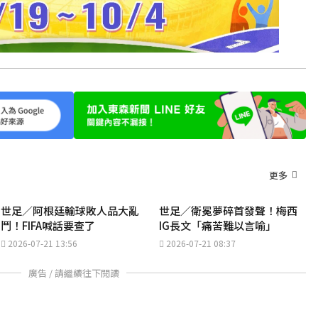
更多
世足／阿根廷輸球敗人品大亂
世足／衛冕夢碎首發聲！梅西
鬥！FIFA喊話要查了
IG長文「痛苦難以言喻」
2026-07-21 13:56
2026-07-21 08:37
廣告 / 請繼續往下閱讀