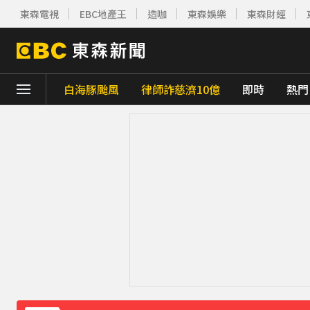
東森電視
EBC地產王
造咖
東森娛樂
東森財經
白海豚颱風
律師詐慈濟10億
即時
熱門
下載東森App，隨時掌握天下大小事！
《理財達人秀》X 安聯投信免費講座報名中！搶
下載東森App，隨時掌握天下大小事！