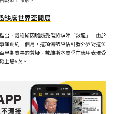
 恐缺席世界盃開局
指出，戴維斯因腿筋受傷將缺陣「數週」。由於
事僅剩約一個月，這項傷勢評估引發外界對這位
盃早期賽事的質疑。戴維斯本賽季在德甲表現受
發上場6次。