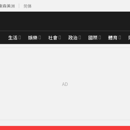
東森美洲
简体
生活
娛樂
社會
政治
國際
體育
先卡位 2027