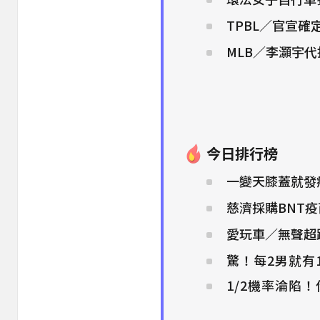
TPBL／官宣
MLB／李灝宇
今日排行榜
一變天膝蓋就發癢
慈濟採購BNT
愛玩車／無聲超
驚！每2男就有
1/2機率淪陷