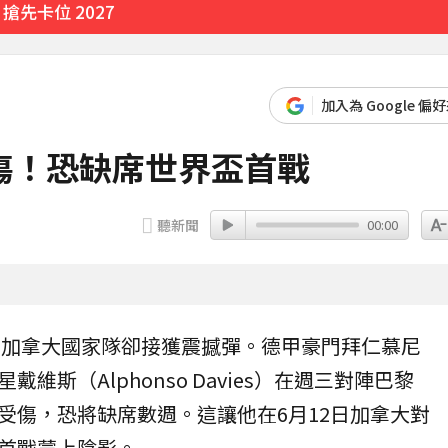
先卡位 2027
加入為 Google 偏
傷！恐缺席世界盃首戰
聽新聞
00:00
，
加拿大
國家隊卻接獲震撼彈。德甲豪門拜仁慕尼
星戴維斯（Alphonso Davies）在週三對陣巴黎
受傷
，恐將缺席數週。這讓他在6月12日加拿大對
首戰蒙上陰影。