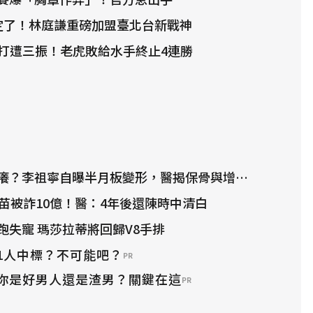
確定了！林庭謙重磅加盟臺北台新戰神
代打遭三振！老虎敗給水手終止4連勝
？李祖寧自曝半月板變形，醫揭保骨與增肌兩大救星！
疫苗被詐10億！醫：4年後還陳時中清白
跑失寵 瑪莎拉蒂將回歸V8手排
1人中標？不可能吧？
PR
！你是好男人還是渣男？關鍵在這
PR