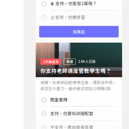
💲 支持，但能發2萬嗎？
💰 支持，但應排富
投票去
2.8K人已投
1天後結束
單選
你支持老師適度管教學生嗎？
南韓一名教師因勸導學生後，遭家長申訴、
承受巨大壓力，最終被認定因公殉職(請見
下列新聞)，引發外界關注教師教權。請問
完全支持
你支持老師適度管教學生嗎？
支持，但要有詳細配套
不支持，應由家長負責