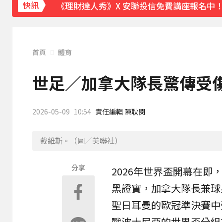
《理財達人秀》X 安聯投信免費講座報名中！搶
快訊
首頁
體育
世足／加拿大隊長驚傳受
2026-05-09
10:54
責任編輯 陳耿閔
戴維斯。（圖／美聯社）
分享
2026年
世界盃
開幕在即
黑證實，加拿大
隊長
兼球
聖日耳曼的歐冠準決賽中
戰波士尼亞的世界盃分組