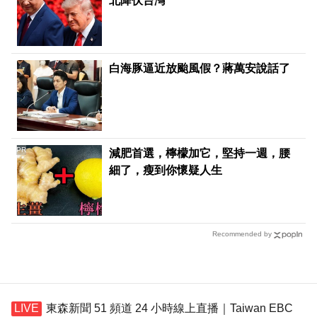
北降伏台灣
白海豚逼近放颱風假？蔣萬安說話了
PR
減肥首選，檸檬加它，堅持一週，腰
細了，瘦到你懷疑人生
Recommended by
東森新聞 51 頻道 24 小時線上直播｜Taiwan EBC