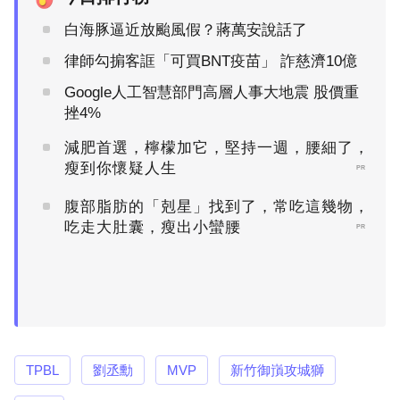
白海豚逼近放颱風假？蔣萬安說話了
律師勾掮客誆「可買BNT疫苗」 詐慈濟10億
Google人工智慧部門高層人事大地震 股價重
挫4%
減肥首選，檸檬加它，堅持一週，腰細了，
瘦到你懷疑人生
PR
腹部脂肪的「剋星」找到了，常吃這幾物，
吃走大肚囊，瘦出小蠻腰
PR
TPBL
劉丞勳
MVP
新竹御嵿攻城獅