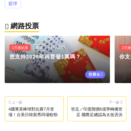
籃球
網路投票
3.1K人已投
1天後結束
單選
2天
您支持2026年再普發1萬嗎？
你支
投票去
上一篇
下一篇
4國菁英棒球對抗賽7月登
世足／印度開價6億爭轉播世
場！台美日韓新秀同場較勁
足 國際足總認為太低否決