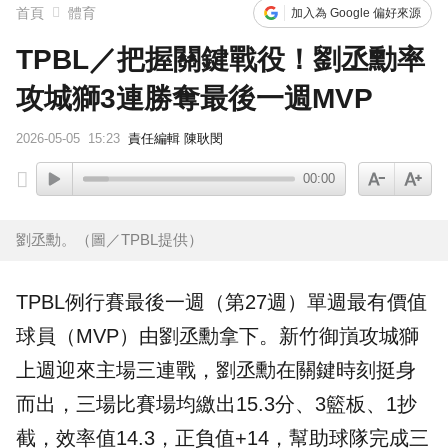
首頁
體育
加入為 Google 偏好來源
TPBL／把握關鍵戰役！劉丞勳率
攻城獅3連勝奪最後一週MVP
2026-05-05
15:23
責任編輯 陳耿閔
00:00
劉丞勳。（圖／TPBL提供）
TPBL
例行賽最後一週（第27週）單週最有價值
球員（
MVP
）由
劉丞勳
拿下。
新竹御嵿攻城獅
上週迎來主場三連戰，劉丞勳在關鍵時刻挺身
而出，三場比賽場均繳出15.3分、3籃板、1抄
截，效率值14.3，正負值+14，幫助球隊完成三