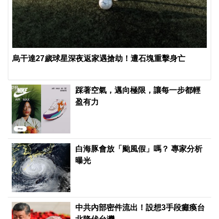
烏干達27歲球星深夜返家遇搶劫！遭石塊重擊身亡
PR
踩著空氣，邁向極限，讓每一步都輕
盈有力
白海豚會放「颱風假」嗎？ 專家分析
曝光
中共內部密件流出！設想3手段癱瘓台