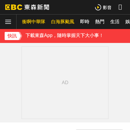
《理財達人秀》X 安聯投信免費講座報名中！搶先卡位 2027
衝啊中華隊
下載東森App，隨時掌握天下大小事！
白海豚颱風
即時
熱門
生活
娛
《理財達人秀》X 安聯投信免費講座報名中！搶先卡位 2027
快訊