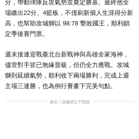
分，帶動球隊反攻氣勢並奠定勝基。最終他全
場繳出22分、4籃板，不僅刷新個人生涯得分新
高，也幫助攻城獅以 98:78 擊敗國王，順利鎖
定季後賽門票。
週末接連迎戰臺北台新戰神與高雄全家海神，
儘管對手皆已無緣晉級，但仍全力應戰。攻城
獅則延續氣勢，順利收下兩場勝利，完成上週
主場三連勝，也為例行賽畫下完美句點。
廣告 / 請繼續往下閱讀