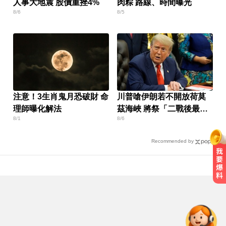
人事大地震 股價重挫4%
肉粽 路線、時間曝光
8/6
8/5
注意！3生肖鬼月恐破財 命
川普嗆伊朗若不開放荷莫
理師曝化解法
茲海峽 將祭「二戰後最大
8/1
8/6
攻擊」
Recommended by
淑麗氣象／白海豚路徑變了！最快
明海警 未來一週降雨熱區曝
三商壽9/1股票下市！12/1正式更名