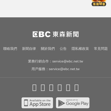
「玉山人壽」
創2月以來最大單日漲幅！黃金暴漲
4.4%突破4253美元
淑麗氣象／白海豚路徑變了！最快
明海警 未來一週降雨熱區曝
三商壽9/1股票下市！12/1正式更名
聯絡我們
新聞自律
關於我們
公告
隱私權政策
常見問題
「玉山人壽」
業務行銷合作：
service@ebc.net.tw
用戶服務：
service@ebc.net.tw