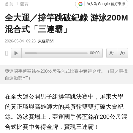
首頁
體育
加入為 Google 偏好來源
全大運／撐竿跳破紀錄 游泳200M
混合式「三連霸」
2026-05-04
09:23
東森新聞
00:00
亞運國手傅堃銘在200公尺混合式比賽中奪得金牌。（圖／翻攝
自運動部YT）
在
全大運
公開男子組
撐竿跳
決賽中，屏東大學
的黃正琦與高雄師大的吳彥翰雙雙打破大會紀
錄。
游泳
賽場上，亞運國手
傅堃銘
在200公尺混
合式比賽中奪得金牌，實現三連霸！