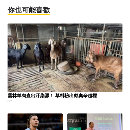
你也可能喜歡
雲林羊肉查出汙染源！ 草料驗出戴奧辛超標
8/7