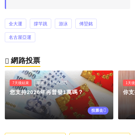
全大運
撐竿跳
游泳
傅堃銘
名古屋亞運
網路投票
3.7K人已投
7天後結束
單選
1天
您支持2026年再普發1萬嗎？
你支
投票去