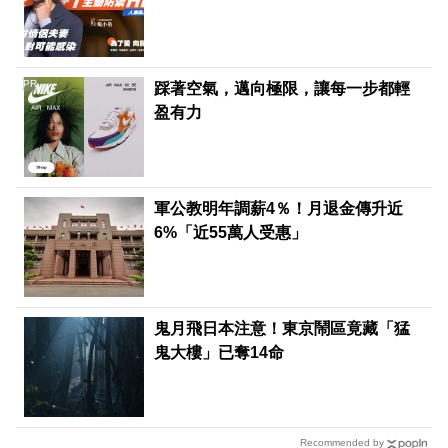
PR
踩著空氣，邁向極限，讓每一步都輕
盈有力
軍公教明年調薪4％！月退金傳升近
6%「近55萬人受惠」
鬼月飛日本注意！東京鬧區竟藏「猛
鬼大樓」已奪14命
Recommended by