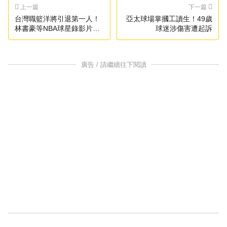
上一篇
下一篇
台灣職籃洋將引退第一人！
亞太球場掌摑工讀生！49歲
林書豪等NBA球星錄影片祝
球迷涉傷害遭起訴
福
廣告 / 請繼續往下閱讀