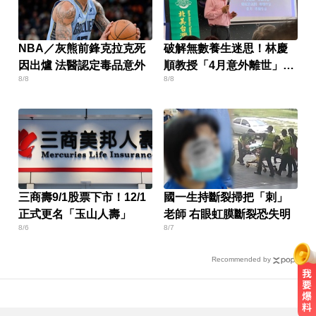
NBA／灰熊前鋒克拉克死
破解無數養生迷思！林慶
因出爐 法醫認定毒品意外
順教授「4月意外離世」女
8/8
8/8
兒悲痛證實
三商壽9/1股票下市！12/1
國一生持斷裂掃把「刺」
正式更名「玉山人壽」
老師 右眼虹膜斷裂恐失明
8/6
8/7
Recommended by