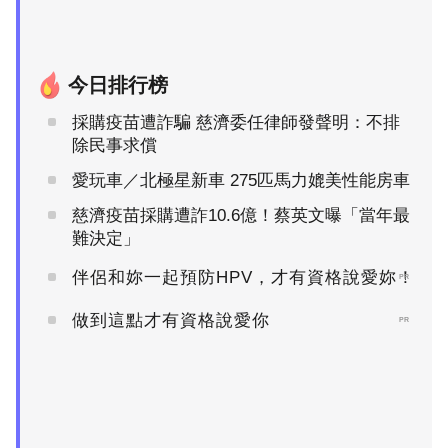
今日排行榜
採購疫苗遭詐騙 慈濟委任律師發聲明：不排
除民事求償
愛玩車／北極星新車 275匹馬力媲美性能房車
慈濟疫苗採購遭詐10.6億！蔡英文曝「當年最
難決定」
伴侶和妳一起預防HPV，才有資格說愛妳！
PR
做到這點才有資格說愛你
PR