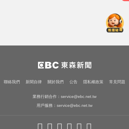
白海豚颱風移動變慢！專家：影響
時間拉長 北台恐迎狂風暴雨
清水「送肉粽」今晚赴芳苑送煞！
強碰王功漁火節上千遊客 喪家回應
了
一變天膝蓋就發癢？李祖寧自曝半
月板變形，醫揭保骨與增肌兩大救
星！
白海豚颱風移動變慢！專家：影響
時間拉長 北台恐迎狂風暴雨
清水「送肉粽」今晚赴芳苑送煞！
聯絡我們
新聞自律
關於我們
公告
隱私權政策
常見問題
強碰王功漁火節上千遊客 喪家回應
了
業務行銷合作：
service@ebc.net.tw
用戶服務：
service@ebc.net.tw