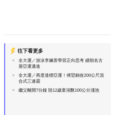
往下看更多
全大運／游泳李姵萱學習正向思考 續朝名古
屋亞運邁進
全大運／再度達標亞運！傅堃銘收200公尺混
合式三連霸
繼父離開7分鐘 陸12歲童溺斃100公分淺池