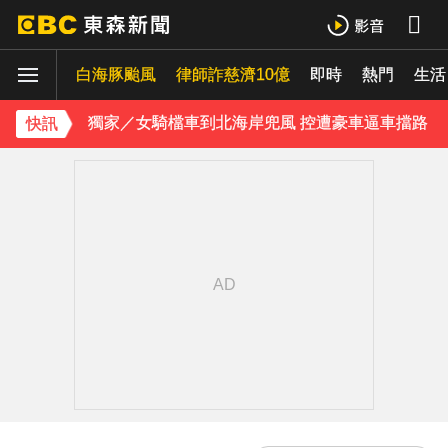
「白海豚」可放颱風假？蔣萬安：料敵從寬、禦敵從嚴
白海豚颱風
律師詐慈濟10億
即時
熱門
生活
獨家／美式賣場紅殼蛋「限購1盒」 客怨：飢餓行銷嗎？
獨家／女騎檔車到北海岸兜風 控遭豪車逼車擋路
快訊
中颱白海豚暴風圈逼近！7地區達停班課標準
強風吹襲！宜蘭郵局外牆磁磚「一日掉兩次」
《理財達人秀》X 安聯投信免費講座報名中！搶先卡位 2027
下載東森App，隨時掌握天下大小事！
快訊／雷雨狂炸雙北！警戒地區一次看