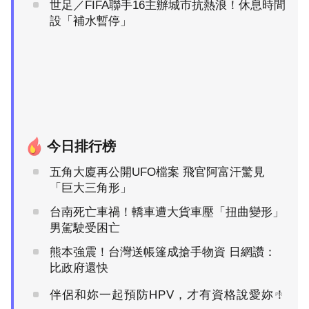
世足／FIFA聯手16主辦城市抗熱浪！休息時間
設「補水暫停」
今日排行榜
五角大廈再公開UFO檔案 飛官阿富汗驚見
「巨大三角形」
台南死亡車禍！轎車遭大貨車壓「扭曲變形」
男駕駛受困亡
熊本強震！台灣送帳篷成搶手物資 日網讚：
比政府還快
伴侶和妳一起預防HPV，才有資格說愛妳！
PR