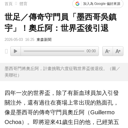
首頁
體育
加入為 Google 偏好來源
世足／傳奇守門員「墨西哥吳鎮
宇」！奧丘阿：世界盃後引退
2026-05-03
16:25
東森新聞
00:00
墨西哥門將奧丘阿，計畫挑戰六度征戰世界盃後退役。（圖／
美聯社）
四年一次的世界盃，除了有新血球員加入引發
關注外，還有過往在賽場上常出現的熟面孔，
像是
墨西哥
的傳奇守門員
奧丘阿
（Guillermo
Ochoa）。即將迎來41歲生日的他，已經第五