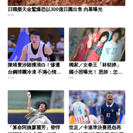
日職樂天金鷲爆恐以300億日圓出售 內幕曝光
6/30
陳靖寰涉賭獲清白！慘遭
獨家／女拳王「林郁婷」
台鋼球團冷凍 不滿心情全
國小照曝光！ 恩師：怎麼
1/15
8/9
說了
可能像男生
「算命阿姨廖麗芳」替悍
世足／卡達準決賽恩怨再