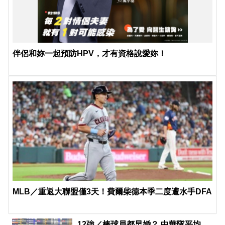
伴侶和妳一起預防HPV，才有資格說愛妳！
MLB／重返大聯盟僅3天！費爾柴德本季二度遭水手DFA
12強／棒球員都早婚？ 中華隊平均