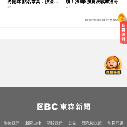
將開球 點名拿莫．伊漾：
續！法國8強賽決戰摩洛哥
6/5
7/7
很看好你
Recommended by
攏係為了晶片！「斷交19年」 哥斯
大黎加連2年來台
三商美邦人壽將下市！8/20停牌 千
張大戶還有252人
肥大叔驟逝！昔日勁敵丟丟妹發聲
9字送別逼哭網
攏係為了晶片！「斷交19年」 哥斯
大黎加連2年來台
三商美邦人壽將下市！8/20停牌 千
聯絡我們
新聞自律
關於我們
公告
隱私權政策
常見問題