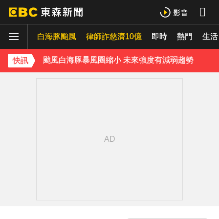
獨家／1坪85萬「12年屋」樓頂漏水！住戶怨害天花板滲水
白海豚颱風
律師詐慈濟10億
即時
熱門
生活
獨家／又有名店遭冒用詐騙！卡通園怒：投訴Meta也無效
颱風白海豚暴風圈縮小 未來強度有減弱趨勢
快訊
《理財達人秀》X 安聯投信免費講座報名中！搶先卡位 2027
下載東森App，隨時掌握天下大小事！
白海豚估「明通過台灣北方」北部慎防豪雨 深夜撲中國