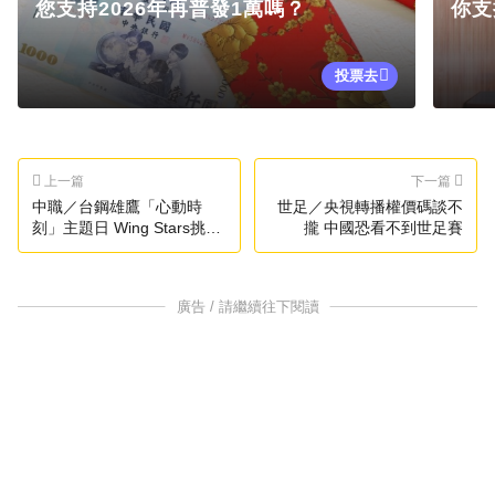
您支持2026年再普發1萬嗎？
你支
投票去
上一篇
下一篇
中職／台鋼雄鷹「心動時
世足／央視轉播權價碼談不
刻」主題日 Wing Stars挑戰
攏 中國恐看不到世足賽
男團舞炸翻全場
廣告 / 請繼續往下閱讀