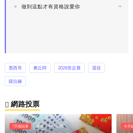
做到這點才有資格說愛你
PR
墨西哥
奧丘阿
2026世足賽
退役
薩拉赫
網路投票
4K人已投
7天後結束
單選
今天