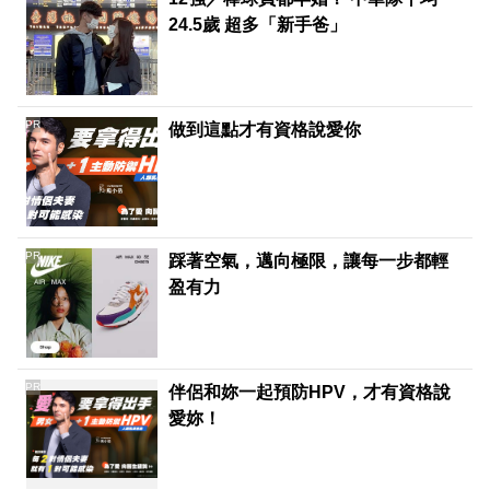
24.5歲 超多「新手爸」
PR
做到這點才有資格說愛你
PR
踩著空氣，邁向極限，讓每一步都輕
盈有力
PR
伴侶和妳一起預防HPV，才有資格說
愛妳！