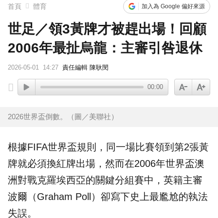
首頁
體育
加入為 Google 偏好來源
世足／領3黃牌才被趕出場！回顧
2006年最扯烏龍：主審引咎退休
2026-05-01
14:27
責任編輯 陳耿閔
00:00
2026世界盃倒數。（圖／美聯社）
根據FIFA
世界盃
規則，同一場比賽領到第2張
黃
牌
就必須換紅牌出場，然而在2006年世界盃澳
洲對戰克羅埃西亞的關鍵分組賽中，英籍
主審
波爾（Graham Poll）卻寫下史上最尷尬的執法
失誤。