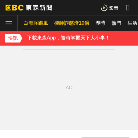
白海豚估「明通過台灣北方」北部慎防豪雨 深夜撲中國
白海豚颱風
律師詐慈濟10億
即時
熱門
《理財達人秀》X 安聯投信免費講座報名中！搶先卡位 2027
生活
下載東森App，隨時掌握天下大小事！
快訊
白海豚雨帶影響 鄭明典示警：晚上不要出門