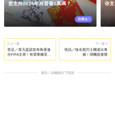
您支持2026年再普發1萬嗎？
你支
投票去
上一篇
下一篇
世足／英凡提諾宣布角逐連
快訊／味全龍巴士國道出車
任FIFA主席！有望掌權至
禍！球團急發聲
2031年
廣告 / 請繼續往下閱讀