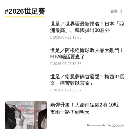
#2026世足賽
更多
世足／世界盃最新排名！日本「亞
洲最高」、韓國掉出30名外
2026-07-21 19:05
世足／阿根廷輸球敗人品大亂鬥！
FIFA喊話要查了
2026-07-21 13:56
世足／衛冕夢碎首發聲！梅西IG長
文「痛苦難以言喻」
2026-07-21 08:37
雨彈升級！大豪雨猛轟2地 10縣
市雨一路下到明天
Recommended by