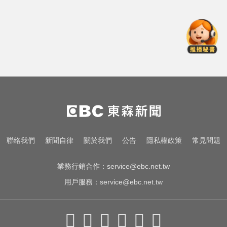
「扭曲變形」男駕駛受困亡
民進黨資深前輩辭世！前彰化市代
蔡裕昌罹癌 享壽71歲
五角大廈再公開UFO檔案 飛官阿富
汗驚見「巨大三角形」
台南死亡車禍！轎車遭大貨車壓
「扭曲變形」男駕駛受困亡
民進黨資深前輩辭世！前彰化市代
聯絡我們
新聞自律
關於我們
公告
隱私權政策
常見問題
蔡裕昌罹癌 享壽71歲
業務行銷合作：
service@ebc.net.tw
用戶服務：
service@ebc.net.tw