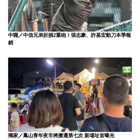
中職／中信兄弟折損2重砲！張志豪、許基宏動刀本季報
銷
獨家／鳳山青年夜市將搬遷第七次 新場址首曝光