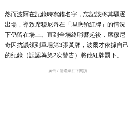
然而波爾在記錄時寫錯名字，忘記該將其驅逐
出場，導致席穆尼奇在「理應領紅牌」的情況
下仍留在場上。直到全場終哨響起後，席穆尼
奇因抗議領到單場第3張黃牌，波爾才依據自己
的紀錄（誤認為第2次警告）將他紅牌罰下。
廣告 / 請繼續往下閱讀