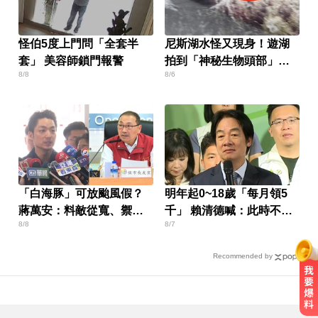
怪伯5度上門問「全套半
尼斯湖水怪又現身！遊湖
套」 美容師鎖門報警
拍到「神秘生物頭部」官
8/8
8/6
方證實了
「白海豚」可放颱風假？
明年起0~18歲「每月領5
蔣萬安：料敵從寬、禦敵
千」 賴清德喊：此時不生
8/8
8/7
從嚴
待何時
Recommended by
台南死亡車禍！轎車遭大貨車壓