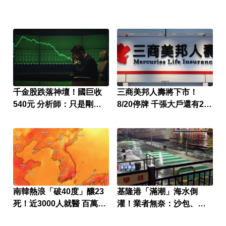
千金股跌落神壇！國巨收
三商美邦人壽將下市！
540元 分析師：只是剛開
8/20停牌 千張大戶還有252
始
人
南韓熱浪「破40度」釀23
基隆港「滿潮」海水倒
死！近3000人就醫 百萬家
灌！業者無奈：沙包、閘
畜暴斃
門都沒用