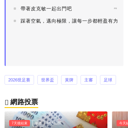
帶著皮克敏一起出門吧
PR
踩著空氣，邁向極限，讓每一步都輕盈有力
PR
2026世足賽
世界盃
黃牌
主審
足球
網路投票
4K人已投
7天後結束
單選
今天