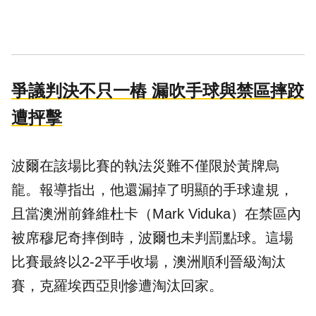
爭議判決不只一樁 漏吹手球與禁區摔跤
遭抨擊
波爾在該場比賽的執法災難不僅限於黃牌烏
龍。報導指出，他還漏掉了明顯的手球違規，
且當澳洲前鋒維杜卡（Mark Viduka）在禁區內
被席穆尼奇摔倒時，波爾也未判罰點球。這場
比賽最終以2-2平手收場，澳洲順利晉級淘汰
賽，克羅埃西亞則慘遭淘汰回家。