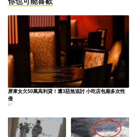
你也可能喜歡
屏東女欠50萬高利貸！遭3惡煞追討 小吃店包廂多次性
侵
8/7