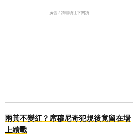
廣告 / 請繼續往下閱讀
兩黃不變紅？席穆尼奇犯規後竟留在場
上續戰