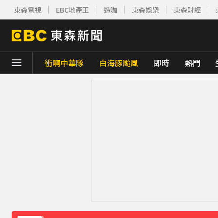
東森電視
EBC地產王
造咖
東森娛樂
東森財經
衝啊中華隊
白海豚颱風
即時
熱門
下載東森App，隨時掌握天下大小事！
今彩539開出3注800萬！威力彩頭獎、貳獎
《理財達人秀》X 安聯投信免費講座報名中！搶
王彩樺現身味全龍開球！鬆口「最後一次調