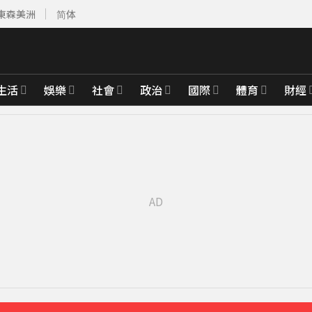
東森美洲
简体
生活
娛樂
社會
政治
國際
體育
財經
雙雙槓龜
13分鐘前
先卡位 2027
整」哽咽憶亡母吐心聲