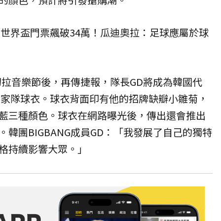
26世界盃門票飆破34萬！瓜迪奧拉：足球應屬於球
科切拉音樂節後，再傳捷報，隊長GD將成為韓國代
盃國家隊球衣。球衣背面印有他的招牌缺瓣小雛菊，
藍三種顏色。球衣在網路曝光後，傳出還會推出
韓團BIGBANG成員GD：「我發展了自己的獨特
格持續影響大眾。」