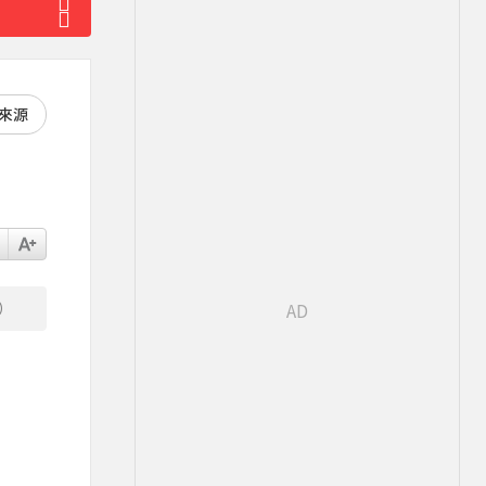
好來源
）