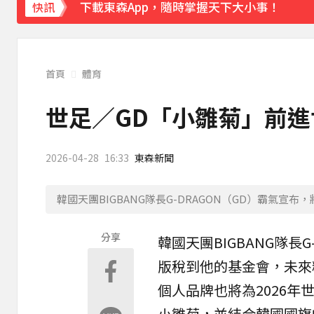
下載東森App，隨時掌握天下大小事！
快訊
今彩539開出3注800萬！威力彩頭獎、貳獎
首頁
體育
世足／GD「小雛菊」前進
2026-04-28
16:33
東森新聞
韓國天團BIGBANG隊長G-DRAGON（GD）霸氣宣布
分享
韓國天團BIGBANG隊長
版稅到他的基金會，未來
個人品牌也將為2026年
小雛菊，並結合韓國國旗