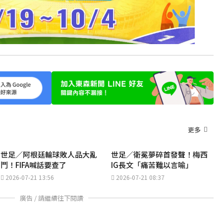
更多
世足／阿根廷輸球敗人品大亂
世足／衛冕夢碎首發聲！梅西
鬥！FIFA喊話要查了
IG長文「痛苦難以言喻」
2026-07-21 13:56
2026-07-21 08:37
廣告 / 請繼續往下閱讀