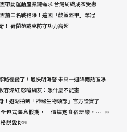
世界盃帶動運動產業鏈需求 台灣紡織成衣受惠
世界盃前三名戰袍曝！這國「靛藍盔甲」奪冠
衛！ 荷蘭范戴克防守功力高超
豚路徑變了！最快明海警 未來一週降雨熱區曝
妝容爆紅 怒嗆網友：憑什麼不能畫
身！遊湖拍到「神秘生物頭部」官方證實了
？全包式海島假期，一價搞定食宿玩樂，省錢更省心！
PR
資格說愛你
PR