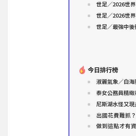
世足／2026
世足／2026
世足／最強中後
今日排行榜
淑麗氣象／白海
泰女公務員精緻
尼斯湖水怪又現
出國花費難抓
做到這點才有