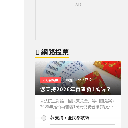
網路投票
3K人已投
2天後結束
單選
您支持2026年再普發1萬嗎？
立法院正討論「國民支援金」等相關提案，
2026年是否再普發1萬元仍待審議(請見下
方新聞)。如果2026年再普發1萬元，你支
👍 支持，全民都該領
持嗎？