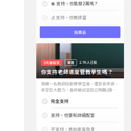
💲 支持，但能發2萬嗎？
💰 支持，但應排富
投票去
2.7K人已投
3天後結束
單選
你支持老師適度管教學生嗎？
南韓一名教師因勸導學生後，遭家長申訴、
承受巨大壓力，最終被認定因公殉職(請見
下列新聞)，引發外界關注教師教權。請問
完全支持
你支持老師適度管教學生嗎？
支持，但要有詳細配套
不支持，應由家長負責