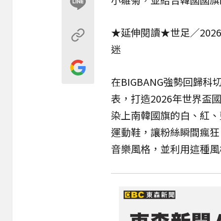
★延伸閱讀★
世足／20
迷
在BIGBANG強勢回歸
表，打造2026年世界
染上
南韓
國旗的白、紅、
運動鞋，讓粉絲瞬間瘋狂。
音樂風格，並利用這種風