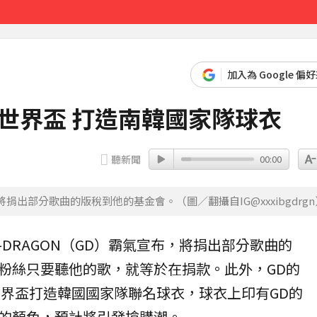
雙雙槓龜
13分鐘前
加入為 Google 偏
世界盃 打造南韓國家隊球衣
聽新聞
00:00
，將捐出部分歌曲的版稅到他的基金會。（圖／翻攝自IG@xxxibgdrgn
G-DRAGON（GD）霸氣宣布，將捐出部分歌曲的
粉絲只要聽他的歌，就等於在捐款。此外，GD的
世界盃
打造韓國
國家隊
聯名球衣，球衣上印有GD的
的顏色，預計將引發搶購潮。