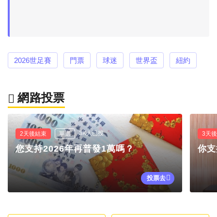
2026世足賽
門票
球迷
世界盃
紐約
網路投票
3K人已投
2天後結束
單選
3天
您支持2026年再普發1萬嗎？
你支
投票去