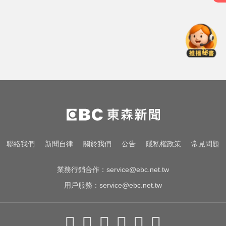
白海豚逼近放颱風假？蔣萬安說話
了
新北人妻曬內褲被沾「嘉明」！竟
是老公爺爺帶回房磨蹭 氣炸提告
愛玩車／凱旋雙車登場 660新動力
更順暢
白海豚逼近放颱風假？蔣萬安說話
了
新北人妻曬內褲被沾「嘉明」！竟
聯絡我們
新聞自律
關於我們
公告
隱私權政策
常見問題
是老公爺爺帶回房磨蹭 氣炸提告
業務行銷合作：
service@ebc.net.tw
用戶服務：
service@ebc.net.tw