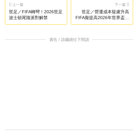
上一篇
下一篇
世足／FIFA轉彎！2026世足
世足／營運成本疑慮升高
波士頓尾隨派對解禁
FIFA擬提高2026年世界盃獎
金與補助
廣告 / 請繼續往下閱讀