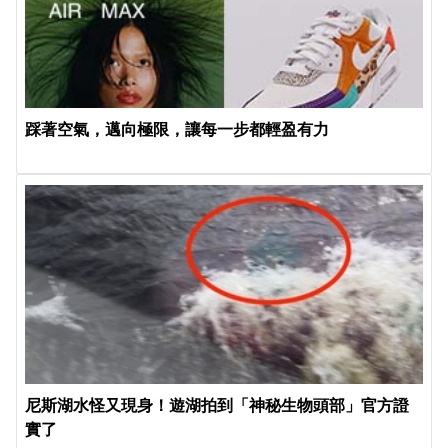
踩著空氣，邁向極限，讓每一步都輕盈有力
尼斯湖水怪又現身！遊湖拍到「神秘生物頭部」官方證
實了