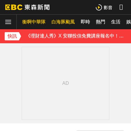
《理財達人秀》X 安聯投信免費講座報名中！搶先卡位 2027
衝啊中華隊
下載東森App，隨時掌握天下大小事！
白海豚颱風
即時
熱門
生活
娛
《理財達人秀》X 安聯投信免費講座報名中！搶先卡位 2027
快訊