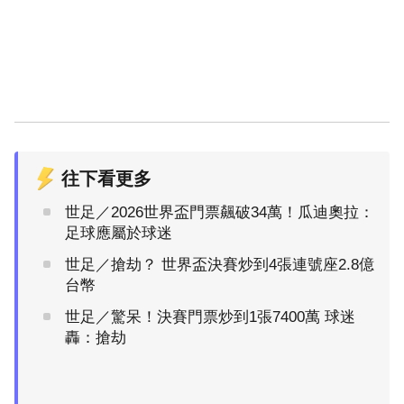
往下看更多
世足／2026世界盃門票飆破34萬！瓜迪奧拉：
足球應屬於球迷
世足／搶劫？ 世界盃決賽炒到4張連號座2.8億
台幣
世足／驚呆！決賽門票炒到1張7400萬 球迷
轟：搶劫