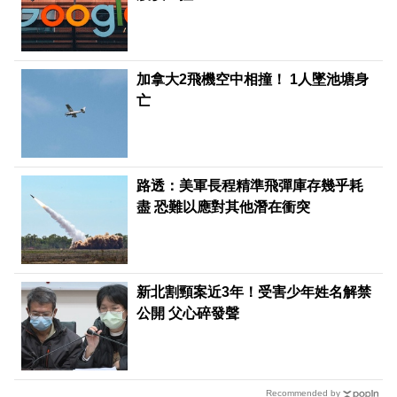
加拿大2飛機空中相撞！ 1人墜池塘身
亡
路透：美軍長程精準飛彈庫存幾乎耗
盡 恐難以應對其他潛在衝突
新北割頸案近3年！受害少年姓名解禁
公開 父心碎發聲
Recommended by