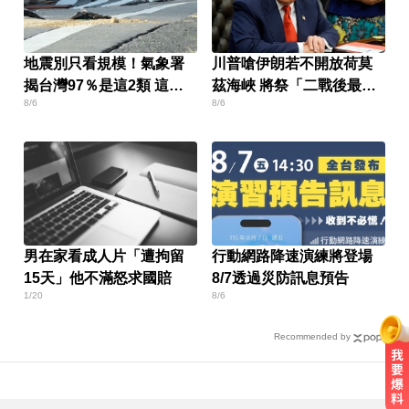
地震別只看規模！氣象署
川普嗆伊朗若不開放荷莫
揭台灣97％是這2類 這種
茲海峽 將祭「二戰後最大
8/6
8/6
破壞力更大
攻擊」
男在家看成人片「遭拘留
行動網路降速演練將登場
15天」他不滿怒求國賠
8/7透過災防訊息預告
1/20
8/6
Recommended by