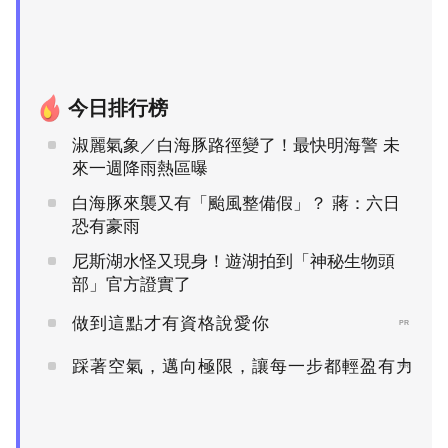
今日排行榜
淑麗氣象／白海豚路徑變了！最快明海警 未
來一週降雨熱區曝
白海豚來襲又有「颱風整備假」？ 蔣：六日
恐有豪雨
尼斯湖水怪又現身！遊湖拍到「神秘生物頭
部」官方證實了
做到這點才有資格說愛你
PR
踩著空氣，邁向極限，讓每一步都輕盈有力
PR