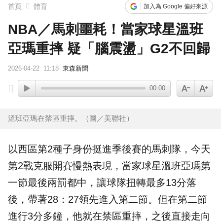
首頁
體育
加入為 Google 偏好來源
NBA／馬刺噩耗！當家球星溫班
亞瑪重摔 疑「腦震盪」G2不回歸
2026-04-22
11:18
東森新聞
00:00
溫班亞瑪在禁區重摔。（圖／美聯社）
以
西區
第2種子身份挺進季後賽的
馬刺
隊，今天
第2戰克服開賽慢熱表現，當家球星
溫班亞瑪
第
一節最後兩罰都中，讓球隊扭轉最多13分落
後，帶著28：27領先進入第二節。但在第二節
進行3分多鐘，他就在禁區重摔，之後直接走向