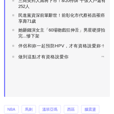
三商美邦人壽將下市！8/20停牌 千張大戶還有
252人
民進黨資深前輩辭世！前彰化市代蔡裕昌罹癌
享壽71歲
她砸錢演女主「60場吻戲狂伸舌」男星硬撐拍
完...慘下架
伴侶和妳一起預防HPV，才有資格說愛妳！
PR
做到這點才有資格說愛你
PR
NBA
馬刺
溫班亞瑪
西區
腦震盪