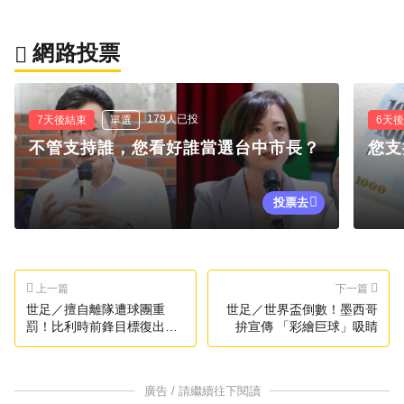
網路投票
179人已投
7天後結束
單選
6天
不管支持誰，您看好誰當選台中市長？
您支
投票去
上一篇
下一篇
世足／擅自離隊遭球團重
世足／世界盃倒數！墨西哥
罰！比利時前鋒目標復出拚
拚宣傳 「彩繪巨球」吸睛
世足
廣告 / 請繼續往下閱讀