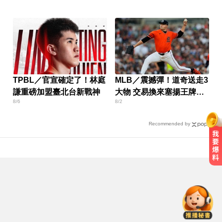
TPBL／官宣確定了！林庭
MLB／震撼彈！道奇送走3
謙重磅加盟臺北台新戰神
大物 交易換來塞揚王牌史
8/6
8/2
庫柏爾
Recommended by
莫名發燒好不了？醫揭精準診斷關
鍵
快訊／台北強風驟雨「沒放颱風
假」 蔣萬安說明了！