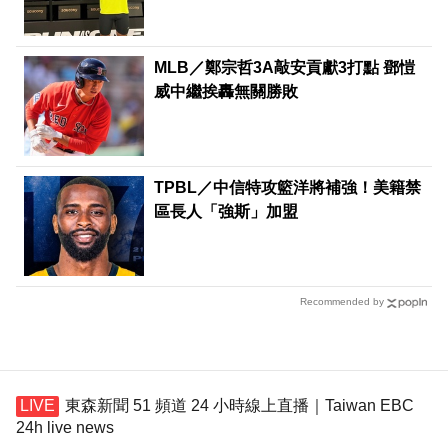
MLB／鄭宗哲3A敲安貢獻3打點 鄧愷
威中繼挨轟無關勝敗
TPBL／中信特攻籃洋將補強！美籍禁
區長人「強斯」加盟
Recommended by
東森新聞 51 頻道 24 小時線上直播｜Taiwan EBC
24h live news