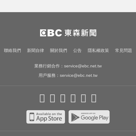
頻尿又腰痛？醫揭攝護腺癌奪命警
訊
莫名發燒好不了？醫揭精準診斷關
鍵
快訊／台北強風驟雨「沒放颱風
聯絡我們
新聞自律
關於我們
公告
隱私權政策
常見問題
假」 蔣萬安說明了！
業務行銷合作：
service@ebc.net.tw
用戶服務：
service@ebc.net.tw