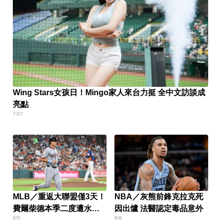
Wing Stars女孩日！Mingo家人來台力挺 全中文訪談成
亮點
7/27
MLB／重返大聯盟僅3天！
NBA／灰熊前鋒克拉克死
費爾柴德本季二度遭水手
因出爐 法醫認定毒品意外
8/5
8/8
DFA