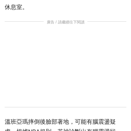
休息室。
廣告 / 請繼續往下閱讀
溫班亞瑪摔倒後臉部著地，可能有
腦震盪
疑