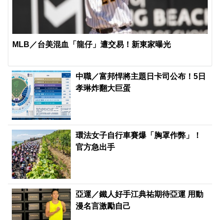
MLB／台美混血「龍仔」遭交易！新東家曝光
中職／富邦悍將主題日卡司公布！5日
孝琳炸翻大巨蛋
環法女子自行車賽爆「胸罩作弊」！
官方急出手
亞運／鐵人好手江典祐期待亞運 用動
漫名言激勵自己