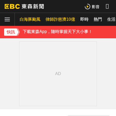
派助理颱風天護植栽！愛莉莎莎挨轟「命不如植物」反擊：不會被吹出去
白海豚颱風
下載東森App，隨時掌握天下大小事！
律師詐慈濟10億
即時
熱門
生活
獨家／「白海豚」襲泰安！苗62線落石不斷 遊客急下山
快訊