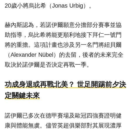
20歲小將烏比希（Jonas Urbig）。
赫內斯認為，若諾伊爾願意分擔部分賽事並協
助指導，烏比希將能更順利地接下拜仁一號門
將的重擔。這項計畫也涉及另一名門將紐貝爾
（Alexander Nübel）的去留，後者的未來完全
取決於諾伊爾是否決定再戰一季。
功成身退或再戰北美？ 世足開踢前夕決
定關鍵未來
諾伊爾已多次在德甲賽場及歐冠四強賽證明健
康與體能無虞。儘管英超俱樂部對其展現濃厚