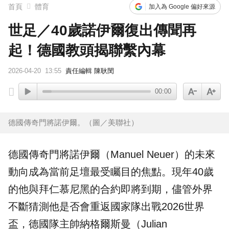
首頁
體育
加入為 Google 偏好來源
世足／40歲諾伊爾復出傳聞再
起！德國教頭揭聯繫內幕
2026-04-20
13:55
責任編輯 陳耿閔
00:00
德國傳奇門將諾伊爾。（圖／美聯社）
德國
傳奇
門將
諾伊爾
（Manuel Neuer）的未來
動向成為當前足壇最受矚目的焦點。現年40歲
的他與拜仁慕尼黑的合約即將到期，儘管外界
不斷猜測他是否會重返國家隊出戰2026
世界
盃
，德國隊主帥納格爾斯曼（Julian