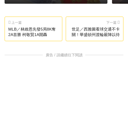
上一篇
下一篇
MLB／林維恩先發5局8K奪
世足／西雅圖看球交通不卡
2A首勝 柯敬賢1A開轟
關！華盛頓州渡輪嚴陣以待
廣告 / 請繼續往下閱讀