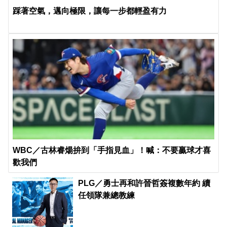
踩著空氣，邁向極限，讓每一步都輕盈有力
WBC／古林睿煬拚到「手指見血」！喊：不要贏球才喜
歡我們
PLG／勇士再和許晉哲簽複數年約 續
任領隊兼總教練