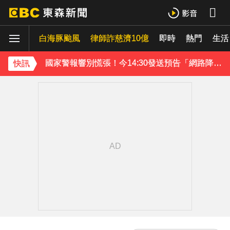
下載東森App，隨時掌握天下大小事！
白海豚颱風
律師詐慈濟10億
即時
熱門
生活
國家警報響別慌張！今14:30發送預告「網路降速」演習
快訊
《理財達人秀》X 安聯投信免費講座報名中！搶先卡位 2027
下載東森App，隨時掌握天下大小事！
國家警報響別慌張！今14:30發送預告「網路降速」演習