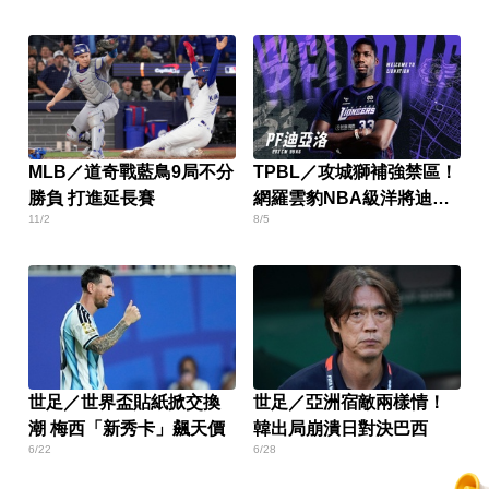
MLB／道奇戰藍鳥9局不分
TPBL／攻城獅補強禁區！
勝負 打進延長賽
網羅雲豹NBA級洋將迪亞
11/2
8/5
洛
世足／世界盃貼紙掀交換
世足／亞洲宿敵兩樣情！
潮 梅西「新秀卡」飆天價
韓出局崩潰日對決巴西
6/22
6/28