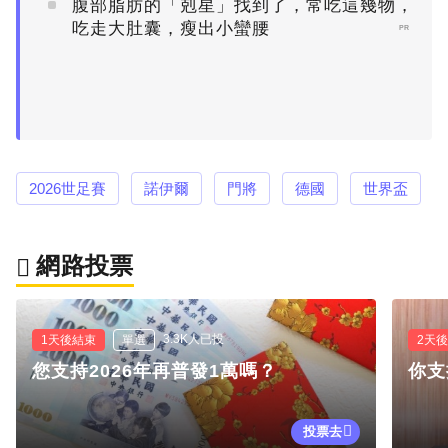
腹部脂肪的「剋星」找到了，常吃這幾物，
吃走大肚囊，瘦出小蠻腰
PR
2026世足賽
諾伊爾
門將
德國
世界盃
網路投票
3.3K人已投
1天後結束
單選
2天
您支持2026年再普發1萬嗎？
你支
投票去