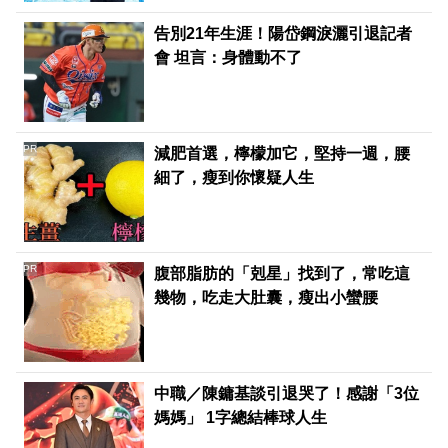
告別21年生涯！陽岱鋼淚灑引退記者
會 坦言：身體動不了
PR
減肥首選，檸檬加它，堅持一週，腰
細了，瘦到你懷疑人生
PR
腹部脂肪的「剋星」找到了，常吃這
幾物，吃走大肚囊，瘦出小蠻腰
中職／陳鏞基談引退哭了！感謝「3位
媽媽」 1字總結棒球人生