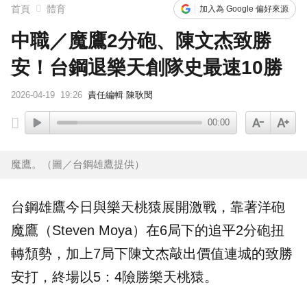
首頁
體育
加入為 Google 偏好來源
中職／魔鷹2分砲、陳文杰致勝
安！台鋼退樂天創隊史最速10勝
2026-04-19
19:26
責任編輯 陳耿閔
00:00
魔鷹。（圖／台鋼雄鷹提供）
台鋼雄鷹
今日與
樂天桃猿
展開激戰，靠著洋砲
魔鷹
（Steven Moya）在6局下的追平2分砲扭
轉頹勢，加上7局下
陳文杰
敲出價值連城的致勝
安打，終場以5：4險勝樂天桃猿。