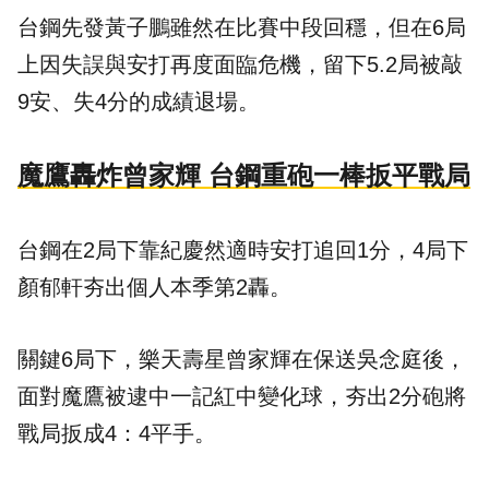
台鋼先發黃子鵬雖然在比賽中段回穩，但在6局
上因失誤與安打再度面臨危機，留下5.2局被敲
9安、失4分的成績退場。
魔鷹轟炸曾家輝 台鋼重砲一棒扳平戰局
台鋼在2局下靠紀慶然適時安打追回1分，4局下
顏郁軒夯出個人本季第2轟。
關鍵6局下，樂天壽星曾家輝在保送吳念庭後，
面對魔鷹被逮中一記紅中變化球，夯出2分砲將
戰局扳成4：4平手。