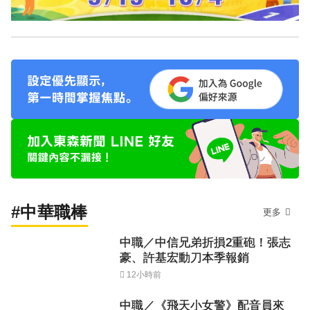
#中華職棒
更多
中職／中信兄弟折損2重砲！張志
豪、許基宏動刀本季報銷
12小時前
中職／《飛天小女警》配音員來