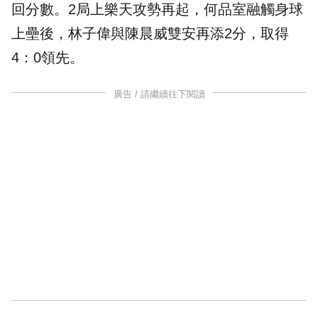
回分數。2局上樂天攻勢再起，何品室融觸身球
上壘後，林子偉與陳晨威雙安再添2分，取得
4：0領先。
廣告 / 請繼續往下閱讀