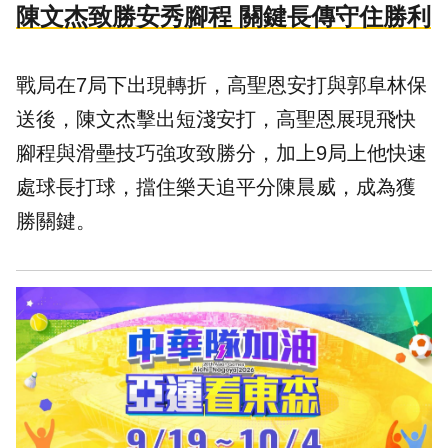
陳文杰致勝安秀腳程 關鍵長傳守住勝利
戰局在7局下出現轉折，高聖恩安打與郭阜林保
送後，陳文杰擊出短淺安打，高聖恩展現飛快
腳程與滑壘技巧強攻致勝分，加上9局上他快速
處球長打球，擋住樂天追平分陳晨威，成為獲
勝關鍵。