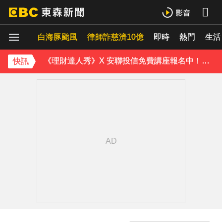
《理財達人秀》X 安聯投信免費講座報名中！搶先卡位 2027
白海豚颱風
下載東森App，隨時掌握天下大小事！
律師詐慈濟10億
即時
熱門
生活
《理財達人秀》X 安聯投信免費講座報名中！搶先卡位 2027
快訊