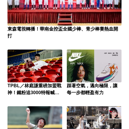
東森電視轉播！華南金控盃全國少棒、青少棒賽熱血開
打
PR
TPBL／林庭謙重磅加盟戰
踩著空氣，邁向極限，讓
神！鐵粉追3000特報喊：
每一步都輕盈有力
不加班了