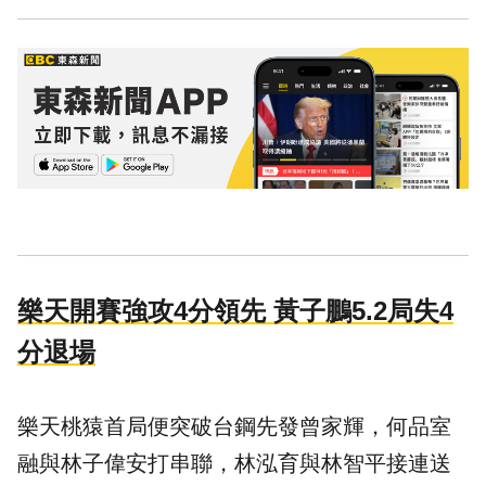
樂天開賽強攻4分領先 黃子鵬5.2局失4
分退場
樂天桃猿首局便突破台鋼先發曾家輝，何品室
融與林子偉安打串聯，林泓育與林智平接連送