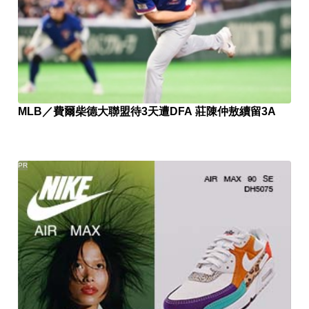
MLB／費爾柴德大聯盟待3天遭DFA 莊陳仲敖續留3A
PR