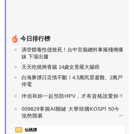
今日排行榜
滴管餵毒性侵致死！台中宮廟總幹事摧殘傳播
妹 下場出爐
天天吃燒烤香腸 14歲女竟罹大腸癌
白海豚撲日災情不斷！4.5萬民眾避難、2萬戶
停電
伴侶和妳一起預防HPV，才有資格說愛妳！
PR
009829掌握AI關鍵 大華韓國KOSPI 50今
強勢開募
PR
仙桃牌
PR