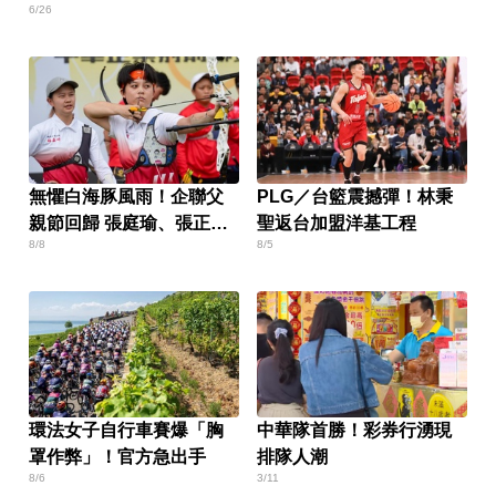
6/26
無懼白海豚風雨！企聯父
PLG／台籃震撼彈！林秉
親節回歸 張庭瑜、張正韋
聖返台加盟洋基工程
8/8
8/5
用勝利感謝老爸
環法女子自行車賽爆「胸
中華隊首勝！彩券行湧現
罩作弊」！官方急出手
排隊人潮
8/6
3/11