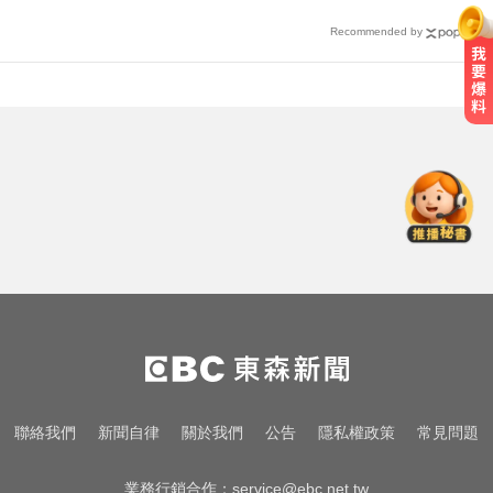
Recommended by
明天會放颱風假嗎？8縣市達「停班
課標準」
姜厚任小24歲女友「3碩1博」造
假？ 台大回應了
女藝人遭經紀人「車內侵犯」 錄音
檔成鐵證
明天會放颱風假嗎？8縣市達「停班
課標準」
姜厚任小24歲女友「3碩1博」造
聯絡我們
新聞自律
關於我們
公告
隱私權政策
常見問題
假？ 台大回應了
業務行銷合作：
service@ebc.net.tw