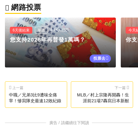
網路投票
4.1K人已投
6天後結束
單選
今天
您支持2026年再普發1萬嗎？
你支
投票去
上一篇
下一篇
中職／兄弟3比9遭味全痛
MLB／村上宗隆再開轟！生
宰！慘寫隊史最速12敗紀錄
涯前21場7轟寫日本新猷
廣告 / 請繼續往下閱讀