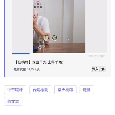
ads by popIn
【仙桃牌】保血平丸(去羚羊角)
深入了解
觀看次數 51,279次
中華職棒
台鋼雄鷹
樂天桃猿
魔鷹
陳文杰