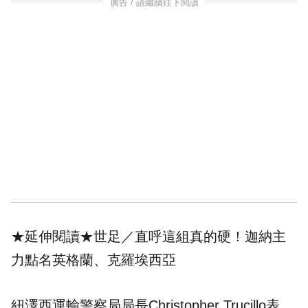
廣告 / 請繼續往下閱讀
★延伸閱讀★
世足／直呼這組真的硬！迦納主
力點名英格蘭、克羅埃西亞
紐澤西運輸警察局局長Christopher Trucillo表