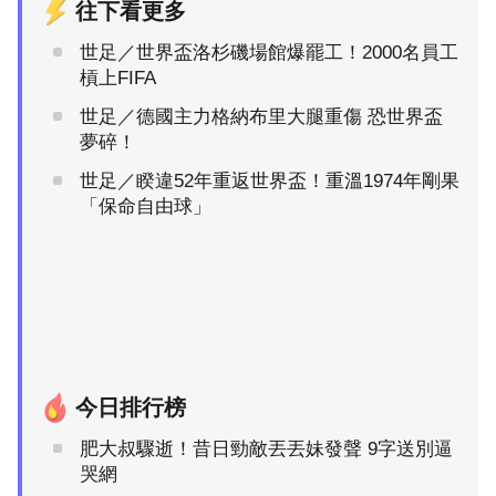
往下看更多
世足／世界盃洛杉磯場館爆罷工！2000名員工
槓上FIFA
世足／德國主力格納布里大腿重傷 恐世界盃
夢碎！
世足／睽違52年重返世界盃！重溫1974年剛果
「保命自由球」
今日排行榜
肥大叔驟逝！昔日勁敵丟丟妹發聲 9字送別逼
哭網