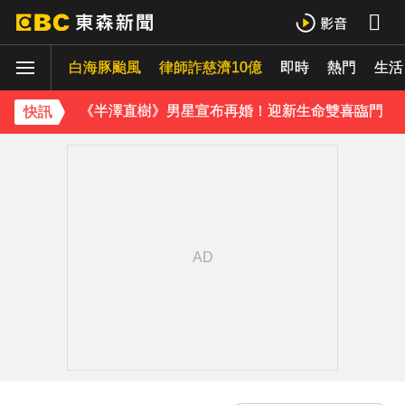
攏係為了晶片！「斷交19年」 哥斯大黎加連2年來台
白海豚颱風
律師詐慈濟10億
即時
熱門
《理財達人秀》X 安聯投信免費講座報名中！搶先卡位 2027
生活
《半澤直樹》男星宣布再婚！迎新生命雙喜臨門
快訊
涉製毒、跨國販毒！埃及女星被判死刑
美國抗癌網紅拒安寧！家屬證實死訊 得年26歲
下載東森App，隨時掌握天下大小事！
三商美邦人壽將下市！8/20停牌 千張大戶還有252人