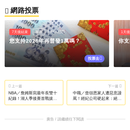
網路投票
3.8K人已投
7天後結束
單選
1天
您支持2026年再普發1萬嗎？
你支
投票去
上一篇
下一篇
NBA／詹姆斯寫最年長雙十
中職／曾頌恩家人遭惡意謾
紀錄！湖人季後賽首戰拔火
罵！經紀公司硬起來：絕不
箭
容忍
廣告 / 請繼續往下閱讀