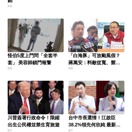
銷
8/8
怪伯5度上門問「全套半
「白海豚」可放颱風假？
套」 美容師鎖門報警
蔣萬安：料敵從寬、禦敵
8/8
8/8
從嚴
川普簽署行政命令！限縮
台中市長選情！江啟臣
出生公民權並禁生育旅遊
38.2%領先何欣純 最新民
8/7
8/7
調曝