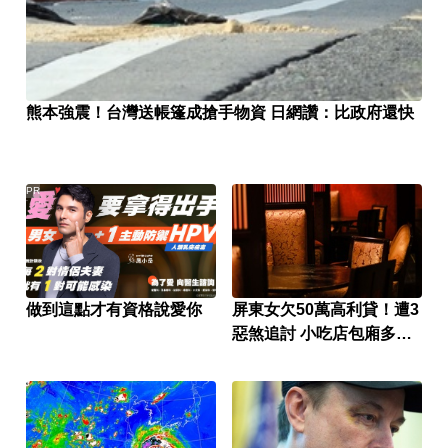
熊本強震！台灣送帳篷成搶手物資 日網讚：比政府還快
PR
做到這點才有資格說愛你
屏東女欠50萬高利貸！遭3
惡煞追討 小吃店包廂多次
性侵