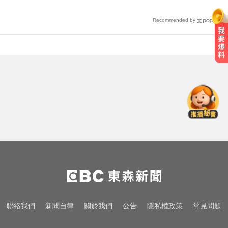
Recommended by
隔夜菜藏致命危機？醫揭預防食物
中毒關鍵
總統：勞工是經濟進步幕後英雄 盼
支持政府政策
宏碁發現兆基內部管理缺失 辭任董
事長撤出經營層
隔夜菜藏致命危機？醫揭預防食物
中毒關鍵
總統：勞工是經濟進步幕後英雄 盼
聯絡我們
新聞自律
關於我們
公告
隱私權政策
常見問題
支持政府政策