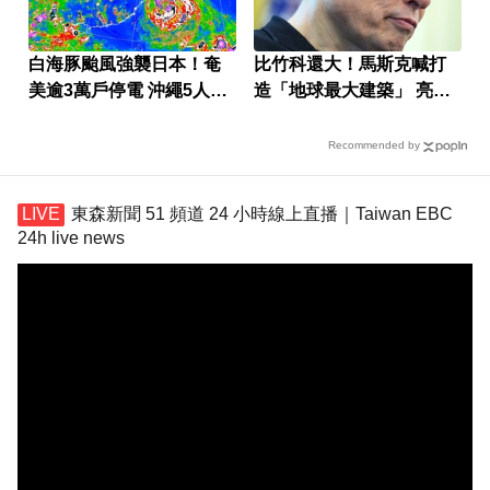
白海豚颱風強襲日本！奄
比竹科還大！馬斯克喊打
美逾3萬戶停電 沖繩5人受
造「地球最大建築」 亮點
傷
一次看
Recommended by
東森新聞 51 頻道 24 小時線上直播｜Taiwan EBC
24h live news