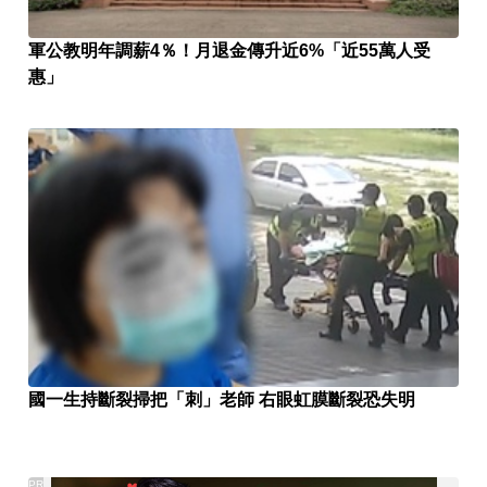
軍公教明年調薪4％！月退金傳升近6%「近55萬人受
惠」
國一生持斷裂掃把「刺」老師 右眼虹膜斷裂恐失明
PR