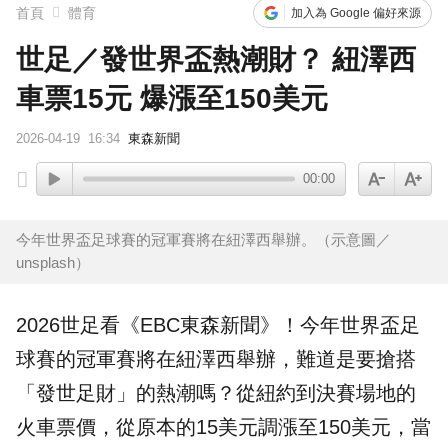
首頁
體育
加入為 Google 偏好來源
世足／發世界盃熱潮財？ 紐澤西
車票15元 爆漲至150美元
2026-04-19
16:34
東森新聞
00:00
今年世界盃足球賽的冠軍賽將在紐澤西舉辦。（示意圖／
unsplash）
2026世足看《EBC東森新聞》！今年世界盃足
球賽的
冠軍賽
將在
紐澤西
舉辦，難道是要搶搭
「發世足財」的熱潮嗎？從紐約到決賽場地的
火車
票價，從原本的15美元調漲至150美元，當