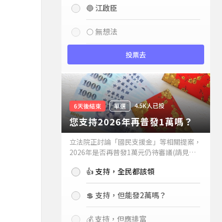
🔵 江啟臣
⚪ 無想法
投票去
4.5K人已投
6天後結束
單選
您支持2026年再普發1萬嗎？
立法院正討論「國民支援金」等相關提案，
2026年是否再普發1萬元仍待審議(請見下
方新聞)。如果2026年再普發1萬元，你支
👍 支持，全民都該領
持嗎？
💲 支持，但能發2萬嗎？
💰 支持，但應排富