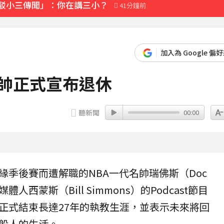
「駁小三傳聞」：你在講三小？
41分鐘前
加入為 Google 偏
名帥正式宣布退休
聽新聞
00:00
緣季後賽而遭解職的
NBA
一代名帥
瑞佛斯
（Doc
媒體人西蒙斯（Bill Simmons）的Podcast節目
正式結束長達27年的執教生涯，並表示未來將回
般人的生活。