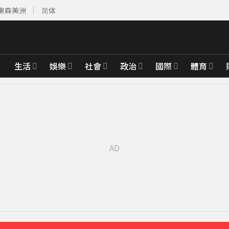
東森美洲
简体
生活
娛樂
社會
政治
國際
體育
「駁小三傳聞」：你在講三小？
41分鐘前
聲」：行過死陰的幽谷