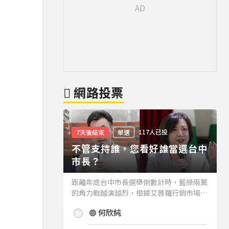
網路投票
117人已投
7天後結束
單選
不管支持誰，您看好誰當選台中
市長？
距離年底台中市長選舉倒數計時，藍綠兩黨
的角力戰越演越烈，根據艾普羅行銷市場研
究公司進行的最新台中市長民調結果也出爐
🟢 何欣純
(詳情請見下方新聞)。而不管支持誰，您看
好誰當選台中市長？