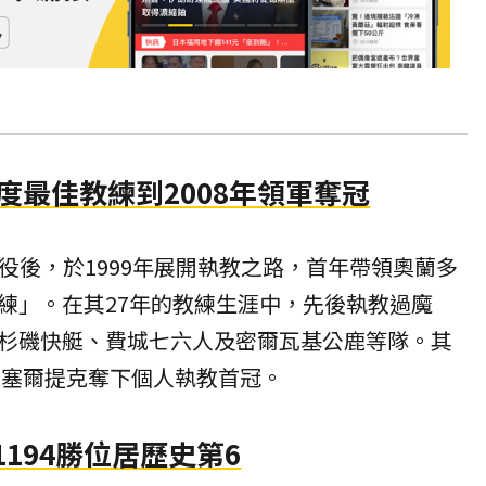
年度最佳教練到2008年領軍奪冠
役後，於1999年展開執教之路，首年帶領奧蘭多
練」。在其27年的教練生涯中，先後執教過魔
杉磯快艇、費城七六人及密爾瓦基公鹿等隊。其
率領塞爾提克奪下個人執教首冠。
194勝位居歷史第6