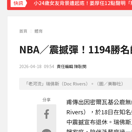
小24歲女友背景遭起底！姜厚任12點聲明
快訊
首頁
體育
NBA／震撼彈！1194勝
2026-04-18
09:54
責任編輯 陳耿閔
「老河流」瑞佛斯（Doc Rivers）。（圖／美聯社）
分享
甫傳出因密爾瓦基公鹿無
Rivers），於18日在知名
中震撼宣布
退休
。瑞佛斯
歸家庭，陪伴孫輩度過一