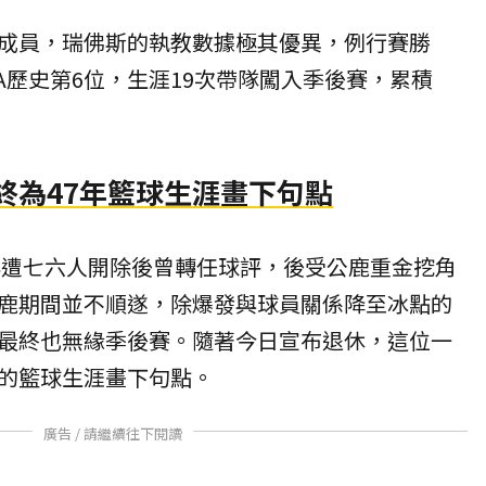
成員，瑞佛斯的執教數據極其優異，例行賽勝
NBA歷史第6位，生涯19次帶隊闖入季後賽，累積
終為47年籃球生涯畫下句點
3年遭七六人開除後曾轉任球評，後受公鹿重金挖角
鹿期間並不順遂，除爆發與球員關係降至冰點的
最終也無緣季後賽。隨著今日宣布退休，這位一
的籃球生涯畫下句點。
廣告 / 請繼續往下閱讀