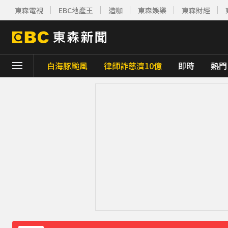
東森電視
EBC地產王
造咖
東森娛樂
東森財經
白海豚颱風
律師詐慈濟10億
即時
熱門
下載東森App，隨時掌握天下大小事！
小24歲女友背景遭起底！姜厚任12點聲明
王子不倫粿粿判賠百萬！神隱9月「二度發
下載東森App，隨時掌握天下大小事！