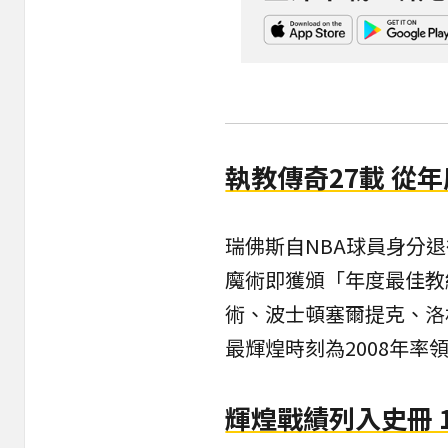
執教傳奇27載 從
瑞佛斯自NBA球員身分退
魔術即獲頒「年度最佳教
術、波士頓塞爾提克、洛
最輝煌時刻為2008年
輝煌戰績列入史冊 1