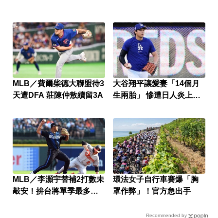
MLB／費爾柴德大聯盟待3
大谷翔平讓愛妻「14個月
天遭DFA 莊陳仲敖續留3A
生兩胎」 慘遭日人炎上！
網友戰翻
MLB／李灝宇替補2打數未
環法女子自行車賽爆「胸
敲安！拚台將單季最多安
罩作弊」！官方急出手
卡關
Recommended by