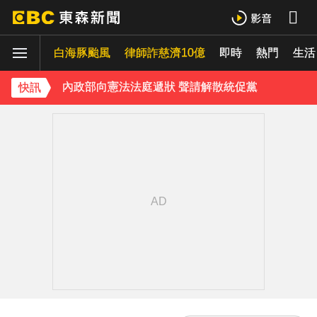
下載東森App，隨時掌握天下大小事！
白海豚颱風
律師詐慈濟10億
即時
熱門
生活
內政部向憲法法庭遞狀 聲請解散統促黨
快訊
《理財達人秀》X 安聯投信免費講座報名中！搶先卡位 2027
下載東森App，隨時掌握天下大小事！
內政部向憲法法庭遞狀 聲請解散統促黨