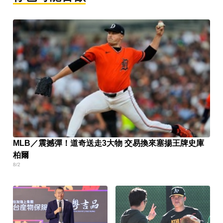
MLB／震撼彈！道奇送走3大物 交易換來塞揚王牌史庫
柏爾
8/2