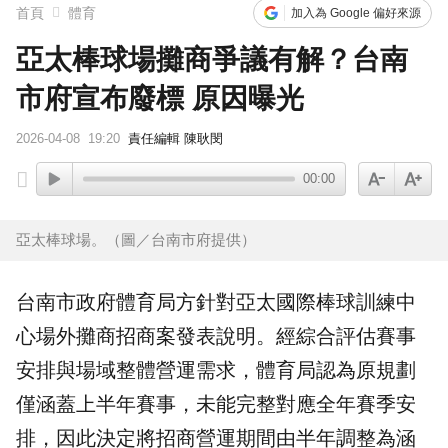
首頁
體育
加入為 Google 偏好來源
亞太棒球場攤商爭議有解？台南
市府宣布廢標 原因曝光
2026-04-08
19:20
責任編輯 陳耿閔
00:00
亞太棒球場。（圖／台南市府提供）
台南市
政府體育局方針對亞太國際棒球訓練中
心場外
攤商
招商案發表說明。經綜合評估賽事
安排與場域整體營運需求，體育局認為原規劃
僅涵蓋上半年賽事，未能完整對應全年賽季安
排，因此決定將招商營運期間由半年調整為涵