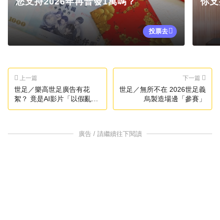
您支持2026年再普發1萬嗎？
你支
投票去
上一篇
下一篇
世足／樂高世足廣告有花
世足／無所不在 2026世足義
絮？ 竟是AI影片「以假亂
烏製造場邊「參賽」
真」
廣告 / 請繼續往下閱讀