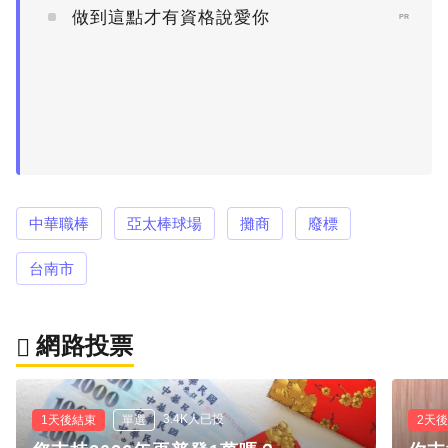
做到這點才有資格說愛你
PR
中華職棒
亞太棒球場
攤商
廢標
台南市
網路投票
3.4K人已投
1天後結束
單選
2天