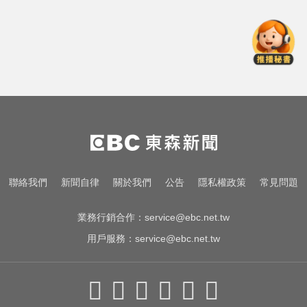
年後還陳時中清白
今立秋拚轉運！命理師點名「6生
肖」：把握黃金7天
生人迴避！台中海線將送肉粽 路
線、時間曝光
慈濟採購BNT疫苗被詐10億！醫：4
年後還陳時中清白
今立秋拚轉運！命理師點名「6生
聯絡我們
新聞自律
關於我們
公告
隱私權政策
常見問題
肖」：把握黃金7天
業務行銷合作：
service@ebc.net.tw
用戶服務：
service@ebc.net.tw