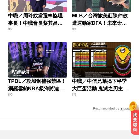
中職／周玲妏當選棒協理
MLB／台灣旅美莊陳仲敖
事長！中職會長蔡其昌發
遭運動家DFA！未來命運
8/2
8/1
聲了
曝光
TPBL／攻城獅補強禁區！
中職／中信兄弟揭下半季
網羅雲豹NBA級洋將迪亞
大巨蛋活動 鬼滅之刃主題
8/5
8/3
洛
週9/18開打
Recommended by
慈濟採購BNT疫苗被詐10億！醫：4