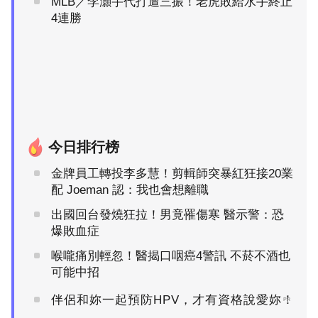
MLB／李灝宇代打遭三振！老虎敗給水手終止
4連勝
今日排行榜
金牌員工轉投李多慧！剪輯師突暴紅狂接20業
配 Joeman 認：我也會想離職
出國回台發燒狂拉！男竟罹傷寒 醫示警：恐
爆敗血症
喉嚨痛別輕忽！醫揭口咽癌4警訊 不菸不酒也
可能中招
伴侶和妳一起預防HPV，才有資格說愛妳！
PR