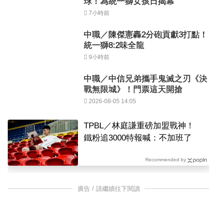
球！為統一獅女孩日揭幕
7小時前
中職／陳傑憲轟2分砲貢獻3打點！
統一獅8:2味全龍
9小時前
中職／中信兄弟攜手鬼滅之刃《決
戰無限城》！門票這天開搶
2026-08-05 14:05
TPBL／林庭謙重磅加盟戰神！
鐵粉追3000特報喊：不加班了
Recommended by
廣告 / 請繼續往下閱讀