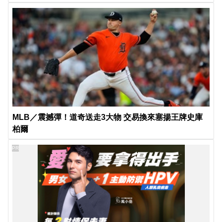
MLB／震撼彈！道奇送走3大物 交易換來塞揚王牌史庫
柏爾
PR