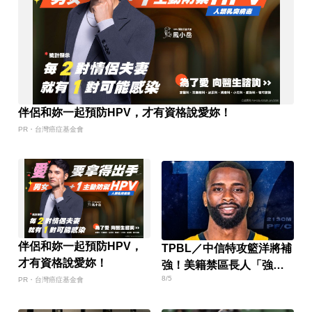
伴侶和妳一起預防HPV，才有資格說愛妳！
PR・台灣癌症基金會
伴侶和妳一起預防HPV，
TPBL／中信特攻籃洋將補
才有資格說愛妳！
強！美籍禁區長人「強
8/5
斯」加盟
PR・台灣癌症基金會