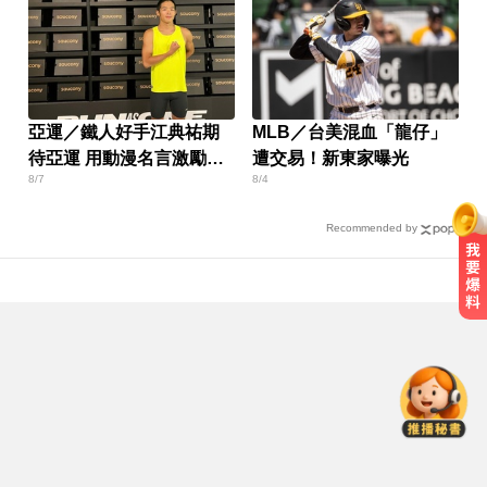
亞運／鐵人好手江典祐期
MLB／台美混血「龍仔」
待亞運 用動漫名言激勵自
遭交易！新東家曝光
8/7
8/4
己
Recommended by
國中暑輔悲劇！小六升國一男學生
折斷掃把刺傷女師 右眼恐失明
愛玩車／700匹馬力！奧斯頓馬丁
DB12 S登場
喉嚨痛別輕忽！醫揭口咽癌4警訊