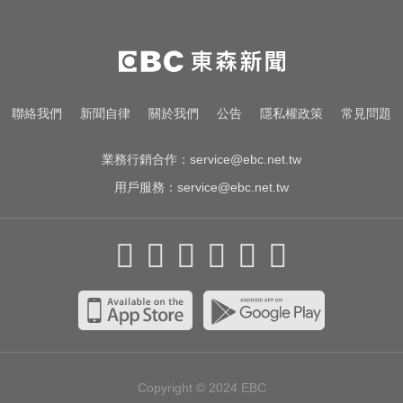
不菸不酒也可能中招
國中暑輔悲劇！小六升國一男學生
折斷掃把刺傷女師 右眼恐失明
愛玩車／700匹馬力！奧斯頓馬丁
聯絡我們
新聞自律
關於我們
公告
隱私權政策
常見問題
DB12 S登場
業務行銷合作：
service@ebc.net.tw
用戶服務：
service@ebc.net.tw
Copyright © 2024
EBC