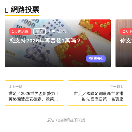
網路投票
3.3K人已投
1天後結束
單選
2天
您支持2026年再普發1萬嗎？
你支
投票去
上一篇
下一篇
世足／2026世界盃新勢力！
世足／國際足總最新世界排
英格蘭雙星安德森、歐萊禮
名 法國高居第一名寶座
受矚目
廣告 / 請繼續往下閱讀