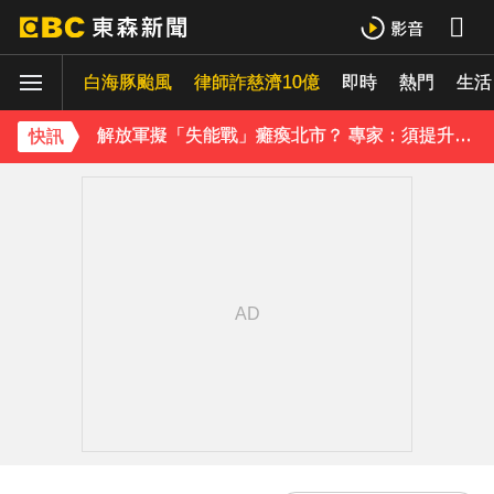
白海豚颱風移動變慢！專家：影響時間拉長 北台恐迎狂風暴雨
白海豚颱風
律師詐慈濟10億
即時
熱門
生活
解放軍擬「失能戰」癱瘓北市？ 專家：須提升城鎮韌性
《理財達人秀》X 安聯投信免費講座報名中！搶先卡位 2027
快訊
下載東森App，隨時掌握天下大小事！
採購疫苗遭詐騙 慈濟委任律師發聲明：不排除民事求償