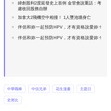
緯創股利2度延發史上首例 金管會說重話：考
慮收回股務自辦
加拿大2飛機空中相撞！ 1人墜池塘身亡
伴侶和妳一起預防HPV，才有資格說愛妳！
PR
伴侶和妳一起預防HPV，才有資格說愛妳！
PR
中華職棒
中信兄弟
花生漫畫
主題日
史努比