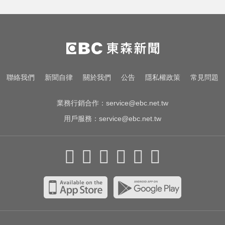
愛玩車／無聲超跑失寵 瑪莎拉蒂將
回歸V8手排
白海豚颱風移動變慢！專家：影響
時間拉長 北台恐迎狂風暴雨
台中恐怖車禍！婦人遭大貨車猛撞
聯絡我們
新聞自律
關於我們
公告
隱私權政策
常見問題
下半身重創身亡
業務行銷合作：
service@ebc.net.tw
用戶服務：
service@ebc.net.tw