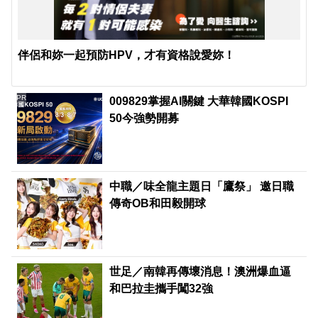
伴侶和妳一起預防HPV，才有資格說愛妳！
PR
009829掌握AI關鍵 大華韓國KOSPI
50今強勢開募
中職／味全龍主題日「鷹祭」 邀日職
傳奇OB和田毅開球
世足／南韓再傳壞消息！澳洲爆血逼
和巴拉圭攜手闖32強