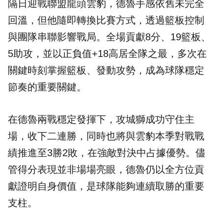
隔日迎戰聯盟龍頭雲豹，德魯手感依舊未完全
回溫，但他隨即轉換比賽方式，透過籃板控制
與團隊串聯影響戰局。全場貢獻8分、19籃板、
5助攻，並以正負值+18高居全隊之最，多次在
關鍵時刻掌握籃板、發動攻勢，成為球隊穩定
節奏的重要關鍵。
在德魯兩戰穩定發揮下，攻城獅成功守住主
場，收下二連勝，同時也將與雲豹本季對戰戰
績推進至3勝2敗，在強敵對決中占據優勢。儘
管得分表現並非場場亮眼，德魯仍以全方位貢
獻證明自身價值，是球隊能夠連續取勝的重要
支柱。