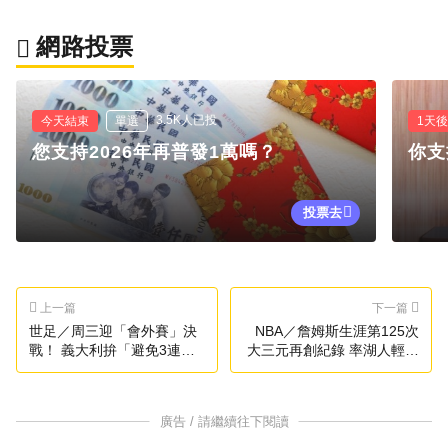
網路投票
3.5K人已投
今天結束
單選
1天
您支持2026年再普發1萬嗎？
你支
投票去
上一篇
下一篇
世足／周三迎「會外賽」決
NBA／詹姆斯生涯第125次
戰！ 義大利拚「避免3連
大三元再創紀錄 率湖人輕取
黑」
巫師
廣告 / 請繼續往下閱讀