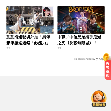
彭彭海邊秘境外拍！男伴
中職／中信兄弟攜手鬼滅
豪車接送還祭「鈔能力」
之刃《決戰無限城》！門
8/4
8/5
票這天開搶
Recommended by
白海豚颱風移動變慢！專家：影響
時間拉長 北台恐迎狂風暴雨
台中恐怖車禍！婦人遭大貨車猛撞
下半身重創身亡