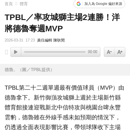
首頁
體育
加入為 Google 偏好來源
TPBL／率攻城獅主場2連勝！洋
將德魯奪週MVP
2026-03-31
17:23
責任編輯 陳耿閔
00:00
德魯。（圖／TPBL提供）
TPBL
第二十二週單週最有價值球員（
MVP
）由
德魯
拿下。
新竹御嵿攻城獅
上週於主場新竹縣
體育館接連迎戰新北中信特攻與桃園台啤永豐
雲豹，德魯雖在外線手感未如預期的情況下，
仍透過全面表現影響比賽，帶領球隊收下主場