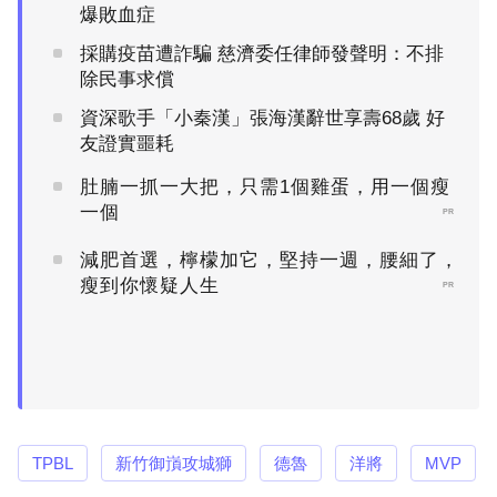
爆敗血症
採購疫苗遭詐騙 慈濟委任律師發聲明：不排
除民事求償
資深歌手「小秦漢」張海漢辭世享壽68歲 好
友證實噩耗
肚腩一抓一大把，只需1個雞蛋，用一個瘦
一個
PR
減肥首選，檸檬加它，堅持一週，腰細了，
瘦到你懷疑人生
PR
TPBL
新竹御嵿攻城獅
德魯
洋將
MVP