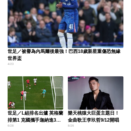
世足／被譽為內馬爾後最強！巴西18歲新星重傷恐無緣
世界盃
4/23
世足／L組排名出爐 英格蘭
樂天桃猿大巨蛋主題日！
排第1 克國攜手迦納進32
金曲歌王李玖哲9/12開唱
6/28
8/26
強