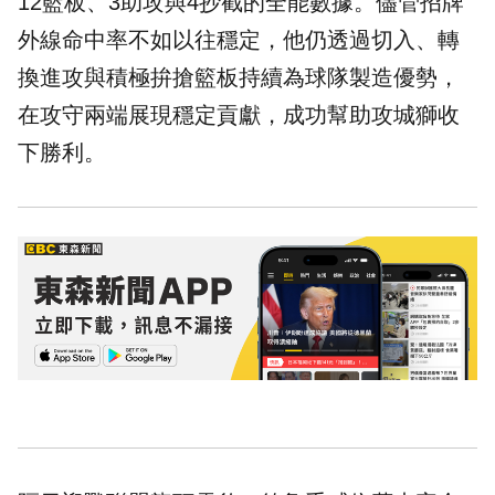
12籃板、3助攻與4抄截的全能數據。儘管招牌
外線命中率不如以往穩定，他仍透過切入、轉
換進攻與積極拚搶籃板持續為球隊製造優勢，
在攻守兩端展現穩定貢獻，成功幫助攻城獅收
下勝利。