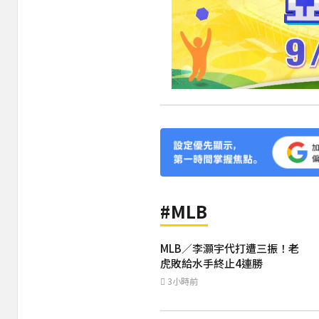
#MLB
MLB／李灝宇代打遭三振！老
虎敗給水手終止4連勝
3小時前