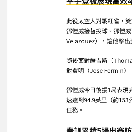
平手登板展現高效率
此役太空人對戰紅雀，雙
鄧愷威接替投球。鄧愷威面
Velazquez），讓他
隨後面對薩吉斯（Thoma
對費明（Jose Ferm
鄧愷威今日後援1局表現
速達到94.9英里（約1
任務。
春訓累積5場出賽防