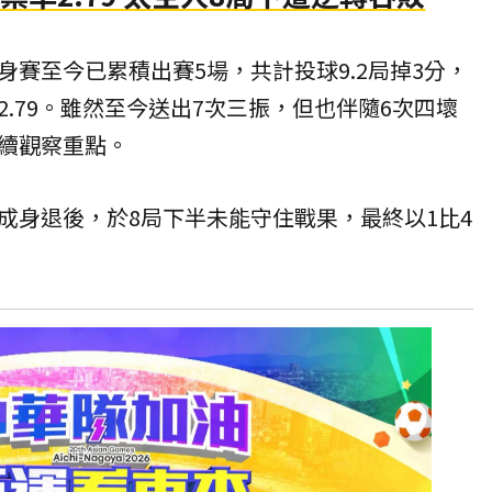
賽至今已累積出賽5場，共計投球9.2局掉3分，
.79。雖然至今送出7次三振，但也伴隨6次四壞
續觀察重點。
成身退後，於8局下半未能守住戰果，最終以1比4