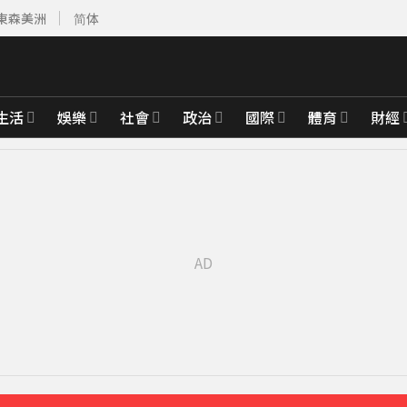
東森美洲
简体
生活
娛樂
社會
政治
國際
體育
財經
父心碎發聲
55分鐘前
先卡位 2027
沉睡般離開
5分鐘前