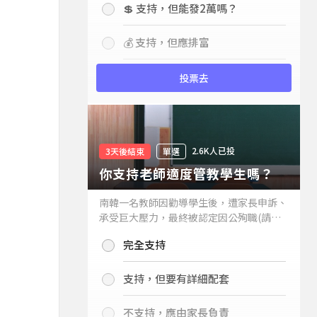
💲 支持，但能發2萬嗎？
💰 支持，但應排富
投票去
2.6K人已投
3天後結束
單選
你支持老師適度管教學生嗎？
南韓一名教師因勸導學生後，遭家長申訴、
承受巨大壓力，最終被認定因公殉職(請見
下列新聞)，引發外界關注教師教權。請問
完全支持
你支持老師適度管教學生嗎？
支持，但要有詳細配套
不支持，應由家長負責