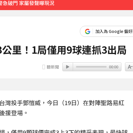
警急破門 家屬發聲曝現況
2000萬 2度遇感情詐騙
加入為 Google 偏
父心碎發聲
3公里！1局僅用9球連抓3出局
55分鐘前
聽新聞
00:00
台灣投手
鄧愷威
，今日（19日）在對陣聖路易紅
後援登場。
場，僅用9顆球便完成3上3下的精采表現，最快球