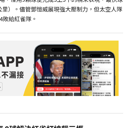
53公里）。儘管鄧愷威展現強大壓制力，但太空人隊
比4敗給紅雀隊。