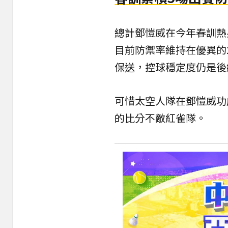
總計鄧愷威在今年春訓熱身
目前防禦率維持在優異的2
保送，控球穩定度仍是後
可惜太空人隊在鄧愷威功
的比分不敵紅雀隊。