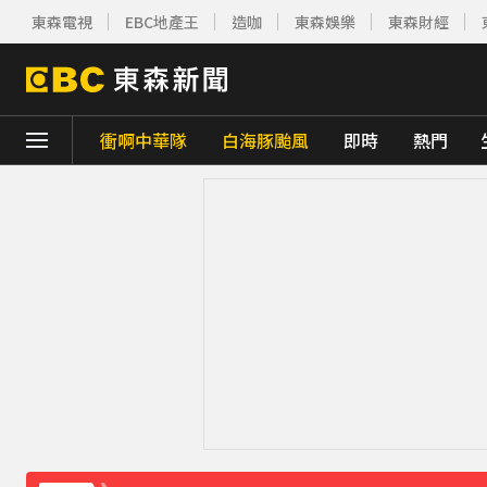
東森電視
EBC地產王
造咖
東森娛樂
東森財經
衝啊中華隊
白海豚颱風
即時
熱門
下載東森App，隨時掌握天下大小事！
新北割頸案近3年！受害少年姓名解禁公開 
《理財達人秀》X 安聯投信免費講座報名中！搶
日傳奇女星辭世！兒子曝「最後時刻」：如