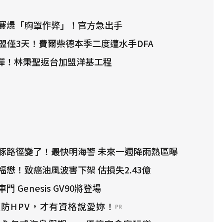
賽爆「胸罩作弊」！官方急出手
聯盟僅3天！費爾柴德本季二度遭水手DFA
撼彈！林秉聖返台加盟洋基工程
豚路徑變了！最快明海警 未來一週降雨熱區曝
懋！致癌油風波害下架 估損失2.43億
 Genesis GV90將登場
防HPV，才有資格說愛妳！
PR