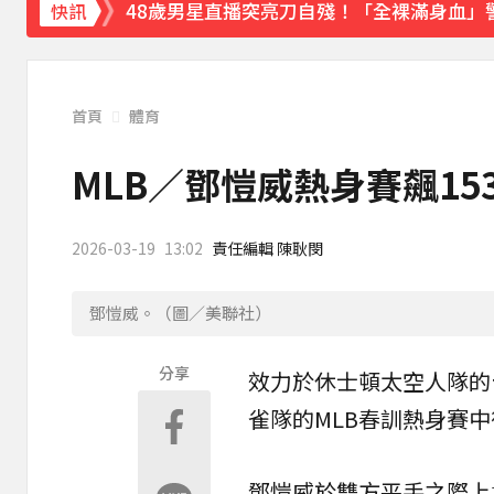
48歲男星直播突亮刀自殘！「全裸滿身血」
快訊
遭前夫割頸脅迫！「兇版李毓芬」陷養套殺慘賠
下載東森App，隨時掌握天下大小事！
首頁
體育
新北割頸案近3年！受害少年姓名解禁公開 
MLB／鄧愷威熱身賽飆15
2026-03-19
13:02
責任編輯 陳耿閔
鄧愷威。（圖／美聯社）
分享
效力於
休士頓太空人
隊的
雀隊的
MLB
春訓
熱身賽
中
鄧愷威於雙方平手之際上