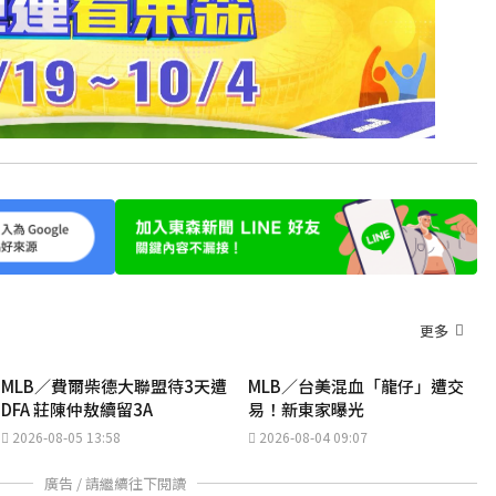
更多
MLB／費爾柴德大聯盟待3天遭
MLB／台美混血「龍仔」遭交
DFA 莊陳仲敖續留3A
易！新東家曝光
2026-08-05 13:58
2026-08-04 09:07
廣告 / 請繼續往下閱讀