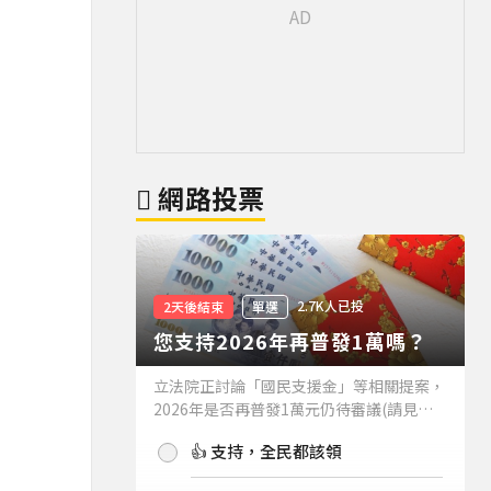
網路投票
2.7K人已投
2天後結束
單選
您支持2026年再普發1萬嗎？
立法院正討論「國民支援金」等相關提案，
2026年是否再普發1萬元仍待審議(請見下
方新聞)。如果2026年再普發1萬元，你支
👍 支持，全民都該領
持嗎？