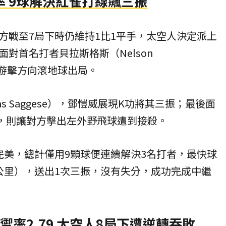
 9球解決紅雀打線飆三振
方戰至7局下時仍維持1比1平手，太空人決定派上
對首名打者貝拉斯格斯（Nelson
擊出游擊方向滾地球出局。
s Saggese），鄧愷威展現K功將其三振；最後面
in），則讓對方擊出左外野飛球遭到接殺。
完美，總計僅用9顆球便連續解決3名打者，最快球
53公里），送出1次三振，沒有失分，成功完成中繼
禦率2.79 太空人8局下遭逆轉吞敗