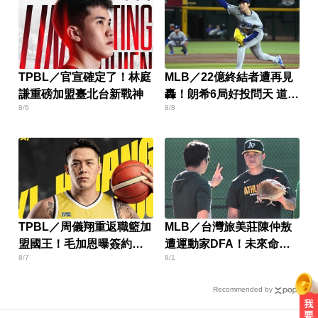
TPBL／官宣確定了！林庭
MLB／22億終結者遭再見
謙重磅加盟臺北台新戰神
轟！朗希6局好投問天 道奇
8/6
8/8
吞7連敗
TPBL／周儀翔重返職籃加
MLB／台灣旅美莊陳仲敖
盟國王！毛加恩曝簽約關
遭運動家DFA！未來命運
8/7
8/1
鍵
曝光
Recommended by