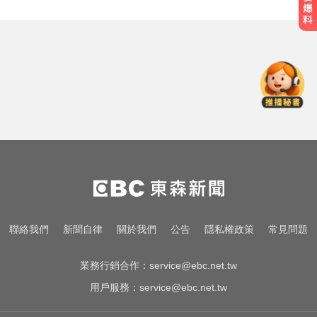
白海豚不放過台灣！今晚開始影響
最劇 2地雨量上看500毫米
肥大叔驟逝！昔日勁敵丟丟妹發聲
9字送別逼哭網
高雄恐怖車禍！電動車失控連撞13
車 車頭嚴重變形
白海豚不放過台灣！今晚開始影響
最劇 2地雨量上看500毫米
肥大叔驟逝！昔日勁敵丟丟妹發聲
聯絡我們
新聞自律
關於我們
公告
隱私權政策
常見問題
9字送別逼哭網
業務行銷合作：
service@ebc.net.tw
用戶服務：
service@ebc.net.tw