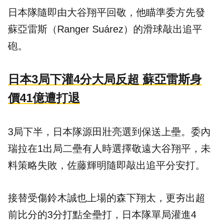
日本隊隨即由大谷翔平回敬，他瞄準委方先發
蘇亞雷斯（Ranger Suárez）的滑球敲出追平
砲。
日本3局下灌4分大局反超 蘇亞雷斯身
價41億遭打退
3局下半，日本隊源田壯亮選到保送上壘。委內
瑞拉在1出局二壘有人時選擇敬遠大谷翔平，未
料策略失敗，佐藤輝明隨即敲出追平分安打。
接替受傷鈴木誠也上場的森下翔太，更夯出超
前比分的3分打點全壘打，日本隊單局灌進4