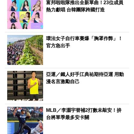
富邦啦啦隊推出全新單曲！23位成員
熱力獻唱 台韓團隊跨國打造
環法女子自行車賽爆「胸罩作弊」！
官方急出手
亞運／鐵人好手江典祐期待亞運 用動
漫名言激勵自己
MLB／李灝宇替補2打數未敲安！拚
台將單季最多安卡關