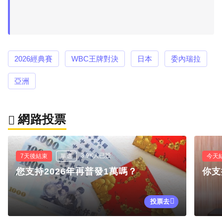
2026經典賽
WBC王牌對決
日本
委內瑞拉
亞洲
網路投票
3.9K人已投
7天後結束
單選
今天
您支持2026年再普發1萬嗎？
你支
投票去