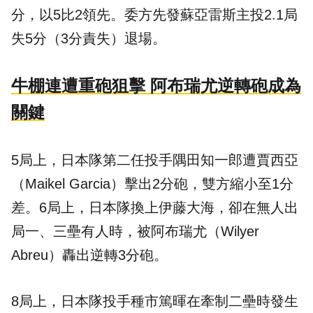
分，以5比2領先。委方先發蘇亞雷斯主投2.1局
失5分（3分責失）退場。
牛棚連遭重砲狙擊 阿布瑞尤逆轉砲成為
關鍵
5局上，日本隊第二任投手隅田知一郎遭賈西亞
（Maikel Garcia）擊出2分砲，雙方縮小至1分
差。6局上，日本隊換上伊藤大海，卻在無人出
局一、三壘有人時，被阿布瑞尤（Wilyer
Abreu）轟出逆轉3分砲。
8局上，日本隊投手種市篤暉在牽制二壘時發生