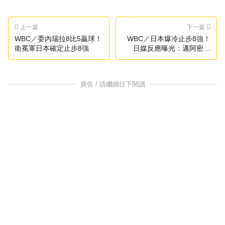
上一篇
下一篇
WBC／委內瑞拉8比5贏球！
WBC／日本爆冷止步8強！
衛冕軍日本確定止步8強
日媒反應曝光：邁阿密惡
夢…
廣告 / 請繼續往下閱讀