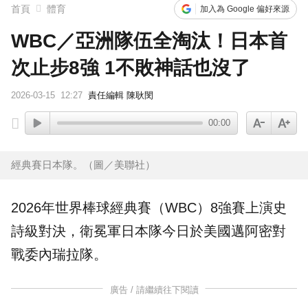
首頁
體育
加入為 Google 偏好來源
WBC／亞洲隊伍全淘汰！日本首
次止步8強 1不敗神話也沒了
2026-03-15
12:27
責任編輯 陳耿閔
00:00
經典賽日本隊。（圖／美聯社）
2026年世界棒球經典賽（WBC）8強賽上演史
詩級對決，衛冕軍
日本
隊今日於美國邁阿密對
戰
委內瑞拉
隊。
廣告 / 請繼續往下閱讀