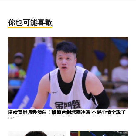
你也可能喜歡
陳靖寰涉賭獲清白！慘遭台鋼球團冷凍 不滿心情全說了
1/15