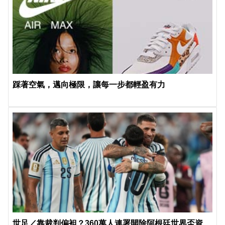
踩著空氣，邁向極限，讓每一步都輕盈有力
世足／靠裁判偏袒？360萬人連署開除阿根廷世界盃資