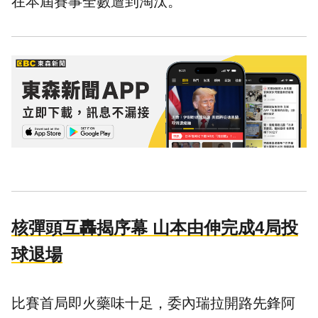
在本屆賽事全數遭到淘汰。
核彈頭互轟揭序幕 山本由伸完成4局投
球退場
比賽首局即火藥味十足，委內瑞拉開路先鋒阿