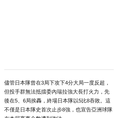
儘管日本隊曾在3局下攻下4分大局一度反超，
但投手群無法抵擋委內瑞拉強大長打火力，先
後在5、6局挨轟，終場日本隊以5比8吞敗。這
不僅是日本隊史首次止步8強，也宣告
亞洲
球隊