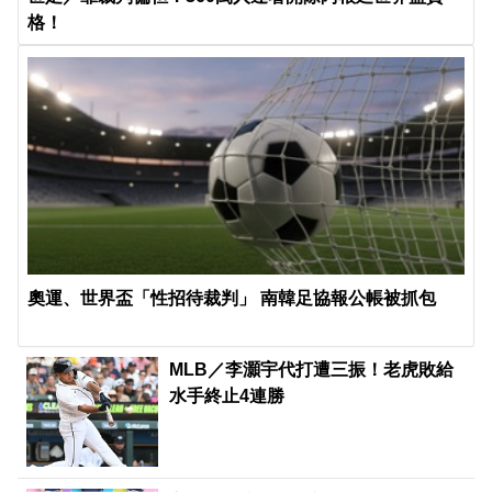
格！
奧運、世界盃「性招待裁判」 南韓足協報公帳被抓包
MLB／李灝宇代打遭三振！老虎敗給
水手終止4連勝