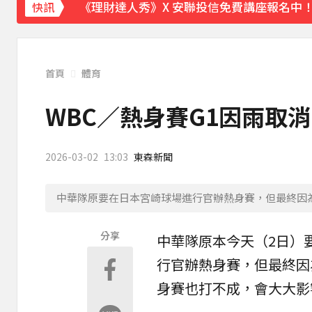
《理財達人秀》X 安聯投信免費講座報名中！搶
快訊
首頁
體育
WBC／熱身賽G1因雨取
2026-03-02
13:03
東森新聞
中華隊原要在日本宮崎球場進行官辦熱身賽，但最終因
分享
中華隊原本今天（2日）
行官辦
熱身賽
，但最終因
身賽也打不成，會大大影