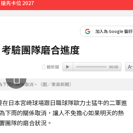
先卡位 2027
加入為 Google 偏
消 考驗團隊磨合進度
聽新聞
00:00
為下雨的關係取消。（圖／東森新聞）
要在
日本
宮崎球場跟日職球隊歐力士猛牛的二軍進
為下雨的關係取消，讓人不免擔心如果明天的熱
響團隊的磨合狀況。