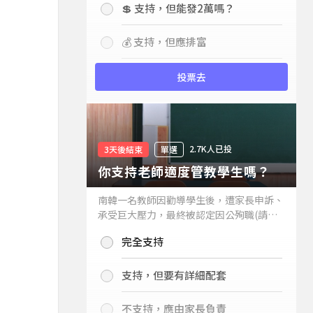
💲 支持，但能發2萬嗎？
💰 支持，但應排富
投票去
2.7K人已投
3天後結束
單選
你支持老師適度管教學生嗎？
南韓一名教師因勸導學生後，遭家長申訴、
承受巨大壓力，最終被認定因公殉職(請見
下列新聞)，引發外界關注教師教權。請問
完全支持
你支持老師適度管教學生嗎？
支持，但要有詳細配套
不支持，應由家長負責