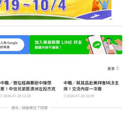
更多
中職／曾在經典賽砸中陳傑
中職／蔡其昌赴美拜會MLB主
憲！中信兄弟簽澳洲左投杰克
席！交流內容一次看
2026-07-30 12:20
2026-07-28 10:09
廣告 / 請繼續往下閱讀