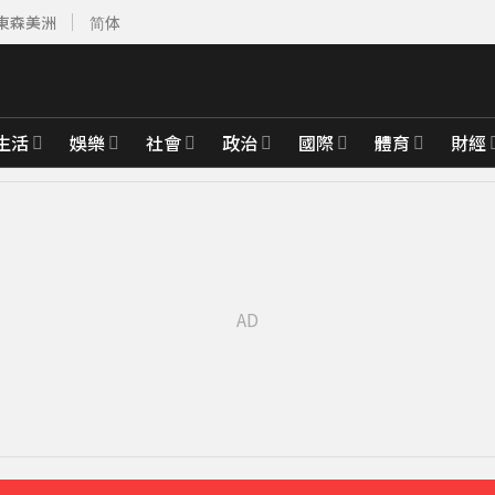
東森美洲
简体
生活
娛樂
社會
政治
國際
體育
財經
先卡位 2027
整」哽咽憶亡母吐心聲
51分鐘前