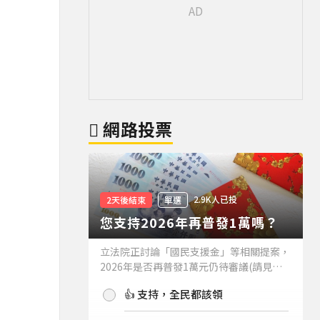
網路投票
2.9K人已投
2天後結束
單選
您支持2026年再普發1萬嗎？
立法院正討論「國民支援金」等相關提案，
2026年是否再普發1萬元仍待審議(請見下
方新聞)。如果2026年再普發1萬元，你支
👍 支持，全民都該領
持嗎？