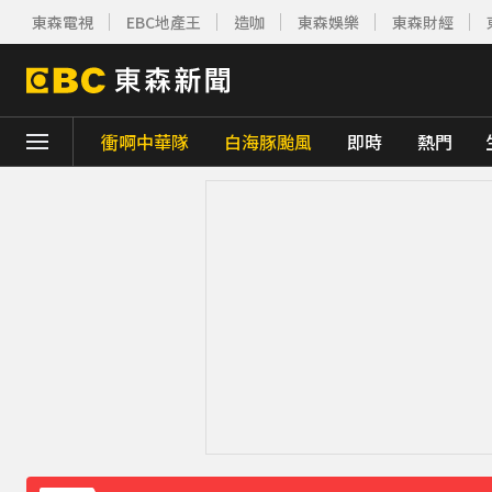
東森電視
EBC地產王
造咖
東森娛樂
東森財經
衝啊中華隊
白海豚颱風
即時
熱門
下載東森App，隨時掌握天下大小事！
《理財達人秀》X 安聯投信免費講座報名中！搶
王彩樺現身味全龍開球！鬆口「最後一次調
下載東森App，隨時掌握天下大小事！