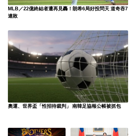
MLB／22億終結者遭再見轟！朗希6局好投問天 道奇吞7
連敗
奧運、世界盃「性招待裁判」 南韓足協報公帳被抓包