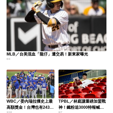
MLB／台美混血「龍仔」遭交易！新東家曝光
8/4
WBC／委內瑞拉獲史上最
TPBL／林庭謙重磅加盟戰
高額獎金！台灣也有2437
神！鐵粉追3000特報喊：
3/18
8/7