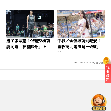
萬元
不加班了
掰了張宗憲！俄籍辣模前
中職／金佳垠萌到犯規！
妻同遊「神祕帥哥」正面
羞收萬元電風扇 一舉動秒
7/6
4/2
曝光
圈粉
Recommended by
台指期夜盤狂飆736點 專家揭反彈
契機上看48000點
白海豚撲日災情不斷！4.5萬民眾避
難、2萬戶停電