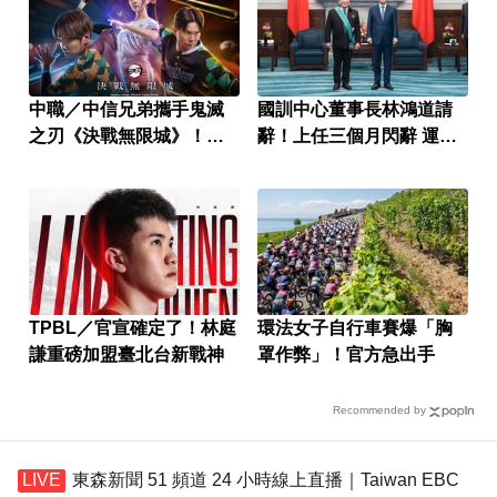
中職／中信兄弟攜手鬼滅
國訓中心董事長林鴻道請
之刃《決戰無限城》！門
辭！上任三個月閃辭 運動
票這天開搶
部證實
TPBL／官宣確定了！林庭
環法女子自行車賽爆「胸
謙重磅加盟臺北台新戰神
罩作弊」！官方急出手
Recommended by
東森新聞 51 頻道 24 小時線上直播｜Taiwan EBC