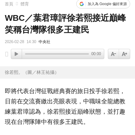
首頁
體育
加入為 Google 偏好來源
WBC／葉君璋評徐若熙接近巔峰
笑稱台灣隊很多王建民
2026-02-28
14:30
中央社
00:00
徐若熙。（圖／林王祐攝）
即將代表台灣征戰經典賽的旅日投手
徐若熙
，
日前在交流賽繳出亮眼表現，中職味全龍總教
練
葉君璋
認為，徐若熙接近巔峰狀態，並打趣
現在台灣隊陣中有很多
王建民
。