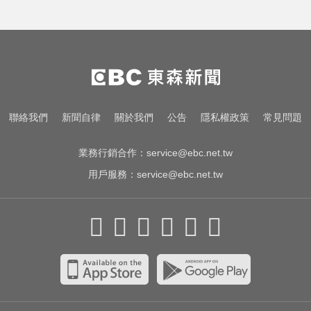
快訊／白海豚逼近！新竹縣尖石、
五峰「8校停課」
台指期夜盤狂飆736點 專家揭反彈
契機上看48000點
白海豚撲日災情不斷！4.5萬民眾避
聯絡我們
新聞自律
關於我們
公告
隱私權政策
常見問題
難、2萬戶停電
業務行銷合作：
service@ebc.net.tw
用戶服務：
service@ebc.net.tw