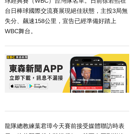
球經典賽（WBC）台灣隊名單。日前徐若熙在
台日棒球國際交流賽展現絕佳狀態，主投3局無
失分、飆速158公里，宣告已經準備好踏上
WBC舞台。
龍隊總教練葉君璋今天賽前接受媒體聯訪時表