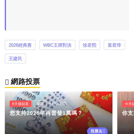
2026經典賽
WBC王牌對決
徐若熙
葉君璋
王建民
網路投票
4.2K人已投
6天後結束
單選
今天
您支持2026年再普發1萬嗎？
你支
投票去