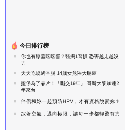
今日排行榜
你也有膝蓋喀喀響？醫揭1習慣 恐害越走越沒
力
天天吃燒烤香腸 14歲女竟罹大腸癌
攏係為了晶片！「斷交19年」 哥斯大黎加連2
年來台
伴侶和妳一起預防HPV，才有資格說愛妳！
PR
踩著空氣，邁向極限，讓每一步都輕盈有力
PR