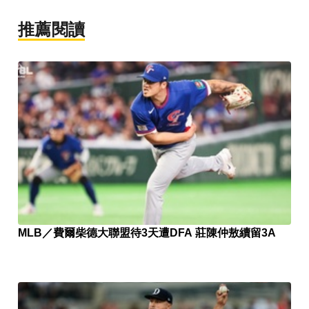
推薦閱讀
MLB／費爾柴德大聯盟待3天遭DFA 莊陳仲敖續留3A