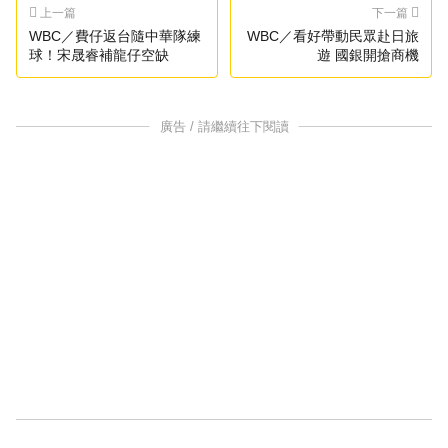
上一篇
下一篇
WBC／費仔返台隨中華隊練
WBC／看好帶動民眾赴日旅
球！宋晟睿補龍仔空缺
遊 國銀開搶商機
廣告 / 請繼續往下閱讀