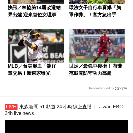
快訊／棒協第14屆改選結
環法女子自行車賽爆「胸
果出爐 迎來首位女理事長
罩作弊」！官方急出手
周玲妏！
MLB／台美混血「龍仔」
世足／最強中後衛！ 荷蘭
遭交易！新東家曝光
范戴克防守功力高超
Recommended by
東森新聞 51 頻道 24 小時線上直播｜Taiwan EBC
24h live news