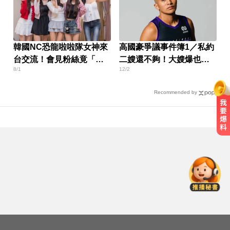
韓國NC恐龍啦啦隊女神來
高國豪爭議事件簿1／私約
台交流！會見粉絲竟「撂
二嫂還不夠！大嫂爆也曾
8/1
12/2
台語」
被騷擾
Recommended by
里約直升機墜毀 哥倫比亞一家3名
女性罹難
快訊／颱風假最新！全台9地達標
「停班停課」 風雨預測一次看
戰疫苗！沈伯洋嗆造謠不負責？ 蔣
萬安：人民記憶「洗不掉」