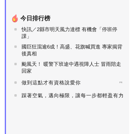
今日排行榜
快訊／2縣市明天風力達標 有機會「停班停
課」
國巨狂瀉逾6成！高盛、花旗喊買進 專家揭背
後真相
颱風天！ 暖警下班途中遇視障人士 冒雨陪走
回家
做到這點才有資格說愛你
PR
踩著空氣，邁向極限，讓每一步都輕盈有力
PR