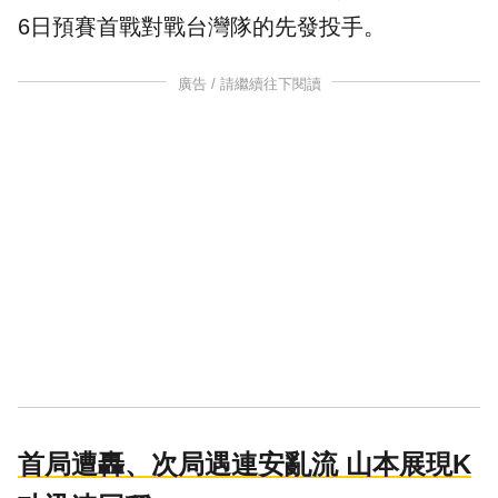
6日預賽首戰對戰台灣隊的先發投手。
廣告 / 請繼續往下閱讀
首局遭轟、次局遇連安亂流 山本展現K