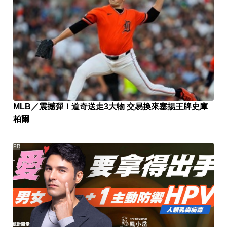
MLB／震撼彈！道奇送走3大物 交易換來塞揚王牌史庫
柏爾
PR