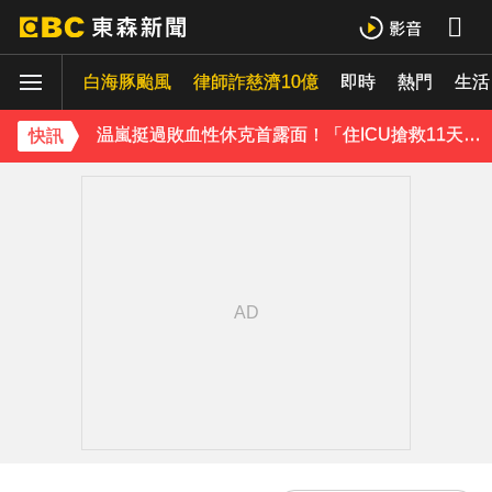
才連莊金鐘紅毯主持！夏和熙突曝「像被卡車撞」備賽狂操滿手繭
白海豚颱風
下載東森App，隨時掌握天下大小事！
律師詐慈濟10億
即時
熱門
生活
温嵐挺過敗血性休克首露面！「住ICU搶救11天」曝最新近況：讓大家擔心了
快訊