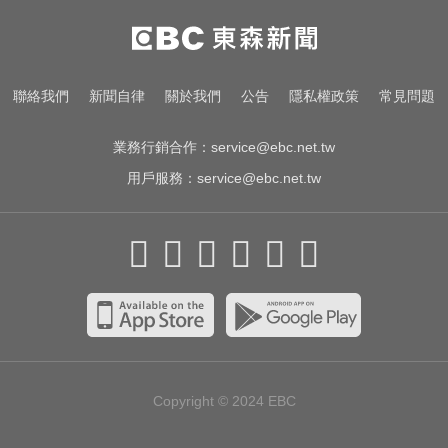
里約直升機墜毀 哥倫比亞一家3名
女性罹難
快訊／颱風假最新！全台9地達標
聯絡我們
新聞自律
關於我們
公告
隱私權政策
常見問題
「停班停課」 風雨預測一次看
業務行銷合作：
service@ebc.net.tw
用戶服務：
service@ebc.net.tw
Copyright © 2024
EBC