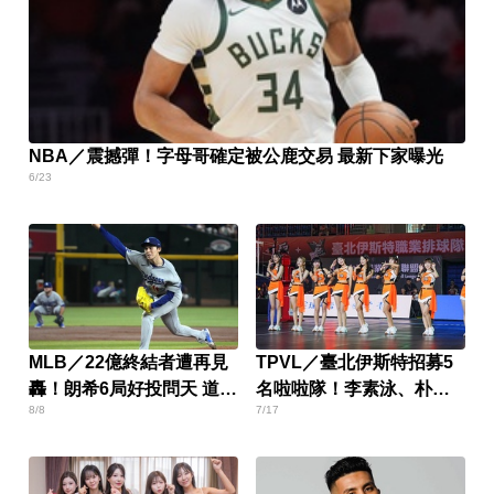
NBA／震撼彈！字母哥確定被公鹿交易 最新下家曝光
6/23
MLB／22億終結者遭再見
TPVL／臺北伊斯特招募5
轟！朗希6局好投問天 道奇
名啦啦隊！李素泳、朴恩
8/8
7/17
吞7連敗
惠領軍培訓