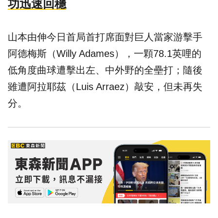
功迅速回穩
山本由伸今日首局首打席面對巨人當家游擊手
阿德梅斯（Willy Adames），一顆78.1英哩的
低角度曲球遭擊出左、中外野的全壘打；隨後
雖遭阿拉耶茲（Luis Arraez）敲安，但未再失
分。