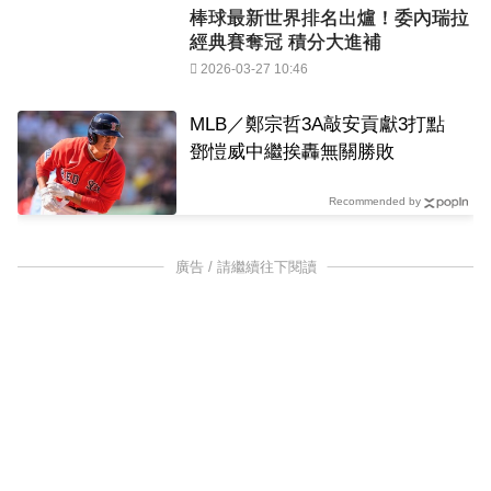
棒球最新世界排名出爐！委內瑞拉
經典賽奪冠 積分大進補
2026-03-27 10:46
MLB／鄭宗哲3A敲安貢獻3打點
鄧愷威中繼挨轟無關勝敗
Recommended by
廣告 / 請繼續往下閱讀