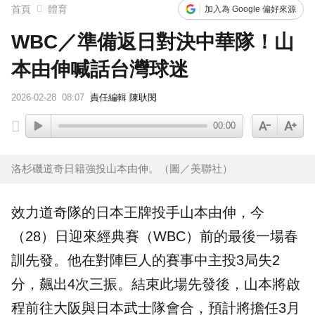
首頁
體育
加入為 Google 偏好來源
WBC／準備返日對決中華隊！山
本由伸喊話台灣球迷
2026-02-28
08:07
責任編輯 陳耿閔
00:00
洛杉磯道奇日籍強投山本由伸。（圖／美聯社）
效力道奇隊的日本王牌投手
山本由伸
，今
（28）日迎來經典賽（
WBC
）前的最後一場春
訓先發。他在對陣巨人的賽事中主投3局失2
分，飆出4次三振。結束此場先發後，山本將啟
程前往大阪與日本武士隊會合，預計將擔任3月