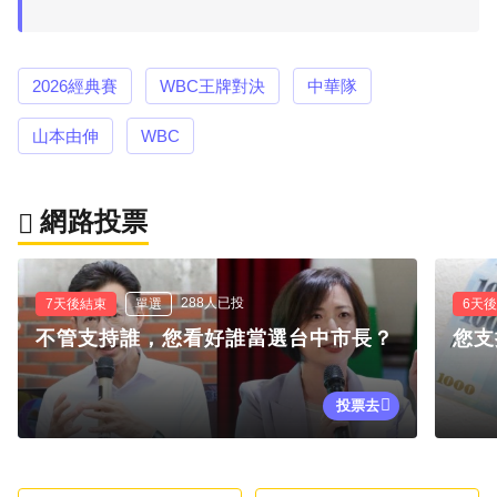
2026經典賽
WBC王牌對決
中華隊
山本由伸
WBC
網路投票
288人已投
7天後結束
單選
6天
不管支持誰，您看好誰當選台中市長？
您支
投票去