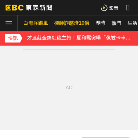
42歲情色女星要結婚了！甜嫁「前職棒選手」浪漫告白：迅速奪走我的心
白海豚颱風
下載東森App，隨時掌握天下大小事！
律師詐慈濟10億
即時
熱門
生活
才連莊金鐘紅毯主持！夏和熙突曝「像被卡車撞」備賽狂操滿手繭
快訊