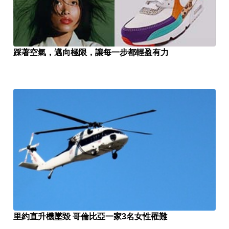
踩著空氣，邁向極限，讓每一步都輕盈有力
里約直升機墜毀 哥倫比亞一家3名女性罹難