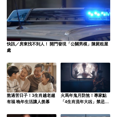
快訊／房東找不到人！ 開門發現「公關男模」陳屍租屋
處
熬過苦日子！3生肖越老越
火馬年鬼月防煞！專家點
有福 晚年生活讓人羨慕
「4生肖流年大凶」禁忌一
次看