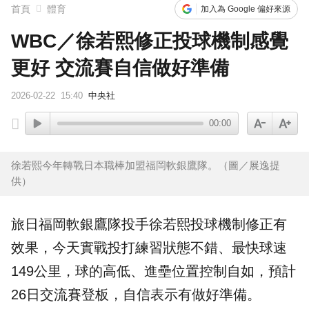
首頁
體育
加入為 Google 偏好來源
WBC／徐若熙修正投球機制感覺
更好 交流賽自信做好準備
2026-02-22
15:40
中央社
00:00
徐若熙今年轉戰日本職棒加盟福岡軟銀鷹隊。（圖／展逸提
供）
旅日
福岡軟銀鷹
隊投手
徐若熙
投球機制修正有
效果，今天實戰投打練習狀態不錯、最快球速
149公里，球的高低、進壘位置控制自如，預計
26日交流賽登板，自信表示有做好準備。