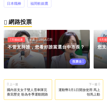
日本職棒
福岡軟銀鷹
網路投票
260人已投
7天後結束
單選
6天
不管支持誰，您看好誰當選台中市長？
您支
投票去
上一篇
下一篇
國內首支女子雙人雪車隊完
運動幣3月1日開放使用 馬上
賽寫歷史 盼為冬季運動開路
領馬上動