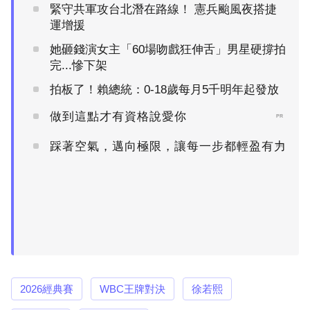
緊守共軍攻台北潛在路線！ 憲兵颱風夜搭捷
運增援
她砸錢演女主「60場吻戲狂伸舌」男星硬撐拍
完...慘下架
拍板了！賴總統：0-18歲每月5千明年起發放
做到這點才有資格說愛你
PR
踩著空氣，邁向極限，讓每一步都輕盈有力
PR
2026經典賽
WBC王牌對決
徐若熙