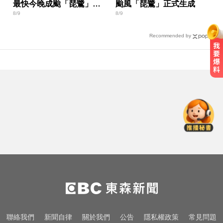
最快今晚成颱「琵鷺」恐
颱風「琵鷺」正式生成
8/9
8/9
三颱共舞
Recommended by
俄軍空襲烏克蘭首都基輔及周邊區
域 造成4人喪命
里約直升機墜毀 哥倫比亞一家3名
女性罹難
快訊／白海豚逼近！新竹縣尖石、
五峰「8校停課」
俄軍空襲烏克蘭首都基輔及周邊區
域 造成4人喪命
里約直升機墜毀 哥倫比亞一家3名
聯絡我們
新聞自律
關於我們
公告
隱私權政策
常見問題