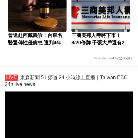
曾遠赴西藏義診！台東名
三商美邦人壽將下市！
醫驚傳性侵病患 遭判4年8
8/20停牌 千張大戶還有252
月
人
Recommended by
東森新聞 51 頻道 24 小時線上直播｜Taiwan EBC
24h live news