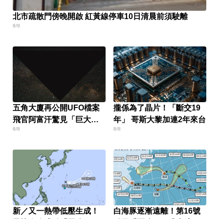
北市疏散門傍晚開啟 紅黃線停車10日清晨前須駛離
8/9
五角大廈再公開UFO檔案
攏係為了晶片！「斷交19
飛官阿富汗驚見「巨大三
年」 哥斯大黎加連2年來台
8/8
8/8
角形」
新／又一熱帶低壓生成！
白海豚逐漸遠離！第16號