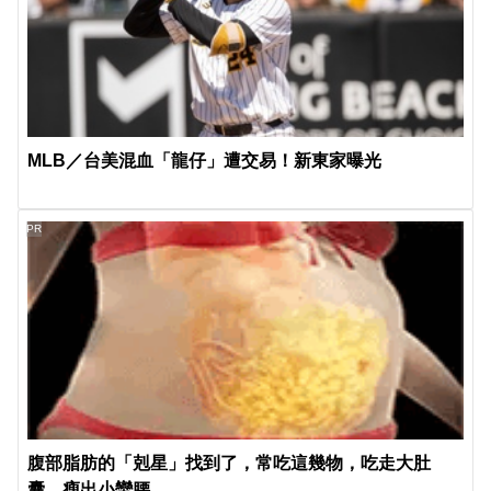
MLB／台美混血「龍仔」遭交易！新東家曝光
PR
腹部脂肪的「剋星」找到了，常吃這幾物，吃走大肚
囊，瘦出小蠻腰