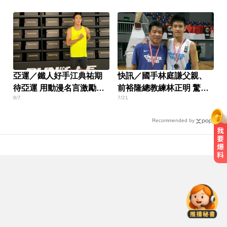
亞運／鐵人好手江典祐期
快訊／國手林庭謙父親、
待亞運 用動漫名言激勵自
前裕隆總教練林正明 驚傳
8/7
7/21
己
辭世
Recommended by
白海豚颱風移動變慢！專家：影響
時間拉長 北台恐迎狂風暴雨
國一生持斷裂掃把「刺」老師 右眼
虹膜斷裂恐失明