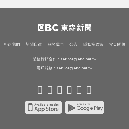
白海豚颱風強襲日本！奄美逾3萬戶
停電 沖繩5人受傷
白海豚颱風移動變慢！專家：影響
時間拉長 北台恐迎狂風暴雨
國一生持斷裂掃把「刺」老師 右眼
聯絡我們
新聞自律
關於我們
公告
隱私權政策
常見問題
虹膜斷裂恐失明
業務行銷合作：
service@ebc.net.tw
用戶服務：
service@ebc.net.tw