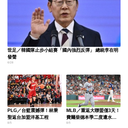
世足／韓國隊止步小組賽「國內強烈反彈」 總統李在明
發聲
6/28
PLG／台籃震撼彈！林秉
MLB／重返大聯盟僅3天！
聖返台加盟洋基工程
費爾柴德本季二度遭水手
8/5
8/5
DFA