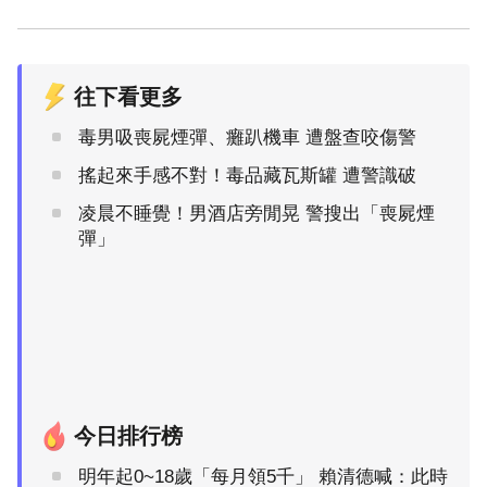
往下看更多
毒男吸喪屍煙彈、癱趴機車 遭盤查咬傷警
搖起來手感不對！毒品藏瓦斯罐 遭警識破
凌晨不睡覺！男酒店旁閒晃 警搜出「喪屍煙
彈」
今日排行榜
明年起0~18歲「每月領5千」 賴清德喊：此時