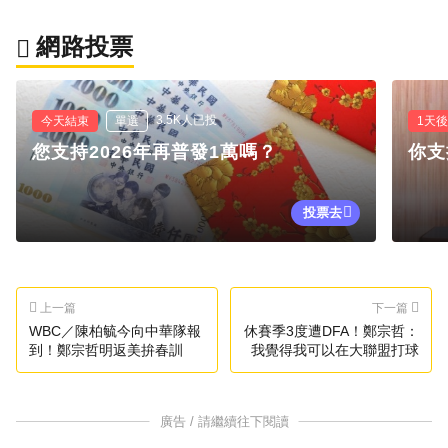
網路投票
3.5K人已投
今天結束
單選
1天
您支持2026年再普發1萬嗎？
你支
投票去
上一篇
下一篇
WBC／陳柏毓今向中華隊報
休賽季3度遭DFA！鄭宗哲：
到！鄭宗哲明返美拚春訓
我覺得我可以在大聯盟打球
廣告 / 請繼續往下閱讀