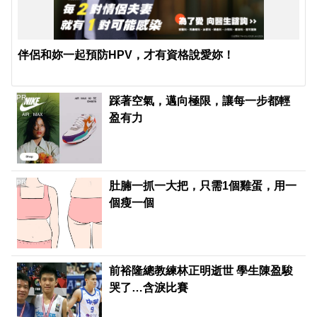
伴侶和妳一起預防HPV，才有資格說愛妳！
PR
踩著空氣，邁向極限，讓每一步都輕
盈有力
PR
肚腩一抓一大把，只需1個雞蛋，用一
個瘦一個
前裕隆總教練林正明逝世 學生陳盈駿
哭了…含淚比賽