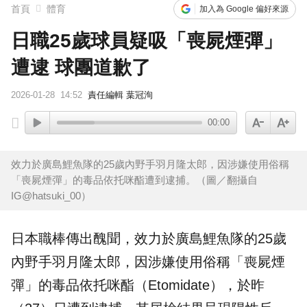
首頁
體育
加入為 Google 偏好來源
日職25歲球員疑吸「喪屍煙彈」
遭逮 球團道歉了
2026-01-28
14:52
責任編輯 葉冠洵
00:00
效力於廣島鯉魚隊的25歲內野手羽月隆太郎，因涉嫌使用俗稱
「喪屍煙彈」的毒品依托咪酯遭到逮捕。（圖／翻攝自
IG@hatsuki_00）
日本職棒傳出醜聞，效力於廣島鯉魚隊的25歲
內野手羽月隆太郎，因涉嫌使用俗稱「
喪屍煙
彈
」的
毒品
依托咪酯（Etomidate），於昨