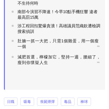
不生待何時
南部今演習不降速！今早10點手機狂響 違者
最高罰15萬
涉工程回扣驚爆貪瀆！高雄議員范織欽遭檢調
搜索偵訓
肚腩一抓一大把，只需1個雞蛋，用一個瘦
一個
PR
減肥首選，檸檬加它，堅持一週，腰細了，
瘦到你懷疑人生
PR
日職
吸毒
喪屍煙彈
毒品
棒球